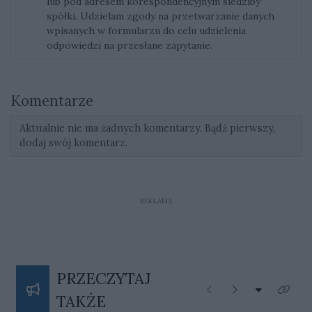
lub pod adresem korespondencyjnym siedziby
spółki. Udzielam zgody na przetwarzanie danych
wpisanych w formularzu do celu udzielenia
odpowiedzi na przesłane zapytanie.
Komentarze
Aktualnie nie ma żadnych komentarzy. Bądź pierwszy,
dodaj swój komentarz.
REKLAMA
PRZECZYTAJ
Rozwiń listę
Poprzednie
Następne
Kliknij
TAKŻE