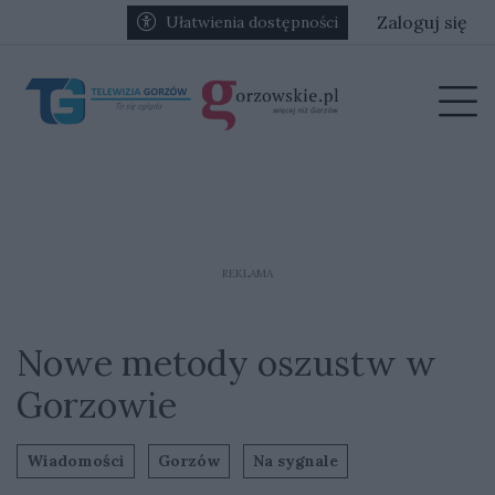
Przejdź do głównych treści
Przejdź do głównego menu
Zaloguj się
Ułatwienia dostępności
menu
Prz
REKLAMA
Nowe metody oszustw w
Gorzowie
Wiadomości
Gorzów
Na sygnale