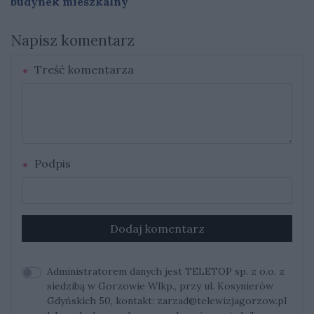
budynek mieszkalny
Napisz komentarz
Treść komentarza
Podpis
Dodaj komentarz
Administratorem danych jest TELETOP sp. z o.o. z
siedzibą w Gorzowie Wlkp., przy ul. Kosynierów
Gdyńskich 50, kontakt:
zarzad@telewizjagorzow.pl