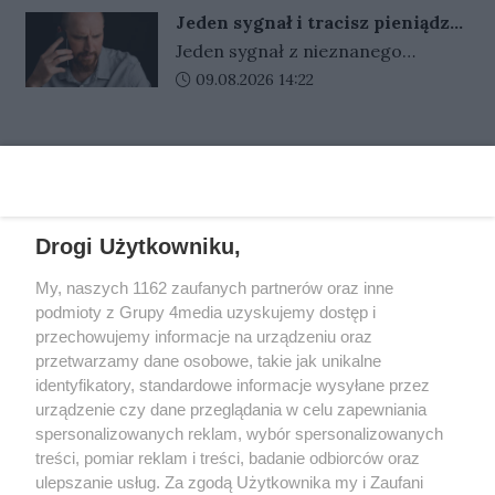
Częstochowa 54:36. Najlepszym
na dostawy wody.
Jeden sygnał i tracisz pieniądze.
zawodnikiem spotkania był Anders
Nigdy nie oddzwaniaj na te
Jeden sygnał z nieznanego
Thomsen, który zakończył zawody
numery
numeru może kosztować nawet
Data dodania artykułu:
09.08.2026 14:22
z płatnym kompletem punktów.
kilkadziesiąt złotych. Oszuści liczą
na odruchowe oddzwonienie i w
REKLAMA
ten sposób zarabiają na nas
miliony.
Drogi Użytkowniku,
REKLAMA
My, naszych 1162 zaufanych partnerów oraz inne
podmioty z Grupy 4media uzyskujemy dostęp i
przechowujemy informacje na urządzeniu oraz
przetwarzamy dane osobowe, takie jak unikalne
identyfikatory, standardowe informacje wysyłane przez
urządzenie czy dane przeglądania w celu zapewniania
spersonalizowanych reklam, wybór spersonalizowanych
treści, pomiar reklam i treści, badanie odbiorców oraz
ulepszanie usług. Za zgodą Użytkownika my i Zaufani