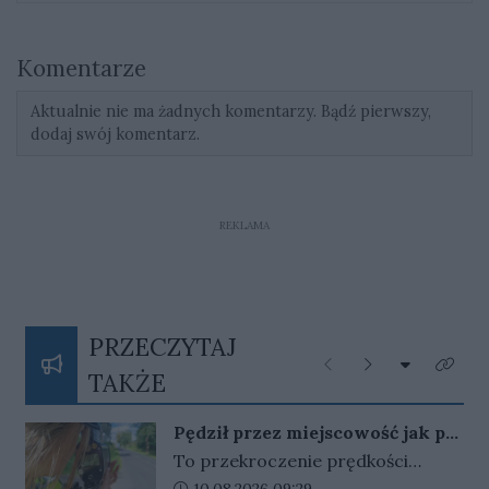
Komentarze
Aktualnie nie ma żadnych komentarzy. Bądź pierwszy,
dodaj swój komentarz.
REKLAMA
PRZECZYTAJ
Rozwiń listę
Poprzednie
Następne
Kliknij
TAKŻE
Pędził przez miejscowość jak po
autostradzie. Skończyło się
To przekroczenie prędkości
bardzo drogo
trudno nazwać przypadkowym.
Data dodania artykułu: