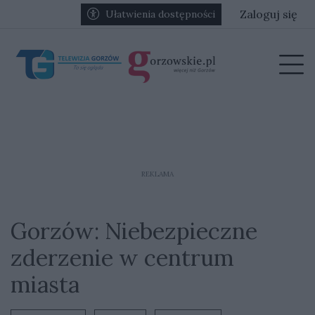
Przejdź do głównych treści
Przejdź do głównego menu
Zaloguj się
Ułatwienia dostępności
menu
Prz
REKLAMA
Gorzów: Niebezpieczne
zderzenie w centrum
miasta