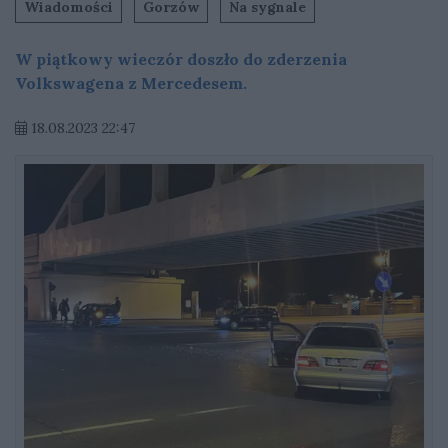
Wiadomości
Gorzów
Na sygnale
W piątkowy wieczór doszło do zderzenia
Volkswagena z Mercedesem.
18.08.2023 22:47