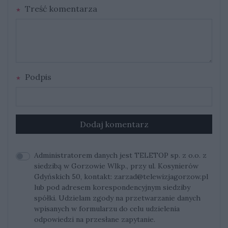
Treść komentarza
Podpis
Dodaj komentarz
Administratorem danych jest TELETOP sp. z o.o. z
siedzibą w Gorzowie Wlkp., przy ul. Kosynierów
Gdyńskich 50, kontakt:
zarzad@telewizjagorzow.pl
lub pod adresem korespondencyjnym siedziby
spółki. Udzielam zgody na przetwarzanie danych
wpisanych w formularzu do celu udzielenia
odpowiedzi na przesłane zapytanie.