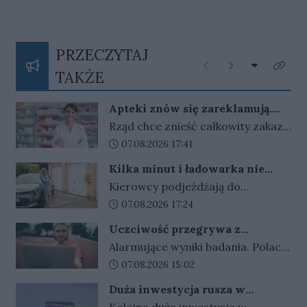
PRZECZYTAJ
Rozwiń listę
Poprzednie
Następne
Kliknij
TAKŻE
Apteki znów się zareklamują.
Ale nie bez ograniczeń
Rząd chce znieść całkowity zakaz
reklamy aptek. Nadal jednak
Data dodania artykułu:
07.08.2026 17:41
zabronione będą m.in. programy
Kilka minut i ładowarka nie
lojalnościowe, presja zakupowa i
działa. Złodzieje znaleźli sposób
Kierowcy podjeżdżają do
udział dzieci.
na szybki zarobek kosztem
ładowarek i zamiast przewodów
Data dodania artykułu:
07.08.2026 17:24
kierowców
widzą tylko ich resztki. Kradzieże
Uczciwość przegrywa z
kabli stają się plagą, a straty
pieniędzmi. Tak tłumaczymy
Alarmujące wyniki badania. Polacy
operatorów sięgają dziesiątek
finansowe przekręty
coraz częściej przymykają oko na
Data dodania artykułu:
07.08.2026 15:02
tysięcy złotych.
finansowe przekręty. Młodzi i
Duża inwestycja rusza w
zadłużeni najłatwiej
Gorzowie. Umowa podpisana,
Kolejna duża inwestycja w