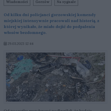
Wiadomości
Gorzów
Na sygnale
Od kilku dni policjanci gorzowskiej komendy
miejskiej intensywnie pracowali nad historią, z
której wynikało, że miało dojść do podpalenia
włosów bezdomnego.
29.03.2023 12:44
Od początku mundurowi podkreślali, że badają