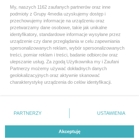
REKLAMA
porozumienie, które ma ułatwić
My, naszych 1162 zaufanych partnerów oraz inne
podmioty z Grupy 4media uzyskujemy dostęp i
im wejście w samodzielne, dorosłe
przechowujemy informacje na urządzeniu oraz
życie.
przetwarzamy dane osobowe, takie jak unikalne
identyfikatory, standardowe informacje wysyłane przez
urządzenie czy dane przeglądania w celu zapewniania
spersonalizowanych reklam, wybór spersonalizowanych
treści, pomiar reklam i treści, badanie odbiorców oraz
ulepszanie usług. Za zgodą Użytkownika my i Zaufani
Partnerzy możemy używać dokładnych danych
geolokalizacyjnych oraz aktywnie skanować
charakterystykę urządzenia do celów identyfikacji.
Reklama
Kontakt
Informacja o Nadawcy
Ponieważ cenimy Twoją prywatność, prosimy o zgodę na
Polityka prywatności
Regulamin portalu
korzystanie z tych technologii poprzez kliknięcie
„Akceptuję”. Zgoda jest dobrowolna i zawsze możesz ją
zmienić/wycofać klikając przycisk ustawień prywatności
PARTNERZY
USTAWIENIA
Szukaj
znajdujący się w lewym dolnym rogu strony
. Niektóre
rodzaje przetwarzania danych nie wymagają zgody
użytkownika, ale masz prawo sprzeciwić się takiemu
Akceptuję
przetwarzaniu. Preferencje będą miały zastosowania tylko