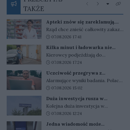
Rozwiń listę
Poprzednie
Następne
Kliknij
TAKŻE
Apteki znów się zareklamują.
Ale nie bez ograniczeń
Rząd chce znieść całkowity zakaz
reklamy aptek. Nadal jednak
Data dodania artykułu:
07.08.2026 17:41
zabronione będą m.in. programy
Kilka minut i ładowarka nie
lojalnościowe, presja zakupowa i
działa. Złodzieje znaleźli sposób
Kierowcy podjeżdżają do
udział dzieci.
na szybki zarobek kosztem
ładowarek i zamiast przewodów
Data dodania artykułu:
07.08.2026 17:24
kierowców
widzą tylko ich resztki. Kradzieże
Uczciwość przegrywa z
kabli stają się plagą, a straty
pieniędzmi. Tak tłumaczymy
Alarmujące wyniki badania. Polacy
operatorów sięgają dziesiątek
finansowe przekręty
coraz częściej przymykają oko na
Data dodania artykułu:
07.08.2026 15:02
tysięcy złotych.
finansowe przekręty. Młodzi i
Duża inwestycja rusza w
zadłużeni najłatwiej
Gorzowie. Umowa podpisana,
Kolejna duża inwestycja w
usprawiedliwiają nieuczciwe
czas na prace
Gorzowie jest coraz bliżej
Data dodania artykułu:
07.08.2026 12:24
zachowania.
rozpoczęcia. Przetarg został
Jedna wiadomość może
rozstrzygnięty, umowy z
kosztować tysiące złotych.