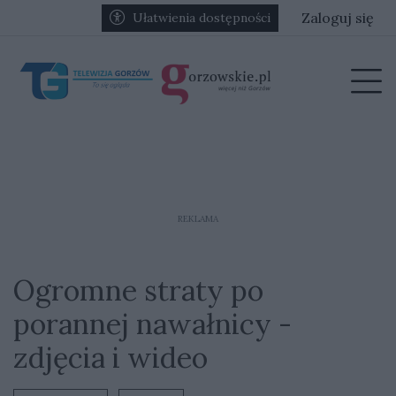
Przejdź do głównych treści
Przejdź do głównego menu
Zaloguj się
Ułatwienia dostępności
menu
Prz
REKLAMA
Ogromne straty po
porannej nawałnicy -
zdjęcia i wideo