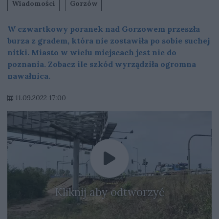
Wiadomości
Gorzów
W czwartkowy poranek nad Gorzowem przeszła
burza z gradem, która nie zostawiła po sobie suchej
nitki. Miasto w wielu miejscach jest nie do
poznania. Zobacz ile szkód wyrządziła ogromna
nawałnica.
11.09.2022 17:00
Kliknij aby odtworzyć