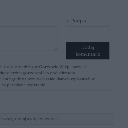
Podpis
Dodaj
komentarz
z o.o. z siedzibą w Gorzowie Wlkp., przy ul.
d@telewizjagorzow.pl
lub pod adresem
ielam zgody na przetwarzanie danych wpisanych w
 na przesłane zapytanie.
erwszy, dodaj swój komentarz.