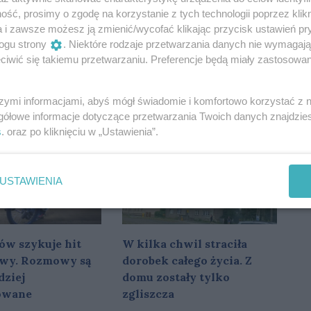
ść, prosimy o zgodę na korzystanie z tych technologii poprzez klikn
a i zawsze możesz ją zmienić/wycofać klikając przycisk ustawień pr
ogu strony
. Niektóre rodzaje przetwarzania danych nie wymagaj
iwić się takiemu przetwarzaniu. Preferencje będą miały zastosowania
ie chcą
Duża inwestycja szykuje
um. Po wakacjach
się w tej części Gorzowa.
ą zbiórkę
Powstanie park handlowy
szymi informacjami, abyś mógł świadomie i komfortowo korzystać z
gółowe informacje dotyczące przetwarzania Twoich danych znajdzi
w
s
. oraz po kliknięciu w „Ustawienia”.
USTAWIENIA
ów szykuje hit
W kilka chwil straciła
owy. Rozmowy są
dorobek całego życia. Z
dziej
domu zostały tylko
owane
zgliszcza