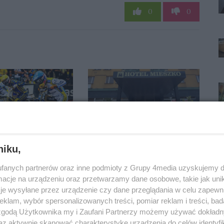
0
0
 jedynym
Znany influencer pojawił
niku,
im klubem,
się w Gorzowie. Jego
fanych partnerów oraz inne podmioty z Grupy 4media uzyskujemy d
miasto
wizyta nie przeszła bez
cje na urządzeniu oraz przetwarzamy dane osobowe, takie jak unika
yło finansowanie
echa
je wysyłane przez urządzenie czy dane przeglądania w celu zapewn
klam, wybór spersonalizowanych treści, pomiar reklam i treści, bad
 zgodą Użytkownika my i Zaufani Partnerzy możemy używać dokład
az aktywnie skanować charakterystykę urządzenia do celów identyfi