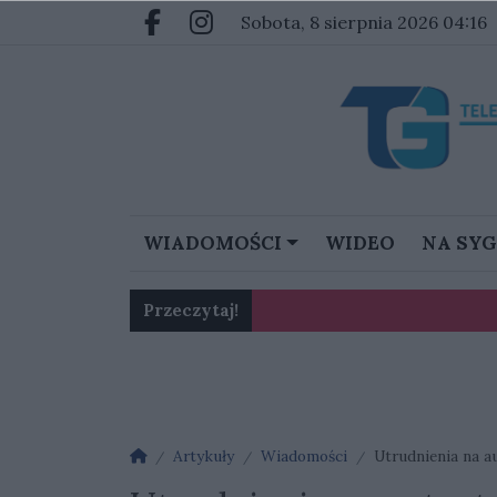
Przejdź do głównych treści
Przejdź do głównego menu
sobota, 8 sierpnia 2026 04:16
Facebook.com
Instagram.com
WIADOMOŚCI
WIDEO
NA SY
Przeczytaj!
Karol Gliwiński: „Jesteśmy w 
Ognisko nosówki w schronis
Strona główna
Artykuły
Wiadomości
Utrudnienia na a