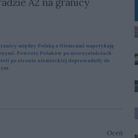
radzie A2 na granicy
granicy między Polską a Niemcami napotykają
cznymi. Powroty Polaków po uroczystościach
erii po stronie niemieckiej doprowadziły do
nym.
Oceń