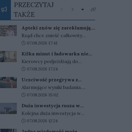
PRZECZYTAJ
Rozwiń listę kategorii
Poprzednie
Następne
Kliknij aby zobaczyć 
TAKŻE
Apteki znów się zareklamują.
Ale nie bez ograniczeń
Rząd chce znieść całkowity
zakaz reklamy aptek. Nadal
Data dodania artykułu:
07.08.2026 17:41
jednak zabronione będą m.in.
Kilka minut i ładowarka nie
programy lojalnościowe, presja
działa. Złodzieje znaleźli
Kierowcy podjeżdżają do
zakupowa i udział dzieci.
sposób na szybki zarobek
ładowarek i zamiast przewodów
Data dodania artykułu:
07.08.2026 17:24
kosztem kierowców
widzą tylko ich resztki.
Uczciwość przegrywa z
Kradzieże kabli stają się plagą, a
pieniędzmi. Tak tłumaczymy
Alarmujące wyniki badania.
straty operatorów sięgają
finansowe przekręty
Polacy coraz częściej
Data dodania artykułu:
07.08.2026 15:02
dziesiątek tysięcy złotych.
przymykają oko na finansowe
Duża inwestycja rusza w
przekręty. Młodzi i zadłużeni
Gorzowie. Umowa podpisana,
Kolejna duża inwestycja w
najłatwiej usprawiedliwiają
czas na prace
Gorzowie jest coraz bliżej
Data dodania artykułu:
07.08.2026 12:24
nieuczciwe zachowania.
rozpoczęcia. Przetarg został
Jedna wiadomość może