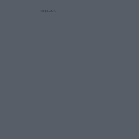
dorosłe życie.
REKLAMA