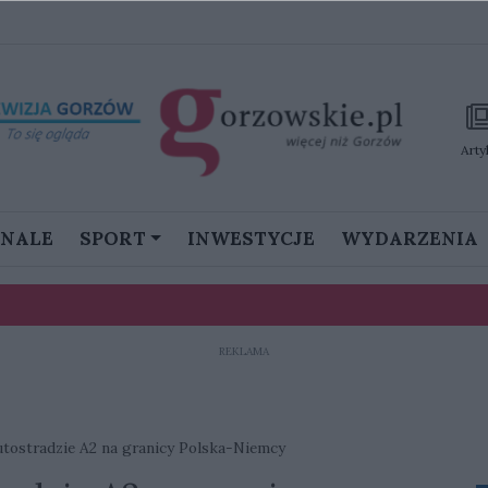
Arty
GNALE
SPORT
INWESTYCJE
WYDARZENIA
REKLAMA
stanie namieszać w III lidze”
ku. Prawie 90 psów zagrożonych, potrzebna pilna pomoc
utostradzie A2 na granicy Polska-Niemcy