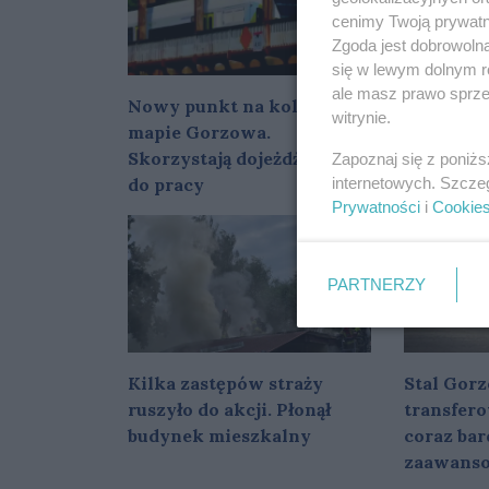
cenimy Twoją prywatno
Zgoda jest dobrowoln
się w lewym dolnym r
ale masz prawo sprzec
Nowy punkt na kolejowej
W Gorzow
witrynie.
mapie Gorzowa.
referend
Skorzystają dojeżdżający
rozpoczn
Zapoznaj się z poniż
internetowych. Szcze
do pracy
podpisó
Prywatności
i
Cookie
PARTNERZY
Kilka zastępów straży
Stal Gorz
ruszyło do akcji. Płonął
transfer
budynek mieszkalny
coraz bar
zaawans