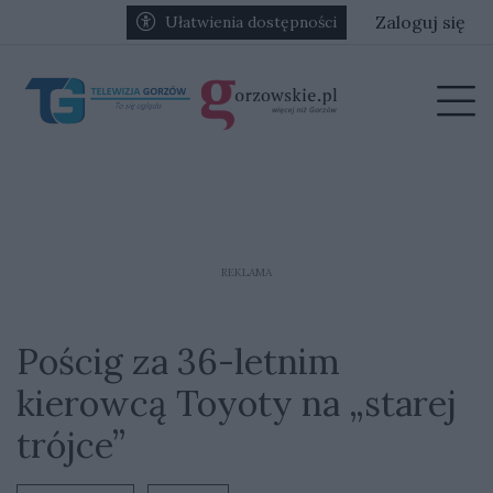
Przejdź do głównych treści
Przejdź do głównego menu
Zaloguj się
Ułatwienia dostępności
menu
Prz
REKLAMA
Pościg za 36-letnim
kierowcą Toyoty na „starej
trójce”