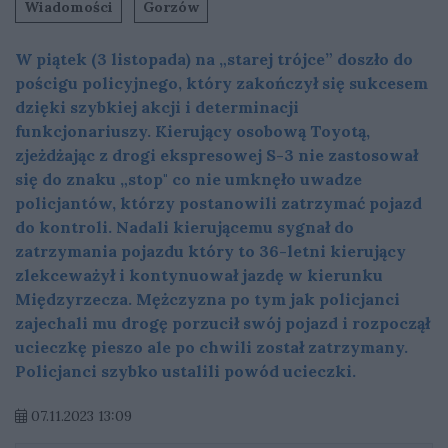
Wiadomości
Gorzów
W piątek (3 listopada) na „starej trójce” doszło do
pościgu policyjnego, który zakończył się sukcesem
dzięki szybkiej akcji i determinacji
funkcjonariuszy. Kierujący osobową Toyotą,
zjeżdżając z drogi ekspresowej S-3 nie zastosował
się do znaku „stop" co nie umknęło uwadze
policjantów, którzy postanowili zatrzymać pojazd
do kontroli. Nadali kierującemu sygnał do
zatrzymania pojazdu który to 36-letni kierujący
zlekceważył i kontynuował jazdę w kierunku
Międzyrzecza. Mężczyzna po tym jak policjanci
zajechali mu drogę porzucił swój pojazd i rozpoczął
ucieczkę pieszo ale po chwili został zatrzymany.
Policjanci szybko ustalili powód ucieczki.
07.11.2023 13:09