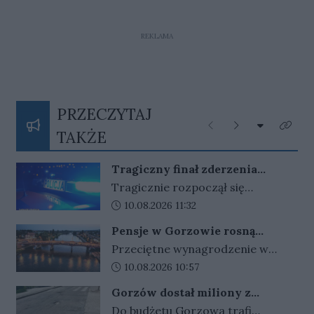
REKLAMA
PRZECZYTAJ
Rozwiń listę
Poprzednie
Następne
Kliknij
TAKŻE
Tragiczny finał zderzenia
dwóch pojazdów. Kierowcy nie
Tragicznie rozpoczął się
udało się uratować
poniedziałkowy poranek.
Data dodania artykułu:
10.08.2026 11:32
Samochód osobowy uderzył w tył
Pensje w Gorzowie rosną
stojącego pojazdu dostawczego.
szybciej niż w Zielonej Górze.
Przeciętne wynagrodzenie w
W wyniku zderzenia zginął 41-letni
Dystans się zmniejsza
Gorzowie nadal jest niższe niż w
Data dodania artykułu:
10.08.2026 10:57
kierowca Passata. Na miejscu
Zielonej Górze, ale dane z
nadal pracują służby, które
Gorzów dostał miliony z
ostatnich trzech lat pokazują
wyjaśniają okoliczności zdarzenia.
ministerstwa. Pieniądze pójdą
Do budżetu Gorzowa trafi