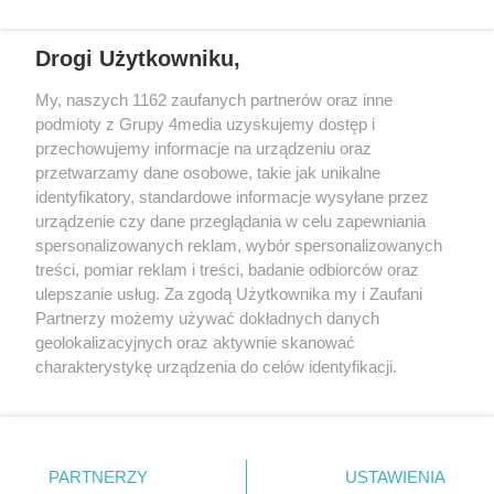
Drogi Użytkowniku,
My, naszych 1162 zaufanych partnerów oraz inne
REKLAMA
podmioty z Grupy 4media uzyskujemy dostęp i
przechowujemy informacje na urządzeniu oraz
przetwarzamy dane osobowe, takie jak unikalne
identyfikatory, standardowe informacje wysyłane przez
urządzenie czy dane przeglądania w celu zapewniania
spersonalizowanych reklam, wybór spersonalizowanych
treści, pomiar reklam i treści, badanie odbiorców oraz
ulepszanie usług. Za zgodą Użytkownika my i Zaufani
Partnerzy możemy używać dokładnych danych
geolokalizacyjnych oraz aktywnie skanować
charakterystykę urządzenia do celów identyfikacji.
Reklama
Kontakt
Informacja o Nadawcy
Ponieważ cenimy Twoją prywatność, prosimy o zgodę na
Polityka prywatności
Regulamin portalu
korzystanie z tych technologii poprzez kliknięcie
„Akceptuję”. Zgoda jest dobrowolna i zawsze możesz ją
zmienić/wycofać klikając przycisk ustawień prywatności
PARTNERZY
USTAWIENIA
Szukaj
znajdujący się w lewym dolnym rogu strony
. Niektóre