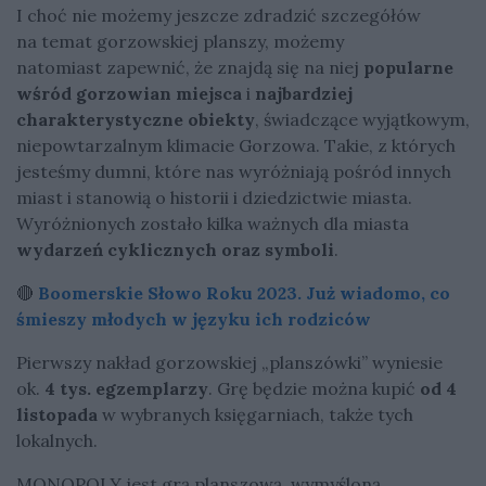
I choć nie możemy jeszcze zdradzić szczegółów
na temat gorzowskiej planszy, możemy
natomiast zapewnić, że znajdą się na niej
popularne
wśród gorzowian miejsca
i
najbardziej
charakterystyczne obiekty
, świadczące wyjątkowym,
niepowtarzalnym klimacie Gorzowa. Takie, z których
jesteśmy dumni, które nas wyróżniają pośród innych
miast i stanowią o historii i dziedzictwie miasta.
Wyróżnionych zostało kilka ważnych dla miasta
wydarzeń cyklicznych oraz symboli
.
🔴
Boomerskie Słowo Roku 2023. Już wiadomo, co
śmieszy młodych w języku ich rodziców
Pierwszy nakład gorzowskiej „planszówki” wyniesie
ok.
4 tys. egzemplarzy
. Grę będzie można kupić
od 4
listopada
w wybranych księgarniach, także tych
lokalnych.
MONOPOLY jest grą planszową, wymyśloną