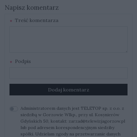
Napisz komentarz
Treść komentarza
Podpis
Dodaj komentarz
Administratorem danych jest TELETOP sp. z o.o. z
siedzibą w Gorzowie Wlkp., przy ul. Kosynierów
Gdyńskich 50, kontakt:
zarzad@telewizjagorzow.pl
lub pod adresem korespondencyjnym siedziby
spółki. Udzielam zgody na przetwarzanie danych