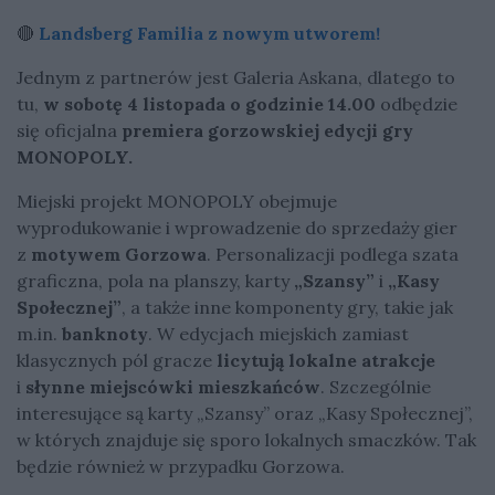
🔴
Landsberg Familia z nowym utworem!
Jednym z partnerów jest Galeria Askana, dlatego to
tu,
w sobotę 4 listopada o godzinie 14.00
odbędzie
się oficjalna
premiera gorzowskiej edycji gry
MONOPOLY.
Miejski projekt MONOPOLY obejmuje
wyprodukowanie i wprowadzenie do sprzedaży gier
z
motywem Gorzowa
. Personalizacji podlega szata
graficzna, pola na planszy, karty
„Szansy”
i
„Kasy
Społecznej”
, a także inne komponenty gry, takie jak
m.in.
banknoty
. W edycjach miejskich zamiast
klasycznych pól gracze
licytują lokalne atrakcje
i
słynne miejscówki mieszkańców
. Szczególnie
interesujące są karty „Szansy” oraz „Kasy Społecznej”,
w których znajduje się sporo lokalnych smaczków. Tak
będzie również w przypadku Gorzowa.