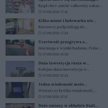
Ale nie bez ograniczeń
Rząd chce znieść całkowity zakaz
reklamy aptek. Nadal jednak
Data dodania artykułu:
07.08.2026 17:41
zabronione będą m.in. programy
Kilka minut i ładowarka nie
lojalnościowe, presja zakupowa i
działa. Złodzieje znaleźli sposób
Kierowcy podjeżdżają do
udział dzieci.
na szybki zarobek kosztem
ładowarek i zamiast przewodów
Data dodania artykułu:
07.08.2026 17:24
kierowców
widzą tylko ich resztki. Kradzieże
Uczciwość przegrywa z
kabli stają się plagą, a straty
pieniędzmi. Tak tłumaczymy
Alarmujące wyniki badania. Polacy
operatorów sięgają dziesiątek
finansowe przekręty
coraz częściej przymykają oko na
Data dodania artykułu:
07.08.2026 15:02
tysięcy złotych.
finansowe przekręty. Młodzi i
Duża inwestycja rusza w
zadłużeni najłatwiej
Gorzowie. Umowa podpisana,
Kolejna duża inwestycja w
usprawiedliwiają nieuczciwe
czas na prace
Gorzowie jest coraz bliżej
Data dodania artykułu:
07.08.2026 12:24
zachowania.
rozpoczęcia. Przetarg został
Jedna wiadomość może
rozstrzygnięty, umowy z
kosztować tysiące złotych.
Wystarczy krótka wiadomość,
wykonawcą są już podpisane, a
Oszuści wykorzystują
kilka zdań napisanych w
Data dodania artykułu:
07.08.2026 12:12
wakacyjne wyjazdy
teraz trwają przygotowania do
odpowiednim tonie i sugestia, że
przekazania placów budowy.
Duże zmiany w składzie Stali
wydarzyło się coś pilnego. W