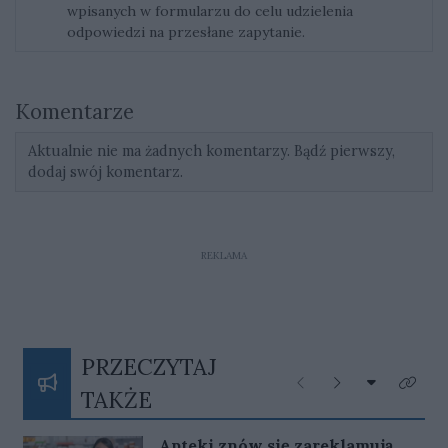
wpisanych w formularzu do celu udzielenia
odpowiedzi na przesłane zapytanie.
Komentarze
Aktualnie nie ma żadnych komentarzy. Bądź pierwszy,
dodaj swój komentarz.
REKLAMA
PRZECZYTAJ
Rozwiń listę
Poprzednie
Następne
Kliknij
TAKŻE
Apteki znów się zareklamują.