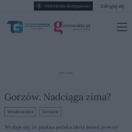
Przejdź do głównych treści
Przejdź do głównego menu
Zaloguj się
Ułatwienia dostępności
menu
Prz
REKLAMA
Gorzów. Nadciąga zima?
Wiadomości
Gorzów
Wydaje się, że piękna polska złota jesień powoli