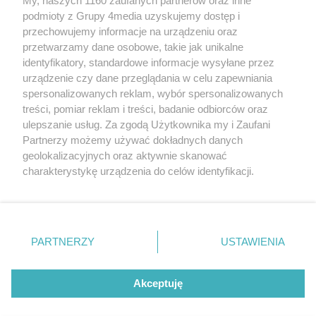
My, naszych 1160 zaufanych partnerów oraz inne
podmioty z Grupy 4media uzyskujemy dostęp i
przechowujemy informacje na urządzeniu oraz
przetwarzamy dane osobowe, takie jak unikalne
identyfikatory, standardowe informacje wysyłane przez
urządzenie czy dane przeglądania w celu zapewniania
spersonalizowanych reklam, wybór spersonalizowanych
treści, pomiar reklam i treści, badanie odbiorców oraz
ulepszanie usług. Za zgodą Użytkownika my i Zaufani
Partnerzy możemy używać dokładnych danych
geolokalizacyjnych oraz aktywnie skanować
charakterystykę urządzenia do celów identyfikacji.
Reklama
Kontakt
Informacja o Nadawcy
Ponieważ cenimy Twoją prywatność, prosimy o zgodę na
Polityka prywatności
Regulamin portalu
korzystanie z tych technologii poprzez kliknięcie
„Akceptuję”. Zgoda jest dobrowolna i zawsze możesz ją
zmienić/wycofać klikając przycisk ustawień prywatności
PARTNERZY
USTAWIENIA
Szukaj
znajdujący się w lewym dolnym rogu strony
. Niektóre
rodzaje przetwarzania danych nie wymagają zgody
użytkownika, ale masz prawo sprzeciwić się takiemu
Akceptuję
przetwarzaniu. Preferencje będą miały zastosowania tylko
na tej witrynie.
CMS portalu
przygotowany przez