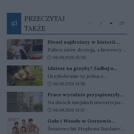
PRZECZYTAJ
Rozwiń listę
Poprzednie
Następne
Kliknij
TAKŻE
Diesel najdroższy w historii.
Rząd rozważa powrót osłon, ale
Paliwa znów drożeją, a kierowcy z
stawia warunek
niepokojem patrzą na ceny przy
Data dodania artykułu:
06.08.2026 15:50
dystrybutorach. Rząd nie wyklucza
Idziesz na grzyby? Zadbaj o
powrotu osłon, ale decyzji wciąż
telefon i orientację w terenie
Grzybobranie to jedna z
nie ma.
najbardziej lubianych polskich
Data dodania artykułu:
06.08.2026 13:38
tradycji i dobry sposób na aktywny
Prace wyraźnie przyspieszyły.
wypoczynek na świeżym
Tak zmieniają się miejskie
Na dwóch miejskich inwestycjach
powietrzu. Trzeba jednak
placówki
przy ul. Wróblewskiego w
Data dodania artykułu:
06.08.2026 13:31
pamiętać, że las bywa zdradliwy, a
Gorzowie widać coraz większy
chwila nieuwagi może skończyć się
Goło i Wesoło w Gorzowie
postęp prac. Roboty prowadzone
zagubieniem. Każdego roku
Wielkopolskim - komedia, która
Światowy hit Stephena Sinclaire’a i
są jednocześnie w budynkach
doprowadzi Cię do łez !
lubuscy policjanci prowadzą