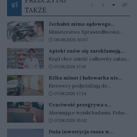
Rozwiń listę
Poprzednie
Następne
Kliknij
TAKŻE
Jechałeś mimo sądowego
zakazu? Koniec z wyrokami w
Ministerstwo Sprawiedliwości
zawieszeniu. Rząd zaostrza
szykuje ostre zmiany dla
Data dodania artykułu:
08.08.2026 10:07
przepisy dla kierowców
kierowców. Za złamanie sądowego
Apteki znów się zareklamują.
zakazu prowadzenia auta i
Ale nie bez ograniczeń
Rząd chce znieść całkowity zakaz
recydywę po alkoholu ma grozić
reklamy aptek. Nadal jednak
Data dodania artykułu:
07.08.2026 17:41
bezwzględne więzienie.
zabronione będą m.in. programy
Kilka minut i ładowarka nie
lojalnościowe, presja zakupowa i
działa. Złodzieje znaleźli sposób
Kierowcy podjeżdżają do
udział dzieci.
na szybki zarobek kosztem
ładowarek i zamiast przewodów
Data dodania artykułu:
07.08.2026 17:24
kierowców
widzą tylko ich resztki. Kradzieże
Uczciwość przegrywa z
kabli stają się plagą, a straty
pieniędzmi. Tak tłumaczymy
Alarmujące wyniki badania. Polacy
operatorów sięgają dziesiątek
finansowe przekręty
coraz częściej przymykają oko na
Data dodania artykułu:
07.08.2026 15:02
tysięcy złotych.
finansowe przekręty. Młodzi i
Duża inwestycja rusza w
zadłużeni najłatwiej