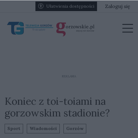
Przejdź do głównych treści
Przejdź do głównego menu
Zaloguj się
Ułatwienia dostępności
menu
Prz
REKLAMA
Koniec z toi-toiami na
gorzowskim stadionie?
Sport
Wiadomości
Gorzów