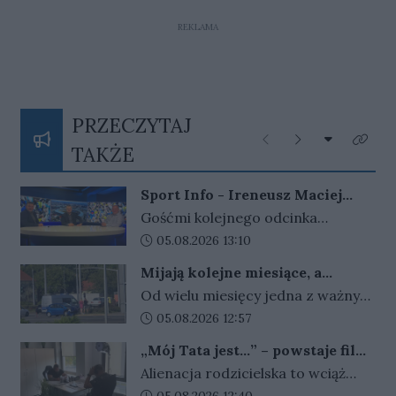
REKLAMA
PRZECZYTAJ
Rozwiń listę
Poprzednie
Następne
Kliknij
TAKŻE
Sport Info - Ireneusz Maciej
Zmora, Przemysław Ciućka i
Gośćmi kolejnego odcinka
Jarosław Miłkowski
programu Sport Info byli –
Data dodania artykułu:
05.08.2026 13:10
Ireneusz Maciej Zmora były
Mijają kolejne miesiące, a
prezes Stali Gorzów, Jarosław
problem w Gorzowie nadal nie
Od wielu miesięcy jedna z ważnych
Miłkowski dziennikarz Gazety
został rozwiązany
instalacji na rondzie Santockim w
Data dodania artykułu:
05.08.2026 12:57
Lubuskiej i portalu Gorzów Nasze
Gorzowie pozostaje wyłączona.
Miasto i Przemysław Ciućka
„Mój Tata jest…” – powstaje film
Choć od uszkodzenia urządzeń
dziennikarz Przeglądu
o alienacji rodzicielskiej
Alienacja rodzicielska to wciąż
minęło już sporo czasu,
Sportowego.
ważny problem, o którym trzeba
Data dodania artykułu:
05.08.2026 12:40