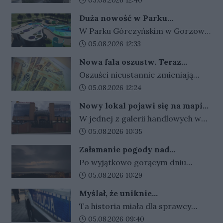
mieszkańcy i kierowcy nadal nie
mówić. Temat ten poruszy
wiedzą, kiedy system ponownie
Duża nowość w Parku
powstający film dokumentalny
zacznie działać. Główny
Górczyńskim. To miejsce zmieni
W Parku Górczyńskim w Gorzowie
„Mój Tata jest…”. Dziś w naszym
się nie do poznania
Inspektorat Transportu
powstanie wodny plac zabaw
Data dodania artykułu:
05.08.2026 12:33
studiu gościliśmy reżysera oraz
Drogowego przyznaje, że
podzielony na trzy strefy
operatora obrazu. Nagrywana
Nowa fala oszustw. Teraz
procedury wciąż trwają.
rekreacyjne. Najmłodsi będą mogli
była jedna ze scen
przestępcy podszywają się pod
Oszuści nieustannie zmieniają
korzystać z różnego rodzaju
służbę medyczną
przygotowywanych do filmu. Po
swoje metody, by wzbudzić
Data dodania artykułu:
05.08.2026 12:24
urządzeń i atrakcji wodnych.
zakończeniu realizacji dokument
zaufanie i wywołać silne emocje.
Wokół splash parku zaplanowano
Nowy lokal pojawi się na mapie
ma zostać pokazany w 40 krajach.
Tym razem wykorzystują fałszywe
także przestrzeń wypoczynkową
Gorzowa. Znamy datę otwarcia
W jednej z galerii handlowych w
informacje o stanie zdrowia
dla całych rodzin. Ma to być
Gorzowie szykuje się kolejne
Data dodania artykułu:
05.08.2026 10:35
bliskiej osoby, podszywając się pod
ogólnodostępne miejsce, łączące
otwarcie. Zmiana dotyczy strefy
pracowników służby medycznej.
Załamanie pogody nad
zabawę dzieci z możliwością
gastronomicznej, gdzie po
Jeden telefon miał doprowadzić
Gorzowem. Wydano alert dla
odpoczynku dla rodziców i
Po wyjątkowo gorącym dniu
zamknięciu dotychczasowego
regionu
do przekazania nawet 150 tysięcy
opiekunów.
mieszkańcy Gorzowa i okolic
Data dodania artykułu:
05.08.2026 10:29
lokalu pojawi się nowa marka.
złotych. Na szczęście dzięki
powinni przygotować się na
Znamy już datę inauguracji oraz
Myślał, że uniknie
zachowaniu zimnej krwi i
gwałtowne pogorszenie pogody.
specjalną ofertę przygotowaną
odpowiedzialności. Wpadł
ostrożności próba wyłudzenia
Ta historia miała dla sprawcy
Instytut Meteorologii i
podczas przejażdżki po mieście
dla pierwszych klientów.
zakończyła się niepowodzeniem.
wyjątkowo krótki ciąg dalszy. Kilka
Data dodania artykułu:
05.08.2026 09:40
Gospodarki Wodnej wydał