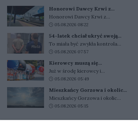
dni po kradzieży policjanci
ostrzeżenie pierwszego stopnia.
Honorowi Dawcy Krwi z
zauważyli mężczyznę
Synoptycy nie wykluczają, że
Lubuskiego pojadą pociągami już
Honorowi Dawcy Krwi z
poruszającego się rowerem, który
za 1 zł
sytuacja będzie się rozwijać na
województwa lubuskiego mogą od
Data dodania artykułu:
05.08.2026 08:22
wzbudził ich zainteresowanie.
tyle dynamicznie, iż alert może
3 sierpnia korzystać z nowej
Szybko okazało się, że jednoślad o
54-latek chciał ukryć swoją
zostać podniesiony do wyższego
oferty przygotowanej przez
wartości 1500 zł pochodzi z
tożsamość. Funkcjonariusze nie
stopnia.
To miała być zwykła kontrola
POLREGIO we współpracy z
dali się zwieść
kradzieży, a 42-latek może
drogowa, jednak szybko okazało
Data dodania artykułu:
05.08.2026 07:57
Urzędem Marszałkowskim
wkrótce usłyszeć zarzut.
się, że jeden z pasażerów ma
Województwa Lubuskiego.
Kierowcy muszą się
powody do ukrywania swojej
Uprawnieni pasażerowie zapłacą
przygotować. W środę centrum
Już w środę kierowcy i
tożsamości. Mężczyzna podał
Gorzowa czekają duże
zaledwie 1 zł za bilet dobowy lub 10
pasażerowie komunikacji miejskiej
Data dodania artykułu:
05.08.2026 05:49
utrudnienia
policjantom fałszywe dane i
zł za miesięczny bilet sieciowy.
muszą przygotować się na spore
okazał dokument, który wzbudził
Mieszkańcy Gorzowa i okolic
utrudnienia. W związku ze startem
ich podejrzenia. Chwilę później
muszą uważać. Wydano
Mieszkańcy Gorzowa i okolic
trzeciego etapu Tour de Pologne
ostrzeżenie
wyszło na jaw, że jest poszukiwany
powinni zachować szczególną
Data dodania artykułu:
05.08.2026 05:15
w wielu miejscach ruch zostanie
listem gończym i ma do odbycia
ostrożność. Instytut Meteorologii
czasowo wstrzymany, a autobusy i
karę trzech lat pozbawienia
i Gospodarki Wodnej wydał
tramwaje mogą kursować z
wolności.
REKLAMA
ostrzeżenie drugiego stopnia.
opóźnieniami.