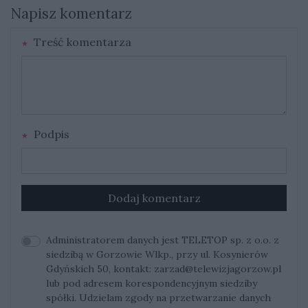
Napisz komentarz
Treść komentarza
Podpis
Dodaj komentarz
Administratorem danych jest TELETOP sp. z o.o. z
siedzibą w Gorzowie Wlkp., przy ul. Kosynierów
Gdyńskich 50, kontakt:
zarzad@telewizjagorzow.pl
lub pod adresem korespondencyjnym siedziby
spółki. Udzielam zgody na przetwarzanie danych