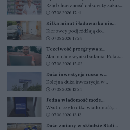
Ale nie bez ograniczeń
Rząd chce znieść całkowity zakaz
reklamy aptek. Nadal jednak
Data dodania artykułu:
07.08.2026 17:41
zabronione będą m.in. programy
Kilka minut i ładowarka nie
lojalnościowe, presja zakupowa i
działa. Złodzieje znaleźli sposób
Kierowcy podjeżdżają do
udział dzieci.
na szybki zarobek kosztem
ładowarek i zamiast przewodów
Data dodania artykułu:
07.08.2026 17:24
kierowców
widzą tylko ich resztki. Kradzieże
Uczciwość przegrywa z
kabli stają się plagą, a straty
pieniędzmi. Tak tłumaczymy
Alarmujące wyniki badania. Polacy
operatorów sięgają dziesiątek
finansowe przekręty
coraz częściej przymykają oko na
Data dodania artykułu:
07.08.2026 15:02
tysięcy złotych.
finansowe przekręty. Młodzi i
Duża inwestycja rusza w
zadłużeni najłatwiej
Gorzowie. Umowa podpisana,
Kolejna duża inwestycja w
usprawiedliwiają nieuczciwe
czas na prace
Gorzowie jest coraz bliżej
Data dodania artykułu:
07.08.2026 12:24
zachowania.
rozpoczęcia. Przetarg został
Jedna wiadomość może
rozstrzygnięty, umowy z
kosztować tysiące złotych.
Wystarczy krótka wiadomość,
wykonawcą są już podpisane, a
Oszuści wykorzystują
kilka zdań napisanych w
Data dodania artykułu:
07.08.2026 12:12
wakacyjne wyjazdy
teraz trwają przygotowania do
odpowiednim tonie i sugestia, że
przekazania placów budowy.
Duże zmiany w składzie Stali
wydarzyło się coś pilnego. W