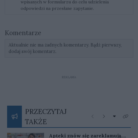
wpisanych w formularzu do celu udzielenia
odpowiedzi na przesłane zapytanie.
Komentarze
Aktualnie nie ma żadnych komentarzy. Bądź pierwszy,
dodaj swój komentarz.
REKLAMA
PRZECZYTAJ
Rozwiń listę
Poprzednie
Następne
Kliknij
TAKŻE
Apteki znów się zareklamują.