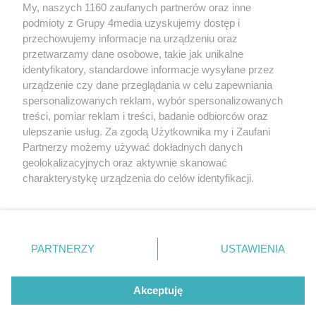
My, naszych 1160 zaufanych partnerów oraz inne
REKLAMA
podmioty z Grupy 4media uzyskujemy dostęp i
przechowujemy informacje na urządzeniu oraz
przetwarzamy dane osobowe, takie jak unikalne
identyfikatory, standardowe informacje wysyłane przez
urządzenie czy dane przeglądania w celu zapewniania
spersonalizowanych reklam, wybór spersonalizowanych
treści, pomiar reklam i treści, badanie odbiorców oraz
ulepszanie usług. Za zgodą Użytkownika my i Zaufani
Partnerzy możemy używać dokładnych danych
geolokalizacyjnych oraz aktywnie skanować
charakterystykę urządzenia do celów identyfikacji.
Reklama
Kontakt
Informacja o Nadawcy
Ponieważ cenimy Twoją prywatność, prosimy o zgodę na
Polityka prywatności
Regulamin portalu
korzystanie z tych technologii poprzez kliknięcie
„Akceptuję”. Zgoda jest dobrowolna i zawsze możesz ją
zmienić/wycofać klikając przycisk ustawień prywatności
PARTNERZY
USTAWIENIA
Szukaj
znajdujący się w lewym dolnym rogu strony
. Niektóre
rodzaje przetwarzania danych nie wymagają zgody
użytkownika, ale masz prawo sprzeciwić się takiemu
Akceptuję
przetwarzaniu. Preferencje będą miały zastosowania tylko