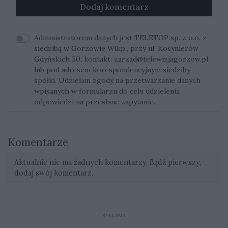
Dodaj komentarz
Administratorem danych jest TELETOP sp. z o.o. z
siedzibą w Gorzowie Wlkp., przy ul. Kosynierów
Gdyńskich 50, kontakt:
zarzad@telewizjagorzow.pl
lub pod adresem korespondencyjnym siedziby
spółki. Udzielam zgody na przetwarzanie danych
wpisanych w formularzu do celu udzielenia
odpowiedzi na przesłane zapytanie.
Komentarze
Aktualnie nie ma żadnych komentarzy. Bądź pierwszy,
dodaj swój komentarz.
REKLAMA