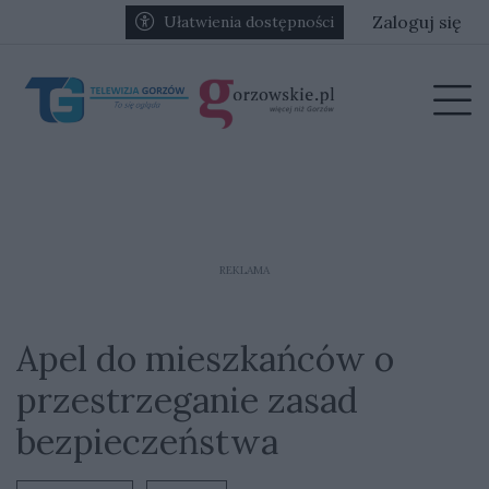
Przejdź do głównych treści
Przejdź do głównego menu
Zaloguj się
Ułatwienia dostępności
menu
Prz
REKLAMA
Apel do mieszkańców o
przestrzeganie zasad
bezpieczeństwa