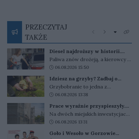
PRZECZYTAJ
Rozwiń listę
Poprzednie
Następne
Kliknij
TAKŻE
Diesel najdroższy w historii.
Rząd rozważa powrót osłon, ale
Paliwa znów drożeją, a kierowcy z
stawia warunek
niepokojem patrzą na ceny przy
Data dodania artykułu:
06.08.2026 15:50
dystrybutorach. Rząd nie wyklucza
Idziesz na grzyby? Zadbaj o
powrotu osłon, ale decyzji wciąż
telefon i orientację w terenie
Grzybobranie to jedna z
nie ma.
najbardziej lubianych polskich
Data dodania artykułu:
06.08.2026 13:38
tradycji i dobry sposób na aktywny
Prace wyraźnie przyspieszyły.
wypoczynek na świeżym
Tak zmieniają się miejskie
Na dwóch miejskich inwestycjach
powietrzu. Trzeba jednak
placówki
przy ul. Wróblewskiego w
Data dodania artykułu:
06.08.2026 13:31
pamiętać, że las bywa zdradliwy, a
Gorzowie widać coraz większy
chwila nieuwagi może skończyć się
Goło i Wesoło w Gorzowie
postęp prac. Roboty prowadzone
zagubieniem. Każdego roku