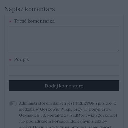
Napisz komentarz
Treść komentarza
Podpis
Dodaj komentarz
Administratorem danych jest TELETOP sp. z o.o. z
siedzibą w Gorzowie Wlkp., przy ul. Kosynierów
Gdyńskich 50, kontakt:
zarzad@telewizjagorzow.pl
lub pod adresem korespondencyjnym siedziby
spółki. Udzielam zgody na przetwarzanie danych