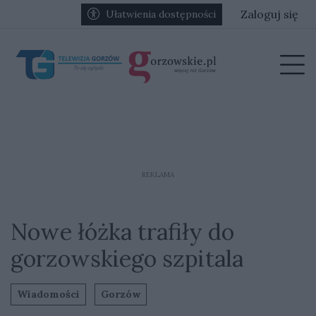
Przejdź do głównych treści
Przejdź do głównego menu
Zaloguj się
Ułatwienia dostępności
menu
Prz
REKLAMA
Nowe łóżka trafiły do
gorzowskiego szpitala
Wiadomości
Gorzów