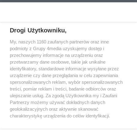
wspomnienia.
REKLAMA
Drogi Użytkowniku,
REKLAMA
My, naszych 1160 zaufanych partnerów oraz inne
podmioty z Grupy 4media uzyskujemy dostęp i
przechowujemy informacje na urządzeniu oraz
przetwarzamy dane osobowe, takie jak unikalne
identyfikatory, standardowe informacje wysyłane przez
urządzenie czy dane przeglądania w celu zapewniania
spersonalizowanych reklam, wybór spersonalizowanych
treści, pomiar reklam i treści, badanie odbiorców oraz
ulepszanie usług. Za zgodą Użytkownika my i Zaufani
Partnerzy możemy używać dokładnych danych
geolokalizacyjnych oraz aktywnie skanować
charakterystykę urządzenia do celów identyfikacji.
Reklama
Kontakt
Informacja o Nadawcy
Ponieważ cenimy Twoją prywatność, prosimy o zgodę na
Polityka prywatności
Regulamin portalu
korzystanie z tych technologii poprzez kliknięcie
„Akceptuję”. Zgoda jest dobrowolna i zawsze możesz ją