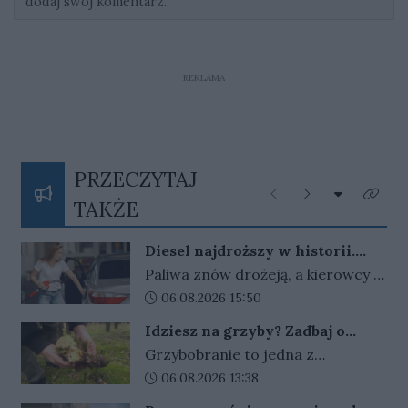
dodaj swój komentarz.
REKLAMA
PRZECZYTAJ
Rozwiń listę
Poprzednie
Następne
Kliknij
TAKŻE
Diesel najdroższy w historii.
Rząd rozważa powrót osłon, ale
Paliwa znów drożeją, a kierowcy z
stawia warunek
niepokojem patrzą na ceny przy
Data dodania artykułu:
06.08.2026 15:50
dystrybutorach. Rząd nie wyklucza
Idziesz na grzyby? Zadbaj o
powrotu osłon, ale decyzji wciąż
telefon i orientację w terenie
Grzybobranie to jedna z
nie ma.
najbardziej lubianych polskich
Data dodania artykułu:
06.08.2026 13:38
tradycji i dobry sposób na aktywny