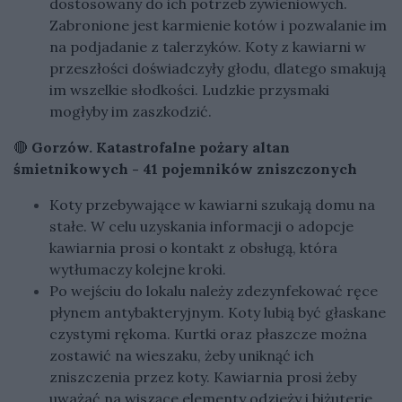
dostosowany do ich potrzeb żywieniowych.
Zabronione jest karmienie kotów i pozwalanie im
na podjadanie z talerzyków. Koty z kawiarni w
przeszłości doświadczyły głodu, dlatego smakują
im wszelkie słodkości. Ludzkie przysmaki
mogłyby im zaszkodzić.
🔴
Gorzów. Katastrofalne pożary altan
śmietnikowych - 41 pojemników zniszczonych
Koty przebywające w kawiarni szukają domu na
stałe. W celu uzyskania informacji o adopcje
kawiarnia prosi o kontakt z obsługą, która
wytłumaczy kolejne kroki.
Po wejściu do lokalu należy zdezynfekować ręce
płynem antybakteryjnym. Koty lubią być głaskane
czystymi rękoma. Kurtki oraz płaszcze można
zostawić na wieszaku, żeby uniknąć ich
zniszczenia przez koty. Kawiarnia prosi żeby
uważać na wiszące elementy odzieży i biżuterie.