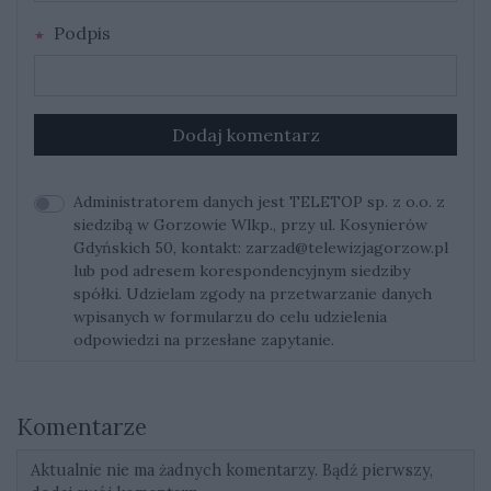
Podpis
Dodaj komentarz
Administratorem danych jest TELETOP sp. z o.o. z
siedzibą w Gorzowie Wlkp., przy ul. Kosynierów
Gdyńskich 50, kontakt:
zarzad@telewizjagorzow.pl
lub pod adresem korespondencyjnym siedziby
spółki. Udzielam zgody na przetwarzanie danych
wpisanych w formularzu do celu udzielenia
odpowiedzi na przesłane zapytanie.
Komentarze
Aktualnie nie ma żadnych komentarzy. Bądź pierwszy,