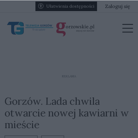
Przejdź do głównych treści
Przejdź do głównego menu
Zaloguj się
Ułatwienia dostępności
menu
Prz
REKLAMA
Gorzów. Lada chwila
otwarcie nowej kawiarni w
mieście