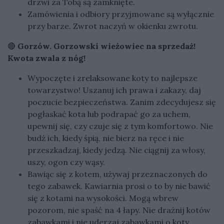
drzwi za Tobą są zamknięte.
Zamówienia i odbiory przyjmowane są wyłącznie
przy barze. Zwrot naczyń w okienku zwrotu.
🔴
Gorzów. Gorzowski wieżowiec na sprzedaż!
Kwota zwala z nóg!
Wypoczęte i zrelaksowane koty to najlepsze
towarzystwo! Uszanuj ich prawa i zakazy, daj
poczucie bezpieczeństwa. Zanim zdecydujesz się
pogłaskać kota lub podrapać go za uchem,
upewnij się, czy czuje się z tym komfortowo. Nie
budź ich, kiedy śpią, nie bierz na ręce i nie
przeszkadzaj, kiedy jedzą. Nie ciągnij za włosy,
uszy, ogon czy wąsy.
Bawiąc się z kotem, używaj przeznaczonych do
tego zabawek. Kawiarnia prosi o to by nie bawić
się z kotami na wysokości. Mogą wbrew
pozorom, nie spaść na 4 łapy. Nie drażnij kotów
zabawkami i nie uderzaj zabawkami o koty.