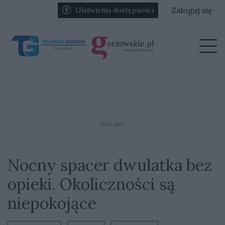
Przejdź do głównych treści
Przejdź do głównego menu
Zaloguj się
Ułatwienia dostępności
menu
Prz
REKLAMA
Nocny spacer dwulatka bez
opieki. Okoliczności są
niepokojące