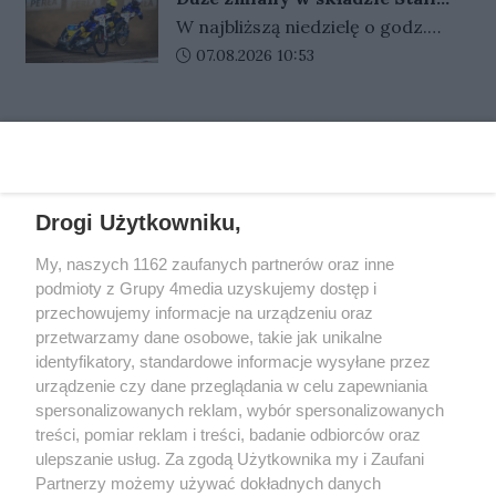
wydarzyło się coś pilnego. W
Prace obejmą kilka ulic, a ich
Gorzów. Tak pojadą z
W najbliższą niedzielę o godz.
czasie wakacji taki kontakt może
Włókniarzem Częstochowa
łączna wartość przekracza 4,5
17:00 Gezet Stal Gorzów zmierzy
Data dodania artykułu:
07.08.2026 10:53
wydawać się szczególnie
mln zł. Część robót ma zakończyć
się na własnym torze z Krono-
wiarygodny, bo dzieci i rodzice
się jeszcze w tym roku.
Plast Włókniarzem Częstochowa.
często przebywają daleko od
REKLAMA
Spotkanie zostanie rozegrane w
siebie. Oszuści liczą właśnie na
ramach 12. rundy PGE Ekstraligi.
pośpiech, emocje i brak czasu na
Kluby przedstawiły już awizowane
dokładne sprawdzenie, kto
składy na niedzielny pojedynek.
Drogi Użytkowniku,
naprawdę znajduje się po drugiej
stronie telefonu.
REKLAMA
My, naszych 1162 zaufanych partnerów oraz inne
podmioty z Grupy 4media uzyskujemy dostęp i
przechowujemy informacje na urządzeniu oraz
przetwarzamy dane osobowe, takie jak unikalne
identyfikatory, standardowe informacje wysyłane przez
urządzenie czy dane przeglądania w celu zapewniania
spersonalizowanych reklam, wybór spersonalizowanych
treści, pomiar reklam i treści, badanie odbiorców oraz
ulepszanie usług. Za zgodą Użytkownika my i Zaufani
Partnerzy możemy używać dokładnych danych