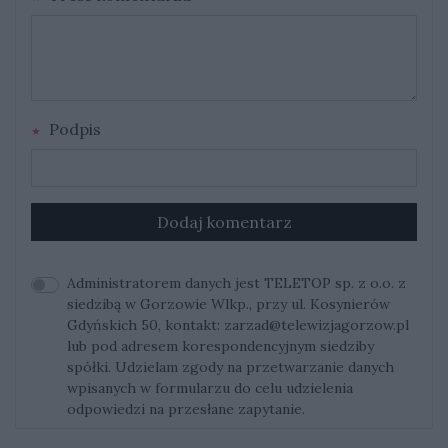
Podpis
Dodaj komentarz
Administratorem danych jest TELETOP sp. z o.o. z
siedzibą w Gorzowie Wlkp., przy ul. Kosynierów
Gdyńskich 50, kontakt:
zarzad@telewizjagorzow.pl
lub pod adresem korespondencyjnym siedziby
spółki. Udzielam zgody na przetwarzanie danych
wpisanych w formularzu do celu udzielenia
odpowiedzi na przesłane zapytanie.