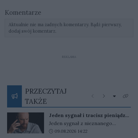
Komentarze
Aktualnie nie ma żadnych komentarzy. Bądź pierwszy,
dodaj swój komentarz.
REKLAMA
PRZECZYTAJ
Rozwiń listę
Poprzednie
Następne
Kliknij
TAKŻE
Jeden sygnał i tracisz pieniądze.
Nigdy nie oddzwaniaj na te
Jeden sygnał z nieznanego
numery
numeru może kosztować nawet
Data dodania artykułu:
09.08.2026 14:22