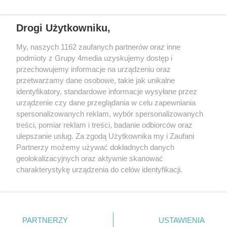
Karol Gliwiński rozmawiał z
Ireneuszem Maciejem Zmorą.
Drogi Użytkowniku,
REKLAMA
My, naszych 1162 zaufanych partnerów oraz inne
podmioty z Grupy 4media uzyskujemy dostęp i
przechowujemy informacje na urządzeniu oraz
przetwarzamy dane osobowe, takie jak unikalne
identyfikatory, standardowe informacje wysyłane przez
urządzenie czy dane przeglądania w celu zapewniania
spersonalizowanych reklam, wybór spersonalizowanych
treści, pomiar reklam i treści, badanie odbiorców oraz
ulepszanie usług. Za zgodą Użytkownika my i Zaufani
Partnerzy możemy używać dokładnych danych
geolokalizacyjnych oraz aktywnie skanować
charakterystykę urządzenia do celów identyfikacji.
Reklama
Kontakt
Informacja o Nadawcy
Ponieważ cenimy Twoją prywatność, prosimy o zgodę na
Polityka prywatności
Regulamin portalu
korzystanie z tych technologii poprzez kliknięcie
„Akceptuję”. Zgoda jest dobrowolna i zawsze możesz ją
zmienić/wycofać klikając przycisk ustawień prywatności
PARTNERZY
USTAWIENIA
Szukaj
znajdujący się w lewym dolnym rogu strony
. Niektóre