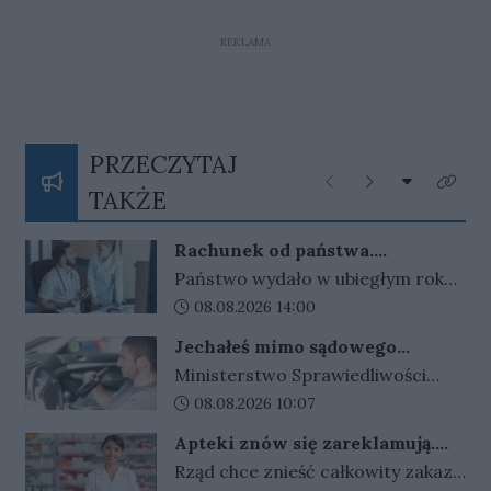
REKLAMA
PRZECZYTAJ
Rozwiń listę
Poprzednie
Następne
Kliknij
TAKŻE
Rachunek od państwa.
Wydajemy więcej, niż zarabiamy.
Państwo wydało w ubiegłym roku
Kwota rośnie z roku na rok
niemal 2 biliony złotych. To aż 53
Data dodania artykułu:
08.08.2026 14:00
222 zł na każdego mieszkańca
Jechałeś mimo sądowego
Polski. Najwięcej pochłonęły
zakazu? Koniec z wyrokami w
Ministerstwo Sprawiedliwości
emerytury, zdrowie i
zawieszeniu. Rząd zaostrza
szykuje ostre zmiany dla
Data dodania artykułu:
08.08.2026 10:07
przepisy dla kierowców
bezpieczeństwo.
kierowców. Za złamanie sądowego
Apteki znów się zareklamują.
zakazu prowadzenia auta i
Ale nie bez ograniczeń
Rząd chce znieść całkowity zakaz
recydywę po alkoholu ma grozić