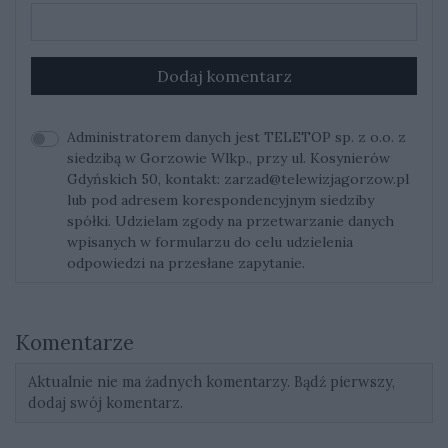
Dodaj komentarz
Administratorem danych jest TELETOP sp. z o.o. z
siedzibą w Gorzowie Wlkp., przy ul. Kosynierów
Gdyńskich 50, kontakt:
zarzad@telewizjagorzow.pl
lub pod adresem korespondencyjnym siedziby
spółki. Udzielam zgody na przetwarzanie danych
wpisanych w formularzu do celu udzielenia
odpowiedzi na przesłane zapytanie.
Komentarze
Aktualnie nie ma żadnych komentarzy. Bądź pierwszy,
dodaj swój komentarz.