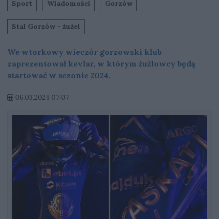
Sport
Wiadomości
Gorzów
Stal Gorzów - żużel
We wtorkowy wieczór gorzowski klub
zaprezentował kevlar, w którym żużlowcy będą
startować w sezonie 2024.
06.03.2024 07:07