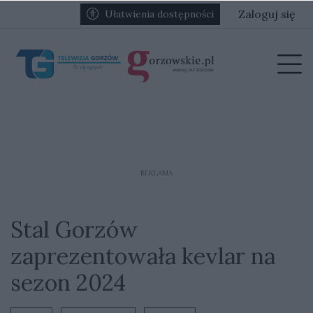
Przejdź do głównych treści
Przejdź do głównego menu
Zaloguj się
Ułatwienia dostępności
menu
Prz
REKLAMA
Stal Gorzów
zaprezentowała kevlar na
sezon 2024