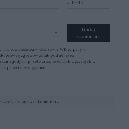
Podpis
Dodaj
komentarz
z o.o. z siedzibą w Gorzowie Wlkp., przy ul.
d@telewizjagorzow.pl
lub pod adresem
ielam zgody na przetwarzanie danych wpisanych w
 na przesłane zapytanie.
erwszy, dodaj swój komentarz.