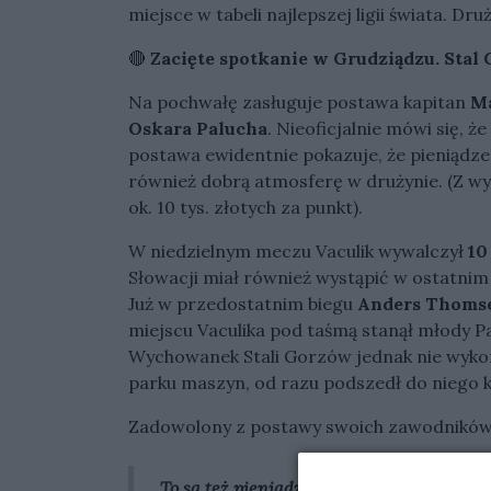
miejsce w tabeli najlepszej ligii świata. D
🔴
Zacięte spotkanie w Grudziądzu. Sta
Na pochwałę zasługuje postawa kapitan
Ma
Oskara Palucha
. Nieoficjalnie mówi się, że
postawa ewidentnie pokazuje, że pieniądze
również dobrą atmosferę w drużynie. (Z wyl
ok. 10 tys. złotych za punkt).
W niedzielnym meczu Vaculik wywalczył
10
Słowacji miał również wystąpić w ostatnim 
Już w przedostatnim biegu
Anders Thoms
miejscu Vaculika pod taśmą stanął młody Pa
Wychowanek Stali Gorzów jednak nie wykorz
parku maszyn, od razu podszedł do niego ka
Zadowolony z postawy swoich zawodników
To są też pieniądze, trzeba to powiedzie