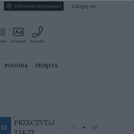
Zaloguj się
Ułatwienia dostępności
kuły
Reklama
Kontakt
POGODA
ZDJĘCIA
PRZECZYTAJ
Rozwiń listę kategorii
Poprzednie
Następne
Kliknij aby zobaczyć 
TAKŻE