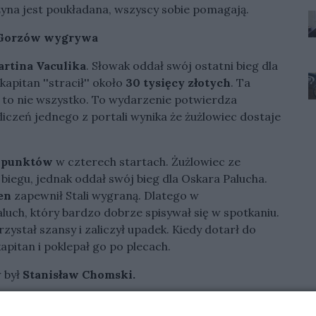
rużyna jest poukładana, wszyscy sobie pomagają.
l Gorzów wygrywa
rtina Vaculika
. Słowak oddał swój ostatni bieg dla
 kapitan ''stracił'' około
30 tysięcy złotych
. Ta
 to nie wszystko. To wydarzenie potwierdza
iczeń jednego z portali wynika że żużlowiec dostaje
 punktów
w czterech startach. Żużlowiec ze
biegu, jednak oddał swój bieg dla Oskara Palucha.
en
zapewnił Stali wygraną. Dlatego w
luch, który bardzo dobrze spisywał się w spotkaniu.
ystał szansy i zaliczył upadek. Kiedy dotarł do
pitan i poklepał go po plecach.
 był
Stanisław Chomski.
ć. Martin oddał bieg Oskarowi, który w pewnym