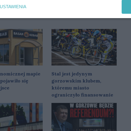
USTAWIENIA
onomicznej mapie
Stal jest jedynym
pojawiło się
gorzowskim klubem,
jsce
któremu miasto
ograniczyło finansowanie