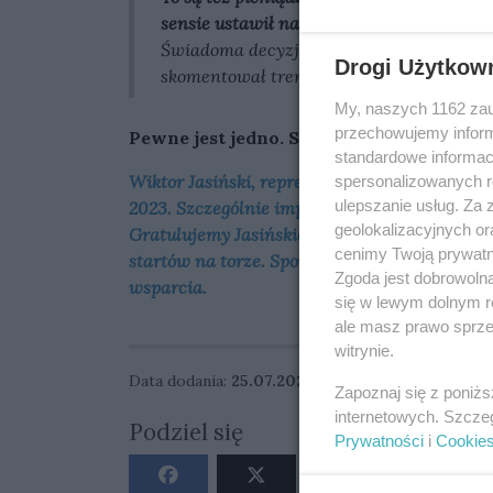
sensie ustawił nam wynik
. Dwa wygrane b
Świadoma decyzja, bo bez punktów junioró
Drogi Użytkow
skomentował trener na łamach portalu spo
My, naszych 1162 zau
przechowujemy informa
Pewne jest jedno. Stal Gorzów jeszcze ni
standardowe informac
Wiktor Jasiński, reprezentujący Stal Gorzów,
spersonalizowanych re
ulepszanie usług. Za
2023. Szczególnie imponujące są jego osiągni
geolokalizacyjnych or
Gratulujemy Jasińskiemu i całej drużynie os
cenimy Twoją prywatno
startów na torze. Sportowe emocje i pasja, 
Zgoda jest dobrowoln
wsparcia.
się w lewym dolnym r
ale masz prawo sprzec
witrynie.
Data dodania:
25.07.2023 12:19
Zapoznaj się z poniż
internetowych. Szcze
Podziel się
Prywatności
i
Cookie