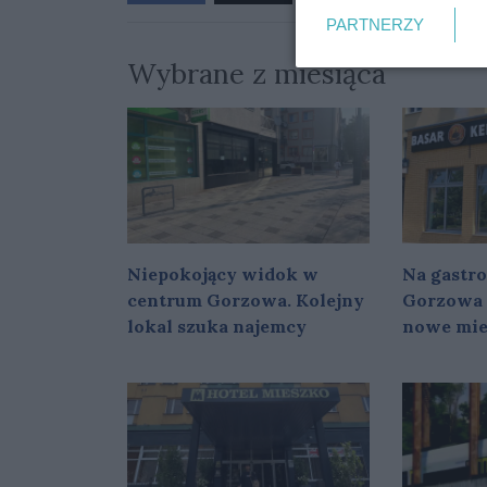
PARTNERZY
Wybrane z miesiąca
Niepokojący widok w
Na gastr
centrum Gorzowa. Kolejny
Gorzowa 
lokal szuka najemcy
nowe mie