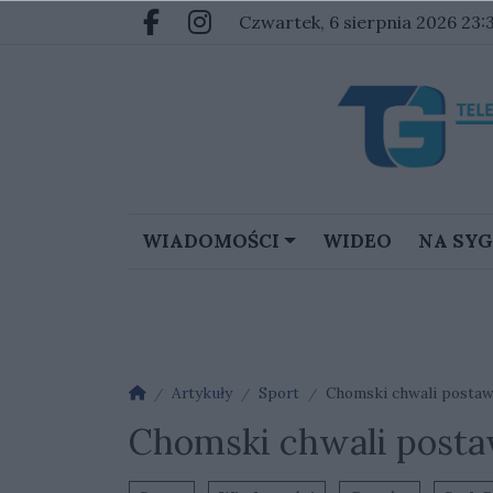
Przejdź do głównych treści
Przejdź do głównego menu
czwartek, 6 sierpnia 2026 23:
Facebook.com
Instagram.com
WIADOMOŚCI
WIDEO
NA SY
Strona główna
Artykuły
Sport
Chomski chwali postawę
Chomski chwali postaw