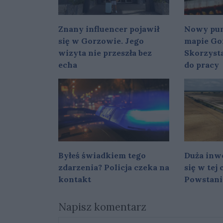
Znany influencer pojawił
Nowy pun
się w Gorzowie. Jego
mapie Go
wizyta nie przeszła bez
Skorzysta
echa
do pracy
Byłeś świadkiem tego
Duża inwe
zdarzenia? Policja czeka na
się w tej
kontakt
Powstani
Napisz komentarz