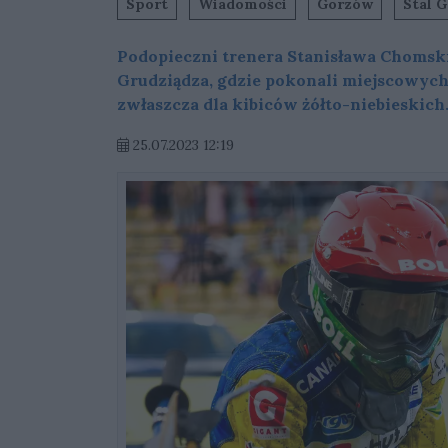
Sport
Wiadomości
Gorzów
Stal G
Podopieczni trenera Stanisława Chomskie
Grudziądza, gdzie pokonali miejscowych
zwłaszcza dla kibiców żółto-niebieskich
25.07.2023 12:19