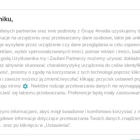
iegi były bardzo ważne, ustawiły początek meczu.
w to daleko w play-off nie zajedziemy –
niku,
rt.interia.
fanych partnerów oraz inne podmioty z Grupy 4media uzyskujemy d
cje na urządzeniu oraz przetwarzamy dane osobowe, takie jak unika
e raz zaskoczy!
je wysyłane przez urządzenie czy dane przeglądania w celu zapewn
 zaskoczył wszystkich swoją doskonałą formą w sezonie
klam, wybór spersonalizowanych treści, pomiar reklam i treści, bad
 zgodą Użytkownika my i Zaufani Partnerzy możemy używać dokład
ęcie na torze w Grudziądzu, gdzie zdobył aż 8 punktów.
az aktywnie skanować charakterystykę urządzenia do celów identyfi
iągniętego sukcesu oraz życzymy dalszych udanych
ść, prosimy o zgodę na korzystanie z tych technologii poprzez klikn
które towarzyszą zawodnikom, są zawsze godne uwagi i
a i zawsze możesz ją zmienić/wycofać klikając przycisk ustawień pr
ogu strony
. Niektóre rodzaje przetwarzania danych nie wymagaj
iwić się takiemu przetwarzaniu. Preferencje będą miały zastosowania
szymi informacjami, abyś mógł świadomie i komfortowo korzystać z
gółowe informacje dotyczące przetwarzania Twoich danych znajdzi
Oceń
s
. oraz po kliknięciu w „Ustawienia”.
0
0