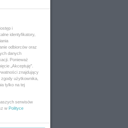
ostęp i
lne identyfikatory,
iania
anie odbiorców oraz
nych danych
kacji. Ponieważ
ięcie „Akceptuję”.
ywatności znajdujący
ą zgody użytkownika,
 tylko na tej
 naszych serwisów
esz w
Polityce