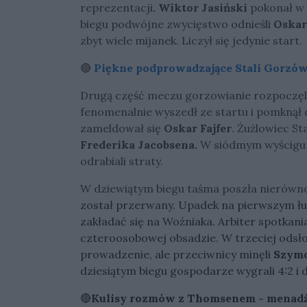
reprezentacji
. Wiktor Jasiński
pokonał w
biegu podwójne zwycięstwo odnieśli
Oskar
zbyt wiele mijanek. Liczył się jedynie start.
🔴
Piękne podprowadzające Stali Gorzów 
Drugą część meczu gorzowianie rozpoczęl
fenomenalnie wyszedł ze startu i pomknął d
zameldował się
Oskar Fajfer
. Żużlowiec S
Frederika Jacobsena.
W siódmym wyścigu 
odrabiali straty.
W dziewiątym biegu taśma poszła nierówno
został przerwany. Upadek na pierwszym łu
zakładać się na Woźniaka. Arbiter spotkan
czteroosobowej obsadzie. W trzeciej odsło
prowadzenie, ale przeciwnicy minęli
Szymo
dziesiątym biegu gospodarze wygrali 4:2 i
🔴
Kulisy rozmów z Thomsenem - menadż