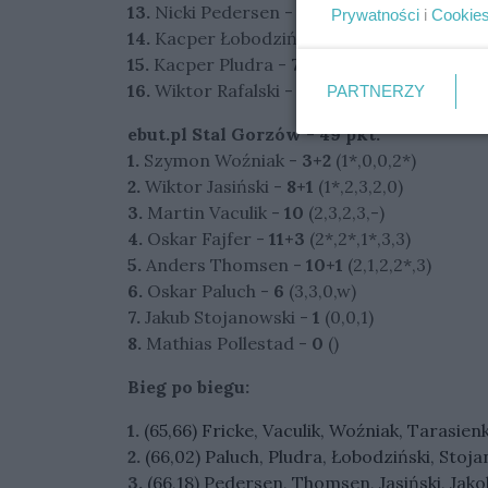
13.
Nicki Pedersen -
11
(3,3,3,d,2)
Prywatności
i
Cookie
14.
Kacper Łobodziński -
1+1
(1*,0,0)
15.
Kacper Pludra -
7
(2,1,3,1,t)
16.
Wiktor Rafalski -
0
()
PARTNERZY
ebut.pl Stal Gorzów
-
49 pkt.
1.
Szymon Woźniak -
3+2
(1*,0,0,2*)
2.
Wiktor Jasiński -
8+1
(1*,2,3,2,0)
3.
Martin Vaculik -
10
(2,3,2,3,-)
4.
Oskar Fajfer -
11+3
(2*,2*,1*,3,3)
5.
Anders Thomsen -
10+1
(2,1,2,2*,3)
6.
Oskar Paluch -
6
(3,3,0,w)
7.
Jakub Stojanowski -
1
(0,0,1)
8.
Mathias Pollestad -
0
()
Bieg po biegu:
1.
(65,66) Fricke, Vaculik, Woźniak, Tarasienko
2.
(66,02) Paluch, Pludra, Łobodziński, Stojan
3.
(66,18) Pedersen, Thomsen, Jasiński, Jakob