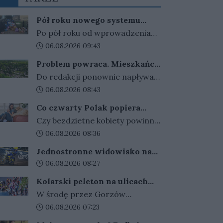
Pół roku nowego systemu
śmieciowego. Są pytania o
Po pół roku od wprowadzenia
jego skuteczność
nowych zasad pojawiły się
Data dodania artykułu:
06.08.2026 09:43
pytania o funkcjonowanie
Problem powraca. Mieszkańcy
systemu opłat za
tracą przedmioty o wartości
Do redakcji ponownie napływają
gospodarowanie odpadami
sentymentalnej
sygnały od mieszkańców, którzy
Data dodania artykułu:
06.08.2026 08:43
komunalnymi. Do władz miasta
informują o znikających
trafiła interpelacja dotycząca
Co czwarty Polak popiera
zniczach, dekoracjach i
rozwiązania obowiązującego od
pracę bezdzietnych kobiet do
Czy bezdzietne kobiety powinny
osobistych pamiątkach. Tym
65 lat
1 stycznia 2026 roku.
pracować o pięć lat dłużej?
Data dodania artykułu:
06.08.2026 08:36
razem zabrano różaniec
Nowy sondaż pokazuje, że ten
pozostawiony z okazji urodzin
Jednostronne widowisko na
pomysł popiera co czwarty
zmarłej oraz znicz z grawerem.
Jancarzu?
Data dodania artykułu:
06.08.2026 08:27
Polak. Kto najbardziej?
Dla rodziny przedmioty te nie
Kolarski peleton na ulicach
miały dużej wartości
Gorzowa
W środę przez Gorzów
materialnej, ale niosły ze sobą
przejechali uczestnicy Tour de
Data dodania artykułu:
06.08.2026 07:23
szczególne znaczenie i
Pologne. Peleton pojawił się na
wspomnienia.