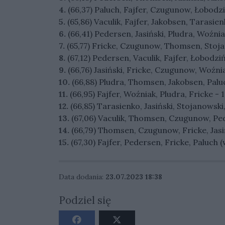
4.
(66,37) Paluch, Fajfer, Czugunow, Łobodzińs
5.
(65,86) Vaculik, Fajfer, Jakobsen, Tarasienko
6.
(66,41) Pedersen, Jasiński, Pludra, Woźniak 
7.
(65,77) Fricke, Czugunow, Thomsen, Stojan
8.
(67,12) Pedersen, Vaculik, Fajfer, Łobodzińs
9.
(66,76) Jasiński, Fricke, Czugunow, Woźniak
10.
(66,88) Pludra, Thomsen, Jakobsen, Paluc
11.
(66,95) Fajfer, Woźniak, Pludra, Fricke - 1:
12.
(66,85) Tarasienko, Jasiński, Stojanowski, 
13.
(67,06) Vaculik, Thomsen, Czugunow, Peder
14.
(66,79) Thomsen, Czugunow, Fricke, Jasińs
15.
(67,30) Fajfer, Pedersen, Fricke, Paluch (w
Data dodania:
23.07.2023 18:38
Podziel się