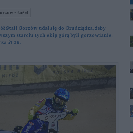
orzów - żużel
ół Stali Gorzów udał się do Grudziądza, żeby
wszym starciu tych ekip górą byli gorzowianie,
za 51:39.