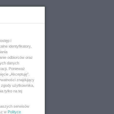
ostęp i
lne identyfikatory,
iania
anie odbiorców oraz
nych danych
kacji. Ponieważ
ięcie „Akceptuję”.
ywatności znajdujący
ą zgody użytkownika,
 tylko na tej
 naszych serwisów
esz w
Polityce