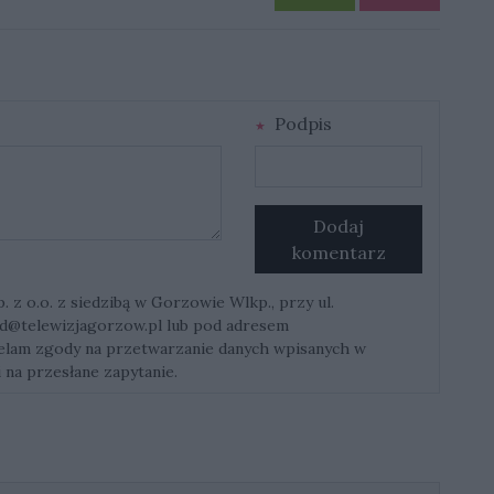
Podpis
Dodaj
komentarz
z o.o. z siedzibą w Gorzowie Wlkp., przy ul.
d@telewizjagorzow.pl
lub pod adresem
ielam zgody na przetwarzanie danych wpisanych w
 na przesłane zapytanie.