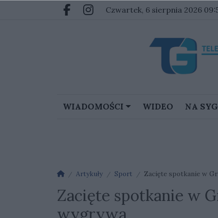
Przejdź do głównych treści
Przejdź do głównego menu
czwartek, 6 sierpnia 2026 09:
Facebook.com
Instagram.com
WIADOMOŚCI
WIDEO
NA SY
Strona główna
Artykuły
Sport
Zacięte spotkanie w G
Zacięte spotkanie w G
wygrywa