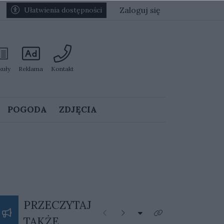
Zaloguj się
Ułatwienia dostępności
kuły
Reklama
Kontakt
POGODA
ZDJĘCIA
PRZECZYTAJ
Rozwiń listę kategorii
Poprzednie
Następne
Kliknij aby zobaczyć 
TAKŻE