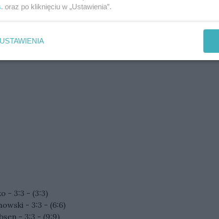
s
. oraz po kliknięciu w „Ustawienia”.
USTAWIENIA
 - 3:3 - (3:3)
owski - 3:3 - (6:6)
sen - 3:3 - (9:9)