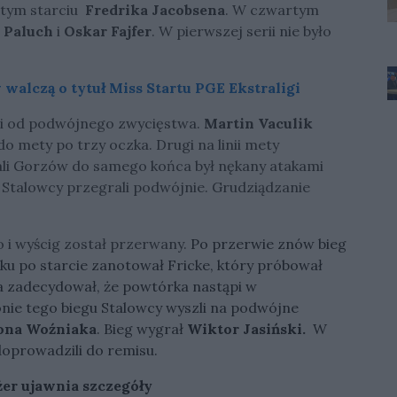
 tym starciu
Fredrika Jacobsena
. W czwartym
 Paluch
i
Oskar Fajfer
. W pierwszej serii nie było
walczą o tytuł Miss Startu PGE Ekstraligi
i od podwójnego zwycięstwa.
Martin Vaculik
o mety po trzy oczka. Drugi na linii mety
tali Gorzów do samego końca był nękany atakami
Stalowcy przegrali podwójnie. Grudziądzanie
 i wyścig został przerwany.
Po przerwie znów bieg
ku po starcie zanotował Fricke, który próbował
ia zadecydował, że powtórka nastąpi w
nie tego biegu Stalowcy wyszli na podwójne
na Woźniaka
. Bieg wygrał
Wiktor Jasiński.
W
 doprowadzili do remisu.
er ujawnia szczegóły