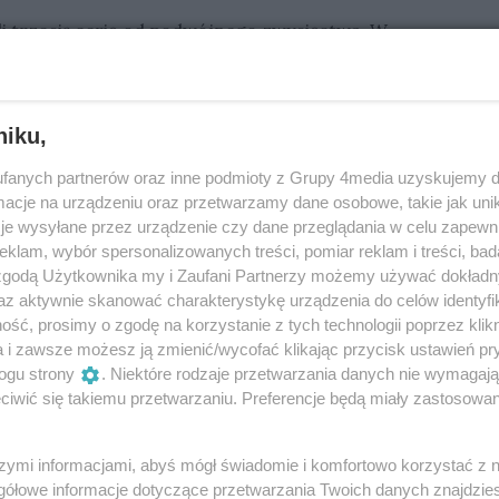
i trzecią serię od podwójnego zwycięstwa. W
 taśmy i został wykluczony. Wyścig został
ym wirażu po starcie zanotował Tarasienko, który
że powtórka będzie w trzyosobowym składzie.
niku,
zynastej gonitwie para
Martin Vaculik - Anders
rali
43 punkty
przed biegami nominowanymi.
fanych partnerów oraz inne podmioty z Grupy 4media uzyskujemy d
cje na urządzeniu oraz przetwarzamy dane osobowe, takie jak unika
wniła sobie zwycięstwo. Gorzowianie dopisują do
je wysyłane przez urządzenie czy dane przeglądania w celu zapewn
artina Vaculika pojechał
Oskar Paluch
. Niestety
klam, wybór spersonalizowanych treści, pomiar reklam i treści, bad
 został wykluczony. Ostatecznie mecz zakończył się
 zgodą Użytkownika my i Zaufani Partnerzy możemy używać dokład
az aktywnie skanować charakterystykę urządzenia do celów identyfi
ść, prosimy o zgodę na korzystanie z tych technologii poprzez klikn
a i zawsze możesz ją zmienić/wycofać klikając przycisk ustawień pr
ogu strony
. Niektóre rodzaje przetwarzania danych nie wymagaj
iwić się takiemu przetwarzaniu. Preferencje będą miały zastosowania
szymi informacjami, abyś mógł świadomie i komfortowo korzystać z
gółowe informacje dotyczące przetwarzania Twoich danych znajdzi