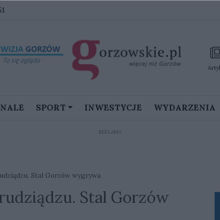
51
Arty
GNALE
SPORT
INWESTYCJE
WYDARZENIA
REKLAMA
rudziądzu. Stal Gorzów wygrywa
rudziądzu. Stal Gorzów