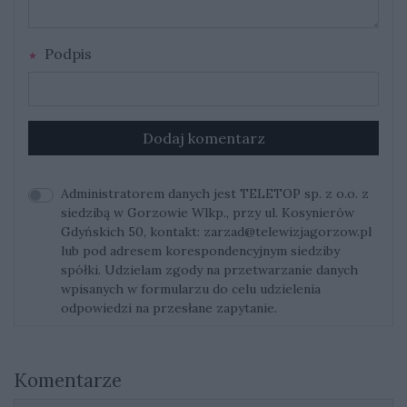
Podpis
Dodaj komentarz
Administratorem danych jest TELETOP sp. z o.o. z
siedzibą w Gorzowie Wlkp., przy ul. Kosynierów
Gdyńskich 50, kontakt:
zarzad@telewizjagorzow.pl
lub pod adresem korespondencyjnym siedziby
spółki. Udzielam zgody na przetwarzanie danych
wpisanych w formularzu do celu udzielenia
odpowiedzi na przesłane zapytanie.
Komentarze