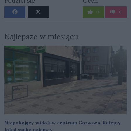
Podziel się
Oceń
0
0
Najlepsze w miesiącu
Niepokojący widok w centrum Gorzowa. Kolejny
lokal szuka najemcy