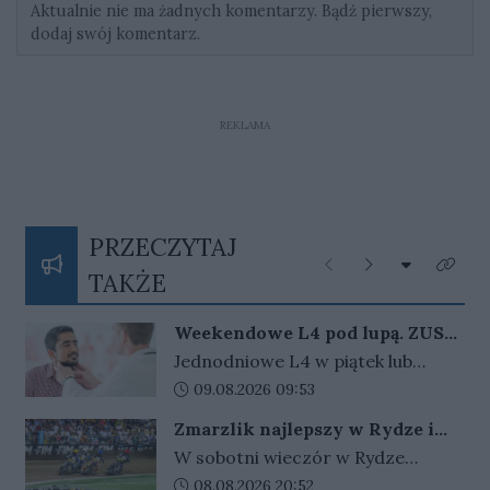
Aktualnie nie ma żadnych komentarzy. Bądź pierwszy,
dodaj swój komentarz.
REKLAMA
PRZECZYTAJ
Rozwiń listę
Poprzednie
Następne
Kliknij
TAKŻE
Weekendowe L4 pod lupą. ZUS
zapowiada więcej kontroli
Jednodniowe L4 w piątek lub
poniedziałek może wydłużyć
Data dodania artykułu:
09.08.2026 09:53
weekend. ZUS widzi wzrost takich
Zmarzlik najlepszy w Rydze i
zwolnień i zapowiada, że dzięki
ponownie ze złotym plastronem!
W sobotni wieczór w Rydze
nowym przepisom łatwiej
odbyło się Grand Prix Łotwy. W
Data dodania artykułu:
08.08.2026 20:52