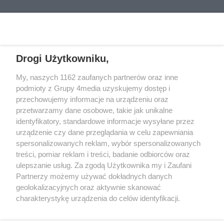
kolejne wpłaty, obietnice dużych
Kluby przedstawiły już awizowane
dokładne sprawdzenie, kto
pieniędzy i coraz nowe opłaty. 80-
składy na niedzielny pojedynek.
naprawdę znajduje się po drugiej
REKLAMA
letni mieszkaniec Gorzowa zaufał
stronie telefonu.
fałszywym doradcom i stracił
łącznie 55 tysięcy złotych
Drogi Użytkowniku,
oszczędności.
My, naszych 1162 zaufanych partnerów oraz inne
REKLAMA
podmioty z Grupy 4media uzyskujemy dostęp i
przechowujemy informacje na urządzeniu oraz
przetwarzamy dane osobowe, takie jak unikalne
identyfikatory, standardowe informacje wysyłane przez
urządzenie czy dane przeglądania w celu zapewniania
spersonalizowanych reklam, wybór spersonalizowanych
treści, pomiar reklam i treści, badanie odbiorców oraz
ulepszanie usług. Za zgodą Użytkownika my i Zaufani
Partnerzy możemy używać dokładnych danych
geolokalizacyjnych oraz aktywnie skanować
charakterystykę urządzenia do celów identyfikacji.
Reklama
Kontakt
Informacja o Nadawcy
Ponieważ cenimy Twoją prywatność, prosimy o zgodę na
Polityka prywatności
Regulamin portalu
korzystanie z tych technologii poprzez kliknięcie