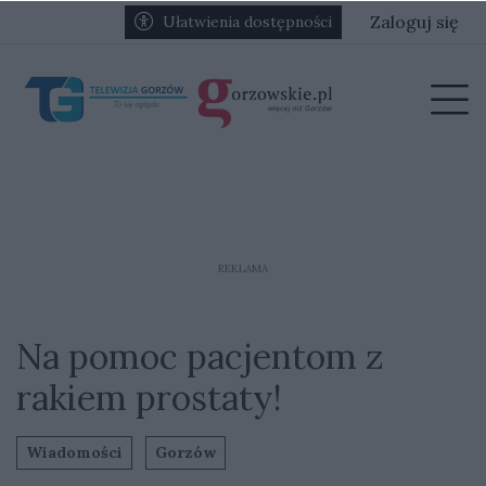
Przejdź do głównych treści
Przejdź do głównego menu
Zaloguj się
Ułatwienia dostępności
menu
Prz
REKLAMA
Na pomoc pacjentom z
rakiem prostaty!
Wiadomości
Gorzów