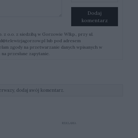
Dodaj
komentarz
z o.o. z siedzibą w Gorzowie Wlkp., przy ul.
d@telewizjagorzow.pl
lub pod adresem
ielam zgody na przetwarzanie danych wpisanych w
 na przesłane zapytanie.
erwszy, dodaj swój komentarz.
REKLAMA