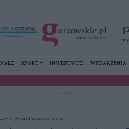
Arty
GNALE
SPORT
INWESTYCJE
WYDARZENIA
REKLAMA
stanie namieszać w III lidze”
achować pokorę i trzeźwe myślenie