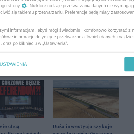
ogu strony
. Niektóre rodzaje przetwarzania danych nie wymagaj
iwić się takiemu przetwarzaniu. Preferencje będą miały zastosowania
szymi informacjami, abyś mógł świadomie i komfortowo korzystać z
gółowe informacje dotyczące przetwarzania Twoich danych znajdzi
s
. oraz po kliknięciu w „Ustawienia”.
 jedynym
Znany influencer pojawił
im klubem,
się w Gorzowie. Jego
USTAWIENIA
miasto
wizyta nie przeszła bez
yło finansowanie
echa
ie chcą
Duża inwestycja szykuje
um. Po wakacjach
się w tej części Gorzowa.