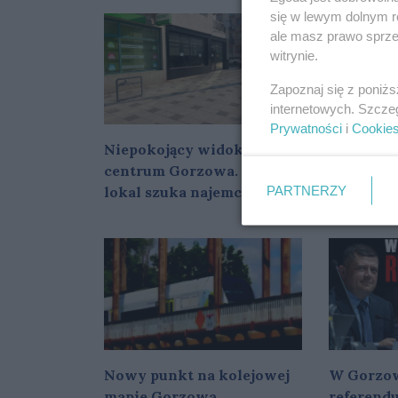
się w lewym dolnym r
ale masz prawo sprzec
witrynie.
Zapoznaj się z poniż
internetowych. Szcze
Prywatności
i
Cookie
Niepokojący widok w
Stal jest
centrum Gorzowa. Kolejny
gorzowsk
PARTNERZY
lokal szuka najemcy
któremu 
ogranicz
Nowy punkt na kolejowej
W Gorzow
mapie Gorzowa.
referend