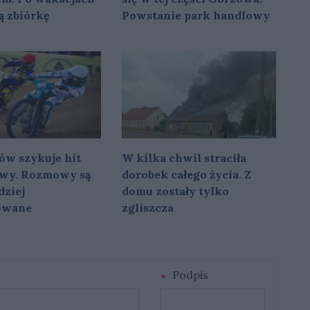
ą zbiórkę
Powstanie park handlowy
w
ów szykuje hit
W kilka chwil straciła
owy. Rozmowy są
dorobek całego życia. Z
dziej
domu zostały tylko
owane
zgliszcza
Podpis