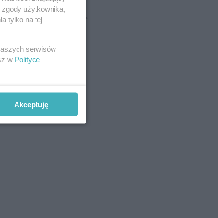
ą zgody użytkownika,
REKLAMA
 tylko na tej
 naszych serwisów
esz w
Polityce
Akceptuję