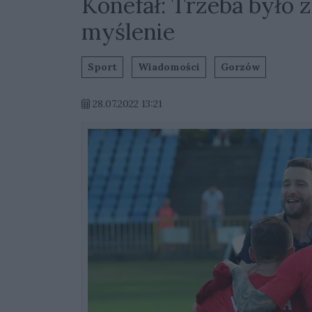
Konefał: Trzeba było 
myślenie
Sport
Wiadomości
Gorzów
28.07.2022 13:21