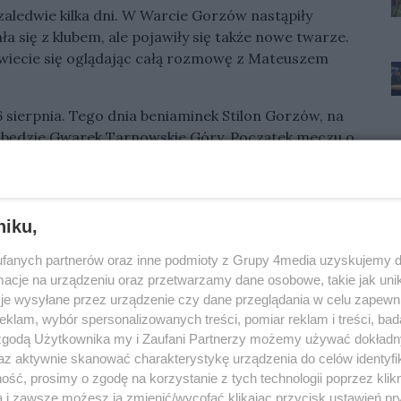
aledwie kilka dni. W Warcie Gorzów nastąpiły
 się z klubem, ale pojawiły się także nowe twarze.
iecie się oglądając całą rozmowę z Mateuszem
 sierpnia. Tego dnia beniaminek Stilon Gorzów, na
ać będzie Gwarek Tarnowskie Góry. Początek meczu o
dzie zmierzy się z Polonią Bytom.
niku,
fanych partnerów oraz inne podmioty z Grupy 4media uzyskujemy d
Oceń
cje na urządzeniu oraz przetwarzamy dane osobowe, takie jak unika
je wysyłane przez urządzenie czy dane przeglądania w celu zapewn
0
0
klam, wybór spersonalizowanych treści, pomiar reklam i treści, bad
 zgodą Użytkownika my i Zaufani Partnerzy możemy używać dokład
az aktywnie skanować charakterystykę urządzenia do celów identyfi
ść, prosimy o zgodę na korzystanie z tych technologii poprzez klikn
a i zawsze możesz ją zmienić/wycofać klikając przycisk ustawień pr