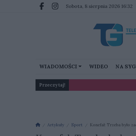
Przejdź do głównych treści
Przejdź do głównego menu
sobota, 8 sierpnia 2026 16:32
Facebook.com
Instagram.com
WIADOMOŚCI
WIDEO
NA SY
Przeczytaj!
Karol Gliwiński: „Jesteśmy w 
Strona główna
Artykuły
Sport
Konefał: Trzeba było z