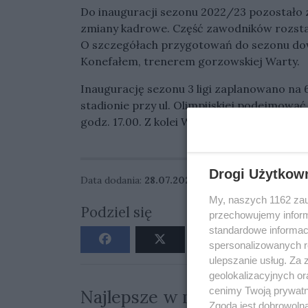
Do inauguracji sezonu 2022/23 pozostało z
zmiany kadrowe. Część zawodników rozstała
O szczegółach przygotowań do sezonu dow
Konefałem, trenerem gorzowskiej Warty.
Inaugurację sezonu 3 ligi zaplanowano na 6
stadionie przy ul. Olimpijskiej podejmow
godz. 17.00. Z kolei Warta Gorzów na wyjeź
Drogi Użytkow
Data dodania:
28.07.2022 13:21
My, naszych 1162 zau
Podziel się
przechowujemy informa
standardowe informac
spersonalizowanych re
ulepszanie usług. Za
geolokalizacyjnych or
cenimy Twoją prywatno
Najlepsze w miesiącu
Zgoda jest dobrowoln