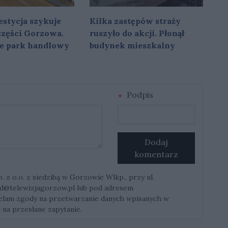
stycja szykuje
Kilka zastępów straży
 części Gorzowa.
ruszyło do akcji. Płonął
e park handlowy
budynek mieszkalny
Podpis
Dodaj
komentarz
z o.o. z siedzibą w Gorzowie Wlkp., przy ul.
d@telewizjagorzow.pl
lub pod adresem
ielam zgody na przetwarzanie danych wpisanych w
 na przesłane zapytanie.