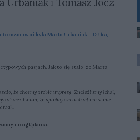
 Urbaniak i Tomasz Jocz
torozmowni była Marta Urbaniak – DJ'ka,
etypowych pasjach. Jak to się stało, że Marta
kazało, że chcemy zrobić imprezę. Znaleźliśmy lokal,
ęc stwierdziłam, że spróbuje swoich sił i w sumie
baniak.
zamy do oglądania.