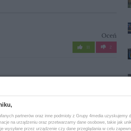
Oceń
11
2
niku,
fanych partnerów oraz inne podmioty z Grupy 4media uzyskujemy d
cje na urządzeniu oraz przetwarzamy dane osobowe, takie jak unika
onomicznej mapie
Stal jest jedynym
je wysyłane przez urządzenie czy dane przeglądania w celu zapewn