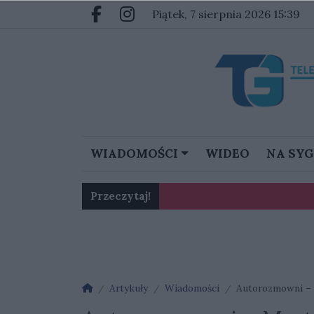
Przejdź do głównych treści
Przejdź do głównego menu
piątek, 7 sierpnia 2026 15:39
Facebook.com
Instagram.com
WIADOMOŚCI
WIDEO
NA SY
Przeczytaj!
Karol Gliwiński: „Jesteśmy w 
Ognisko nosówki w schronis
Strona główna
Artykuły
Wiadomości
Autorozmowni – 