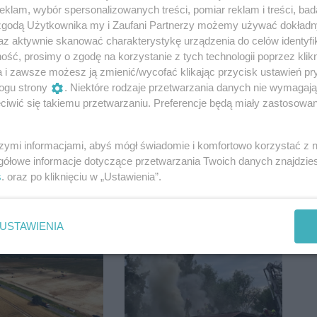
pojawiło się
gorzowskim klubem,
klam, wybór spersonalizowanych treści, pomiar reklam i treści, bad
jsce
któremu miasto
 zgodą Użytkownika my i Zaufani Partnerzy możemy używać dokład
ograniczyło finansowanie
az aktywnie skanować charakterystykę urządzenia do celów identyfi
ść, prosimy o zgodę na korzystanie z tych technologii poprzez klikn
a i zawsze możesz ją zmienić/wycofać klikając przycisk ustawień pr
ogu strony
. Niektóre rodzaje przetwarzania danych nie wymagaj
iwić się takiemu przetwarzaniu. Preferencje będą miały zastosowania
szymi informacjami, abyś mógł świadomie i komfortowo korzystać z
gółowe informacje dotyczące przetwarzania Twoich danych znajdzi
kt na kolejowej
W Gorzowie chcą
s
. oraz po kliknięciu w „Ustawienia”.
rzowa.
referendum. Po wakacjach
ją dojeżdżający
rozpoczną zbiórkę
podpisów
USTAWIENIA