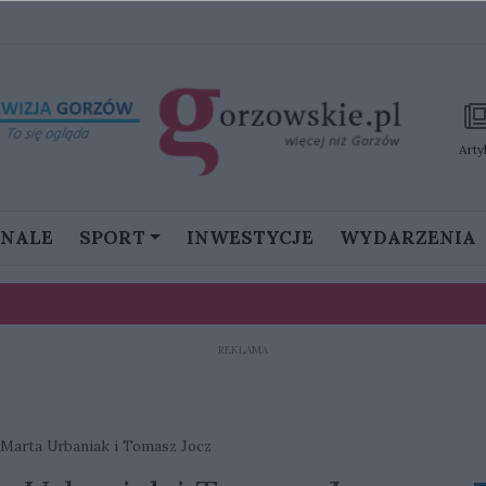
Arty
GNALE
SPORT
INWESTYCJE
WYDARZENIA
REKLAMA
stanie namieszać w III lidze”
ku. Prawie 90 psów zagrożonych, potrzebna pilna pomoc
Marta Urbaniak i Tomasz Jocz