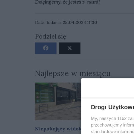
Dziękujemy, że jesteś z nami!
Data dodania:
25.04.2023 11:30
Podziel się
Najlepsze w miesiącu
Drogi Użytkow
My, naszych 1162 zau
przechowujemy informa
Niepokojący widok w
Na gastr
standardowe informac