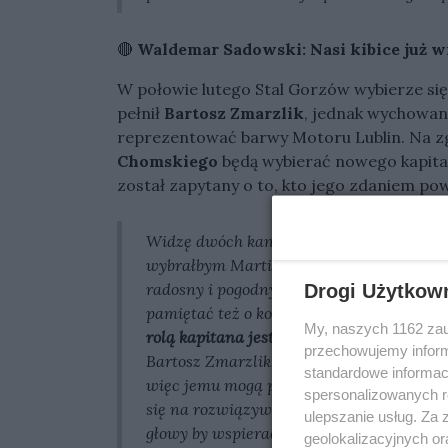
🔴
Waldemar Sadowski: Nasi kibice już wi
W połowie lutego Stal Gorzów wybierze się 
pełnił
Bartosz Zmarzlik
, jednak wychowane
reprezentować barwy Motoru Lublin. Na 
Chomskiego
będą wybierać nowego kapita
został zapytany o to, kto jego zdaniem pow
Widzę dwóch kandydatów:
Szymona Woź
wybrałbym Martina Vaculika. Jest to zaw
radosny i pogodny. To właśnie Martin móg
Drogi Użytkow
pamiętać też o kolejnej ważnej rzeczy.
Ki
My, naszych 1162 zau
rolą kapitana jest tchnąć w kolegów z ze
przechowujemy informa
Bartosz Zmarzlik. Szymon Woźniak jest j
standardowe informac
więc jemu mogą pojawiać się częściej p
spersonalizowanych re
się na rozwiązywaniu własnych problemó
ulepszanie usług. Za
głowy by wspierać drużynę. To powoduje,
geolokalizacyjnych or