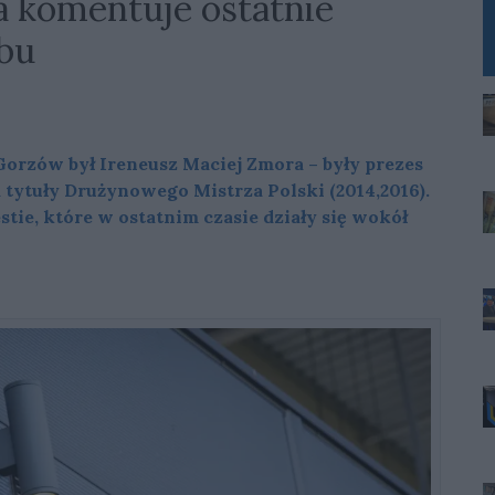
a komentuje ostatnie
bu
rzów był Ireneusz Maciej Zmora – były prezes
 tytuły Drużynowego Mistrza Polski (2014,2016).
tie, które w ostatnim czasie działy się wokół