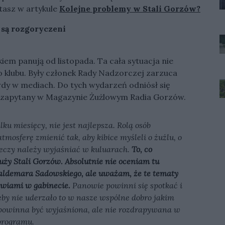
tasz w artykule
Kolejne problemy w Stali Gorzów?
 są rozgoryczeni
em panują od listopada. Ta cała sytuacja nie
klubu. Były członek Rady Nadzorczej zarzuca
y w mediach. Do tych wydarzeń odniósł się
ie zapytany w Magazynie Żużlowym Radia Gorzów.
lku miesięcy, nie jest najlepsza. Rolą osób
tmosferę zmienić tak, aby kibice myśleli o żużlu, o
rzeczy należy wyjaśniać w kuluarach.
To, co
uży Stali Gorzów. Absolutnie nie oceniam tu
aldemara Sadowskiego, ale uważam, że te tematy
zwiami w gabinecie.
Panowie powinni się spotkać i
eby nie uderzało to w nasze wspólne dobro jakim
 powinna być wyjaśniona, ale nie rozdrapywana w
 programu.