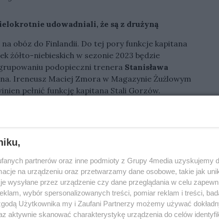
elokrotnie udowadniali, że są z drużyną
na obóz do Finlandii. Do tej pory funkcje kapitana
k żółto-niebieskich w sezonie 2023 będzie
zgrupowaniu podopieczni trenera
Stanisława
na. Ireneusz Maciej Zmora w Magazynie Żużlowym
inien pełnić funkcję kapitana Stali Gorzów.
niaka
i
Martina Vaculika
. Wybór jest ciężki. Jednak
odnik dużo bardziej doświadczony, dużo bardziej
łby dać tego dobrego ducha drużynie. Trzeba
niku,
edy drużynie nie idzie i pojawiają się problemy, to
fanych partnerów oraz inne podmioty z Grupy 4media uzyskujemy d
społu optymizm i wiarę w zwycięstwo.
To czynił
cje na urządzeniu oraz przetwarzamy dane osobowe, takie jak unika
ednak trochę słabszym zawodnikiem niż Vaculik,
je wysyłane przez urządzenie czy dane przeglądania w celu zapewn
roblemy podczas meczów. Wtedy będzie koncentrował
klam, wybór spersonalizowanych treści, pomiar reklam i treści, bad
w. Tym samym nie będzie miał czasu i wolnej
 zgodą Użytkownika my i Zaufani Partnerzy możemy używać dokład
 że postawiłbym na Martina Vaculika – wyjaśnił
az aktywnie skanować charakterystykę urządzenia do celów identyfi