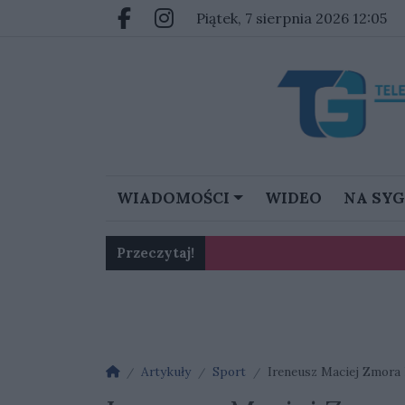
Przejdź do głównych treści
Przejdź do głównego menu
piątek, 7 sierpnia 2026 12:05
Facebook.com
Instagram.com
WIADOMOŚCI
WIDEO
NA SY
Przeczytaj!
Karol Gliwiński: „Jesteśmy w 
Ognisko nosówki w schronis
Strona główna
Artykuły
Sport
Ireneusz Maciej Zmora 