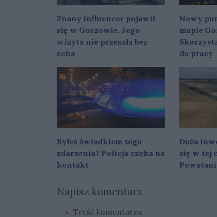
Znany influencer pojawił
Nowy pun
się w Gorzowie. Jego
mapie Go
wizyta nie przeszła bez
Skorzysta
echa
do pracy
Byłeś świadkiem tego
Duża inwe
zdarzenia? Policja czeka na
się w tej
kontakt
Powstani
Napisz komentarz
Treść komentarza