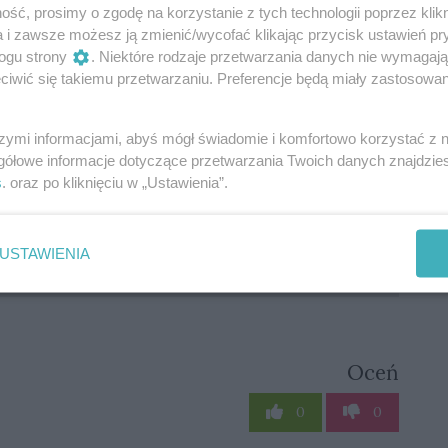
j Zmora.
ść, prosimy o zgodę na korzystanie z tych technologii poprzez klikn
a i zawsze możesz ją zmienić/wycofać klikając przycisk ustawień pr
ogu strony
. Niektóre rodzaje przetwarzania danych nie wymagaj
iwić się takiemu przetwarzaniu. Preferencje będą miały zastosowania
akie korzyści daje miastu sprzedaż terenów
nych inwestorów? Czy jest szansa na nowe inwestycje
szymi informacjami, abyś mógł świadomie i komfortowo korzystać z
ę Nocny Szlak Kulinarny? Więcej o tym Kamil Lewera i
gółowe informacje dotyczące przetwarzania Twoich danych znajdzi
or Wydziału Obsługi Inwestora i Biznesu w Urzędzie
s
. oraz po kliknięciu w „Ustawienia”.
USTAWIENIA
Oceń
0
0