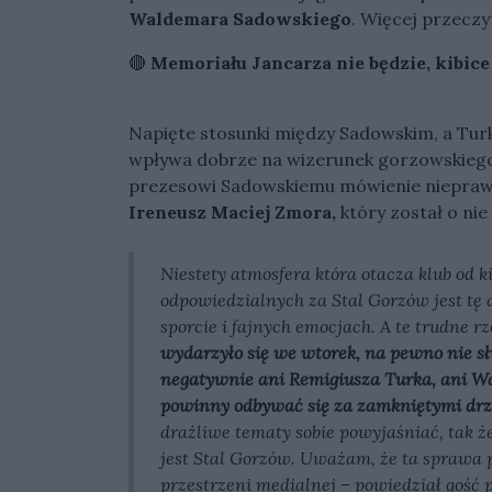
Waldemara Sadowskiego
. Więcej przeczy
🔴
Memoriału Jancarza nie będzie, kibice
Napięte stosunki między Sadowskim, a Turki
wpływa dobrze na wizerunek gorzowskiego 
prezesowi Sadowskiemu mówienie nieprawd
Ireneusz Maciej Zmora,
który został o n
Niestety atmosfera która otacza klub od ki
odpowiedzialnych za Stal Gorzów jest tę a
sporcie i fajnych emocjach. A te trudne 
wydarzyło się we wtorek, na pewno nie sł
negatywnie ani Remigiusza Turka, ani W
powinny odbywać się za zamkniętymi dr
drażliwe tematy sobie powyjaśniać, tak ż
jest Stal Gorzów. Uważam, że ta sprawa
przestrzeni medialnej – powiedział gość