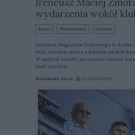
Ireneusz Maciej Zmor
wydarzenia wokół klu
Sport
Wiadomości
Gorzów
Gościem Magazynu Żużlowego w Radiu Go
Stali Gorzów, który z klubem zdobył dwa
W audycji zostały poruszone istotne kwes
Stali Gorzów.
Aleksandra Gucia
25.01.2023 18:51