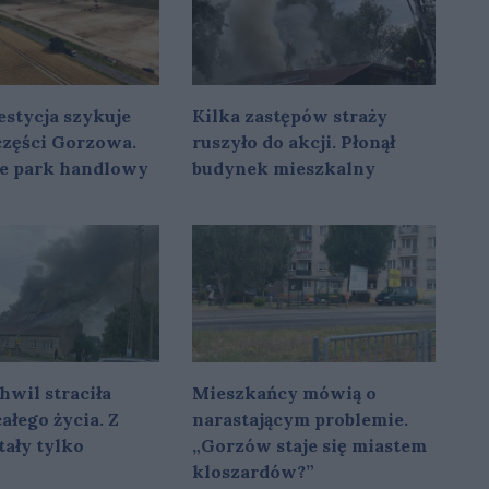
stycja szykuje
Kilka zastępów straży
 części Gorzowa.
ruszyło do akcji. Płonął
e park handlowy
budynek mieszkalny
hwil straciła
Mieszkańcy mówią o
ałego życia. Z
narastającym problemie.
ały tylko
„Gorzów staje się miastem
kloszardów?”