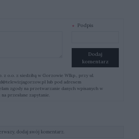
Podpis
Dodaj
komentarz
z o.o. z siedzibą w Gorzowie Wlkp., przy ul.
d@telewizjagorzow.pl
lub pod adresem
ielam zgody na przetwarzanie danych wpisanych w
 na przesłane zapytanie.
erwszy, dodaj swój komentarz.