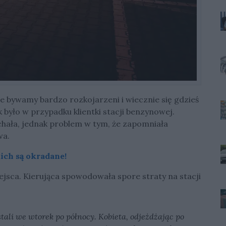
 że bywamy bardzo rozkojarzeni i wiecznie się gdzieś
 było w przypadku klientki stacji benzynowej.
hała, jednak problem w tym, że zapomniała
wa.
ich są okradane!
iejsca. Kierująca spowodowała spore straty na stacji
tali we wtorek po północy. Kobieta, odjeżdżając po