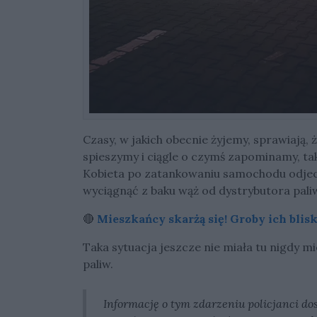
Czasy, w jakich obecnie żyjemy, sprawiają,
spieszymy i ciągle o czymś zapominamy, tak
Kobieta po zatankowaniu samochodu odjec
wyciągnąć z baku wąż od dystrybutora pali
🔴
Mieszkańcy skarżą się! Groby ich blisk
Taka sytuacja jeszcze nie miała tu nigdy m
paliw.
Informację o tym zdarzeniu policjanci dos