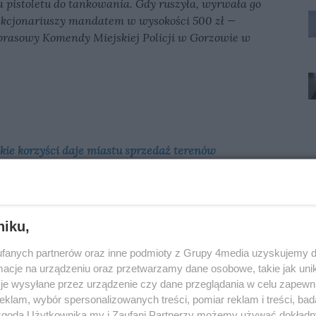
pistoletu do tankowania. Gdy ruszyła, wyrwała go
unkcjonariuszy mandatem w wysokości 500 zł —
 prasowy Komendy Miejskiej Policji w Gorzowie w
akie korzyści daje miastu sprzedaż terenów
nych inwestorów? Czy jest szansa na nowe inwestycje
ę Nocny Szlak Kulinarny? Więcej o tym Kamil Lewera i
or Wydziału Obsługi Inwestora i Biznesu w Urzędzie
niku,
fanych partnerów oraz inne podmioty z Grupy 4media uzyskujemy d
cje na urządzeniu oraz przetwarzamy dane osobowe, takie jak unika
je wysyłane przez urządzenie czy dane przeglądania w celu zapewn
klam, wybór spersonalizowanych treści, pomiar reklam i treści, bad
Oceń
 zgodą Użytkownika my i Zaufani Partnerzy możemy używać dokład