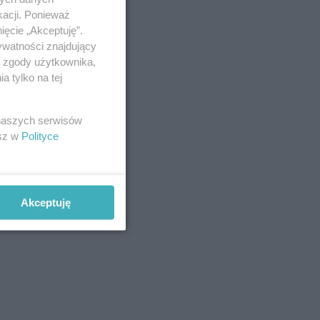
kacji. Ponieważ
ięcie „Akceptuję”.
ywatności znajdujący
ą zgody użytkownika,
 tylko na tej
 naszych serwisów
esz w
Polityce
Akceptuję