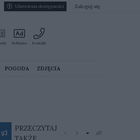
Zaloguj się
Ułatwienia dostępności
kuły
Reklama
Kontakt
POGODA
ZDJĘCIA
PRZECZYTAJ
Rozwiń listę kategorii
Poprzednie
Następne
Kliknij aby zobaczyć 
TAKŻE