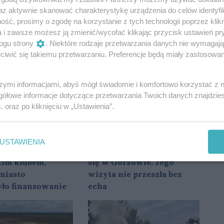
az aktywnie skanować charakterystykę urządzenia do celów identyfi
0
0
ść, prosimy o zgodę na korzystanie z tych technologii poprzez klikn
a i zawsze możesz ją zmienić/wycofać klikając przycisk ustawień pr
ogu strony
. Niektóre rodzaje przetwarzania danych nie wymagaj
iwić się takiemu przetwarzaniu. Preferencje będą miały zastosowania
szymi informacjami, abyś mógł świadomie i komfortowo korzystać z
gółowe informacje dotyczące przetwarzania Twoich danych znajdzi
s
. oraz po kliknięciu w „Ustawienia”.
USTAWIENIA
 jedynym
Znany influencer pojawił
im klubem,
się w Gorzowie. Jego
miasto
wizyta nie przeszła bez
yło finansowanie
echa