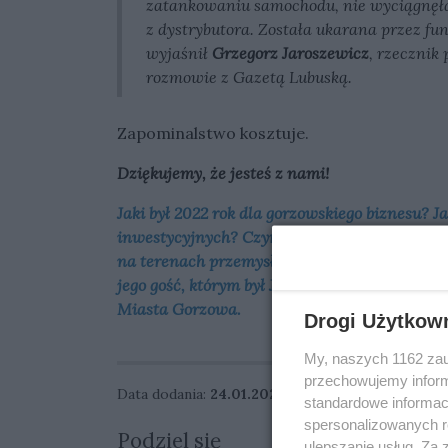
zatankowaniu samochodu, nie wyciągnęła 
z dystrybutora. Została ukarana przez f
wyjaśnił
Grzegorz Jaroszewicz
, rzecznik
rozmowie z Gazetą Lubuską.
Zapominalstwo kosztuje.
Dziękujemy, że jesteś z nami!
Jaki był 2022 rok dla gorzowskiego biznesu? J
inwestycyjnych? Czym Gorzów kusi potencjal
na terenach przemysłowych? Jak sprawdza si
jego gość, którym był Jacek Gumowski, dyrekt
Miasta Gorzowa.
Drogi Użytkow
My, naszych 1162 zau
przechowujemy informa
Data dodania:
24.01.2023 17:43
standardowe informac
spersonalizowanych re
Podziel się
ulepszanie usług. Za