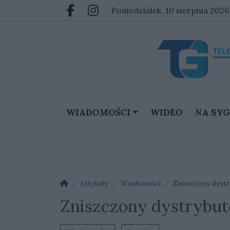
Przejdź do głównych treści
Przejdź do głównego menu
poniedziałek, 10 sierpnia 202
Facebook.com
Instagram.com
WIADOMOŚCI
WIDEO
NA SY
Strona główna
Artykuły
Wiadomości
Zniszczony dystr
Zniszczony dystrybut