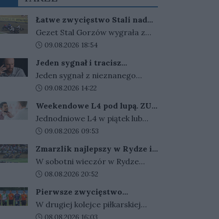
Łatwe zwycięstwo Stali nad
słabym Włókniarzem
Gezet Stal Gorzów wygrała z
Krono-Plast Włókniarzem
Data dodania artykułu:
09.08.2026 18:54
Częstochowa 54:36. Najlepszym
Jeden sygnał i tracisz
zawodnikiem spotkania był
pieniądze. Nigdy nie
Jeden sygnał z nieznanego
Anders Thomsen, który
oddzwaniaj na te numery
numeru może kosztować nawet
Data dodania artykułu:
09.08.2026 14:22
zakończył zawody z płatnym
kilkadziesiąt złotych. Oszuści
kompletem punktów.
Weekendowe L4 pod lupą. ZUS
liczą na odruchowe
zapowiada więcej kontroli
Jednodniowe L4 w piątek lub
oddzwonienie i w ten sposób
poniedziałek może wydłużyć
Data dodania artykułu:
09.08.2026 09:53
zarabiają na nas miliony.
weekend. ZUS widzi wzrost
Zmarzlik najlepszy w Rydze i
takich zwolnień i zapowiada, że
ponownie ze złotym
W sobotni wieczór w Rydze
dzięki nowym przepisom łatwiej
plastronem!
odbyło się Grand Prix Łotwy. W
Data dodania artykułu:
08.08.2026 20:52
sprawdzi ich zasadność.
ósmej tegorocznej rundzie
Pierwsze zwycięstwo
cyklu zwycięski okazał się być
gorzowskiej Warty
W drugiej kolejce piłkarskiej
Bartosz Zmarzlik. Anders
Betclic III ligi gorzowskie kluby
Data dodania artykułu:
08.08.2026 16:03