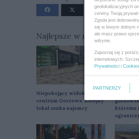
geolokalizacyjnych or
cenimy Twoją prywatno
Zgoda jest dobrowoln
się w lewym dolnym r
Najlepsze w miesiącu
ale masz prawo sprzec
witrynie.
Zapoznaj się z poniż
internetowych. Szcze
Prywatności
i
Cookie
PARTNERZY
Niepokojący widok w
Stal jest
centrum Gorzowa. Kolejny
gorzowsk
lokal szuka najemcy
któremu 
ogranicz