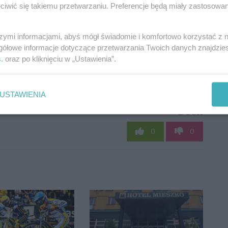
iwić się takiemu przetwarzaniu. Preferencje będą miały zastosowania
owie 3, Zamach na Zamach na papieża, Jedna bitwa
czątek, Exit 8.
szymi informacjami, abyś mógł świadomie i komfortowo korzystać z
gółowe informacje dotyczące przetwarzania Twoich danych znajdzi
s
. oraz po kliknięciu w „Ustawienia”.
USTAWIENIA
Oceń
0
0