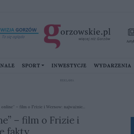
Arty
GNALE
SPORT
INWESTYCJE
WYDARZENIA
REKLAMA
online” – film o Frizie i Wersow: najważnie...
” – film o Frizie i
e fakty