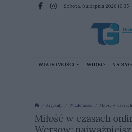
Przejdź do głównych treści
Przejdź do głównego menu
sobota, 8 sierpnia 2026 19:35
Facebook.com
Instagram.com
WIADOMOŚCI
WIDEO
NA SY
Strona główna
Artykuły
Wiadomości
Miłość w czasach 
Miłość w czasach online
Wersow: najważniejsz