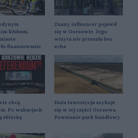
 jedynym
Znany influencer pojawił
im klubem,
się w Gorzowie. Jego
miasto
wizyta nie przeszła bez
yło finansowanie
echa
ie chcą
Duża inwestycja szykuje
um. Po wakacjach
się w tej części Gorzowa.
ą zbiórkę
Powstanie park handlowy
w