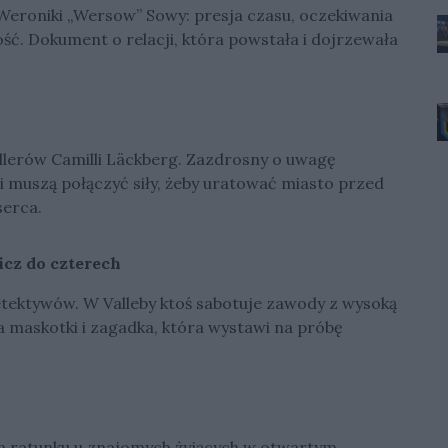
i Weroniki „Wersow” Sowy: presja czasu, oczekiwania
ość. Dokument o relacji, która powstała i dojrzewała
lerów Camilli Läckberg. Zazdrosny o uwagę
 muszą połączyć siły, żeby uratować miasto przed
serca.
icz do czterech
tektywów. W Valleby ktoś sabotuje zawody z wysoką
a maskotki i zagadka, która wystawi na próbę
ka ratunku u znajomych żyjących w otwartym