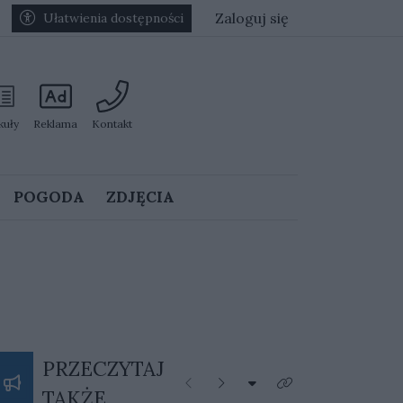
Zaloguj się
Ułatwienia dostępności
kuły
Reklama
Kontakt
POGODA
ZDJĘCIA
PRZECZYTAJ
Rozwiń listę kategorii
Poprzednie
Następne
Kliknij aby zobaczyć 
TAKŻE