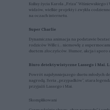
Kulisy życia Karola „Friza” Wiśniewskiego 
widzów, wielkie projekty i zwykła codzienn
na oczach internetu.
Super Charlie
Dynamiczna animacja na podstawie bestsel
rodziców Wille i… niemowlę z supermocami
duetem złoczyńców. Humor, akcja i sporo 
Biuro detektywistyczne Lassego i Mai. L
Powrót najsłynniejszego duetu młodych de
nagrodą. Seria „przypadków”, stara legend
przyjaźń Lassego i Mai.
Skomplikowani
Carey właśnie słyszy „chcę rozwodu” i szu