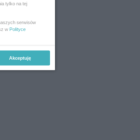
 tylko na tej
 naszych serwisów
esz w
Polityce
Akceptuję