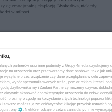
zy się emocjonalną eksplozją. Błyskotliwa, niekiedy
odzi w miłości.
a Camerona. Minęła dekada od pierwszej części —
 klany i wodne światy Pandory. Idealna okazja, by
wisku na wielkim ekranie.
niku,
fanych partnerów oraz inne podmioty z Grupy 4media uzyskujemy d
cje na urządzeniu oraz przetwarzamy dane osobowe, takie jak unika
2025 (pon.) godz. 18:00. Historia aktorki, która po
je wysyłane przez urządzenie czy dane przeglądania w celu zapewn
dząc w relację pełną namiętności i… niebezpiecznej
klam, wybór spersonalizowanych treści, pomiar reklam i treści, bad
 zgodą Użytkownika my i Zaufani Partnerzy możemy używać dokład
nii”: seans w ramach cyklu odbył się 18.09.2025
az aktywnie skanować charakterystykę urządzenia do celów identyfi
acji Very Brandes i kulisach legendarnego „The Köln
ść, prosimy o zgodę na korzystanie z tych technologii poprzez klikn
a i zawsze możesz ją zmienić/wycofać klikając przycisk ustawień pr
ogu strony
. Niektóre rodzaje przetwarzania danych nie wymagaj