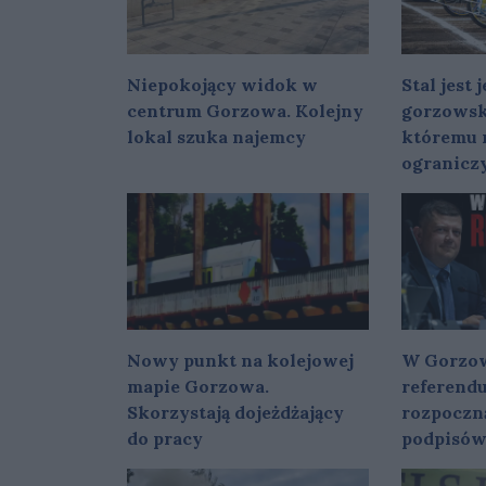
Niepokojący widok w
Stal jest
centrum Gorzowa. Kolejny
gorzowsk
lokal szuka najemcy
któremu 
ogranicz
Nowy punkt na kolejowej
W Gorzow
mapie Gorzowa.
referend
Skorzystają dojeżdżający
rozpoczn
do pracy
podpisó