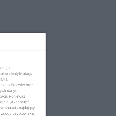
ostęp i
lne identyfikatory,
iania
anie odbiorców oraz
nych danych
kacji. Ponieważ
ięcie „Akceptuję”.
ywatności znajdujący
ą zgody użytkownika,