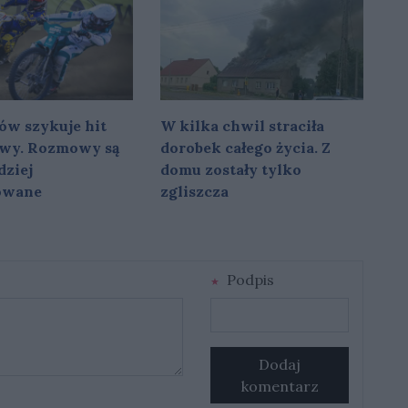
ów szykuje hit
W kilka chwil straciła
owy. Rozmowy są
dorobek całego życia. Z
dziej
domu zostały tylko
owane
zgliszcza
Podpis
Dodaj
komentarz