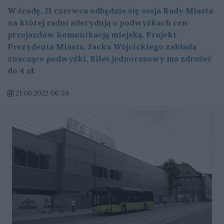
W środę, 21 czerwca odbędzie się sesja Rady Miasta
na której radni zdecydują o podwyżkach cen
przejazdów komunikacją miejską. Projekt
Prezydenta Miasta, Jacka Wójcickiego zakłada
znaczące podwyżki. Bilet jednorazowy ma zdrożeć
do 4 zł.
21.06.2022 06:59