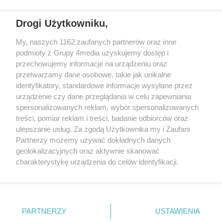
pieczę zastępczą. Gorzowskie
podjął działania, które pozwoliły
Towarzystwo Budownictwa
bezpiecznie zakończyć
Drogi Użytkowniku,
Społecznego i Centrum Usług
interwencję.
Społecznych podpisały
My, naszych 1162 zaufanych partnerów oraz inne
porozumienie, które ma ułatwić
REKLAMA
podmioty z Grupy 4media uzyskujemy dostęp i
im wejście w samodzielne, dorosłe
przechowujemy informacje na urządzeniu oraz
życie.
przetwarzamy dane osobowe, takie jak unikalne
identyfikatory, standardowe informacje wysyłane przez
urządzenie czy dane przeglądania w celu zapewniania
spersonalizowanych reklam, wybór spersonalizowanych
treści, pomiar reklam i treści, badanie odbiorców oraz
ulepszanie usług. Za zgodą Użytkownika my i Zaufani
Partnerzy możemy używać dokładnych danych
geolokalizacyjnych oraz aktywnie skanować
charakterystykę urządzenia do celów identyfikacji.
Reklama
Kontakt
Informacja o Nadawcy
Ponieważ cenimy Twoją prywatność, prosimy o zgodę na
Polityka prywatności
Regulamin portalu
korzystanie z tych technologii poprzez kliknięcie
„Akceptuję”. Zgoda jest dobrowolna i zawsze możesz ją
zmienić/wycofać klikając przycisk ustawień prywatności
PARTNERZY
USTAWIENIA
Szukaj
znajdujący się w lewym dolnym rogu strony
. Niektóre