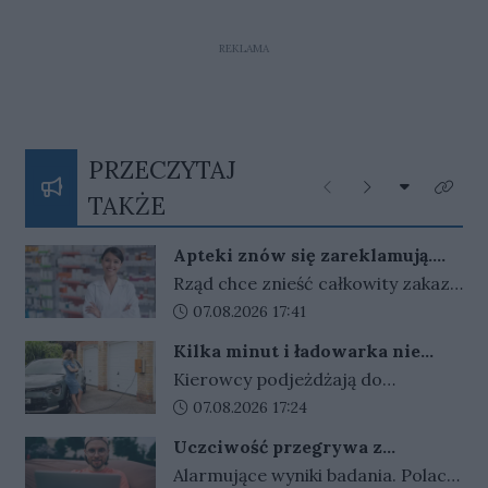
REKLAMA
PRZECZYTAJ
Rozwiń listę
Poprzednie
Następne
Kliknij
TAKŻE
Apteki znów się zareklamują.
Ale nie bez ograniczeń
Rząd chce znieść całkowity zakaz
reklamy aptek. Nadal jednak
Data dodania artykułu:
07.08.2026 17:41
zabronione będą m.in. programy
Kilka minut i ładowarka nie
lojalnościowe, presja zakupowa i
działa. Złodzieje znaleźli sposób
Kierowcy podjeżdżają do
udział dzieci.
na szybki zarobek kosztem
ładowarek i zamiast przewodów
Data dodania artykułu:
07.08.2026 17:24
kierowców
widzą tylko ich resztki. Kradzieże
Uczciwość przegrywa z
kabli stają się plagą, a straty
pieniędzmi. Tak tłumaczymy
Alarmujące wyniki badania. Polacy
operatorów sięgają dziesiątek
finansowe przekręty