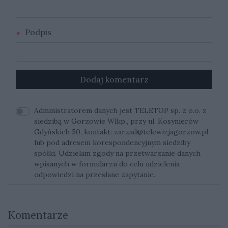
Podpis
Dodaj komentarz
Administratorem danych jest TELETOP sp. z o.o. z
siedzibą w Gorzowie Wlkp., przy ul. Kosynierów
Gdyńskich 50, kontakt:
zarzad@telewizjagorzow.pl
lub pod adresem korespondencyjnym siedziby
spółki. Udzielam zgody na przetwarzanie danych
wpisanych w formularzu do celu udzielenia
odpowiedzi na przesłane zapytanie.
Komentarze