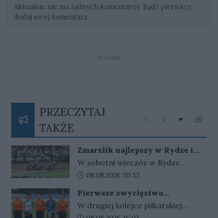
Aktualnie nie ma żadnych komentarzy. Bądź pierwszy,
dodaj swój komentarz.
REKLAMA
PRZECZYTAJ
Rozwiń listę
Poprzednie
Następne
Kliknij
TAKŻE
Zmarzlik najlepszy w Rydze i
ponownie ze złotym plastronem!
W sobotni wieczór w Rydze
odbyło się Grand Prix Łotwy. W
Data dodania artykułu:
08.08.2026 20:52
ósmej tegorocznej rundzie cyklu
Pierwsze zwycięstwo
zwycięski okazał się być Bartosz
gorzowskiej Warty
W drugiej kolejce piłkarskiej
Zmarzlik. Anders Thomsen był
Betclic III ligi gorzowskie kluby
Data dodania artykułu:
08.08.2026 16:03