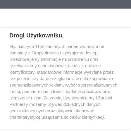
Ireneusz Maciej Zmora były
łącznie 55 tysięcy złotych
prezes Stali Gorzów, Jarosław
oszczędności.
REKLAMA
Miłkowski dziennikarz Gazety
Lubuskiej i portalu Gorzów Nasze
Miasto i Przemysław Ciućka
Drogi Użytkowniku,
dziennikarz Przeglądu
Sportowego.
My, naszych 1162 zaufanych partnerów oraz inne
REKLAMA
podmioty z Grupy 4media uzyskujemy dostęp i
przechowujemy informacje na urządzeniu oraz
przetwarzamy dane osobowe, takie jak unikalne
identyfikatory, standardowe informacje wysyłane przez
urządzenie czy dane przeglądania w celu zapewniania
spersonalizowanych reklam, wybór spersonalizowanych
treści, pomiar reklam i treści, badanie odbiorców oraz
ulepszanie usług. Za zgodą Użytkownika my i Zaufani
Partnerzy możemy używać dokładnych danych
geolokalizacyjnych oraz aktywnie skanować
charakterystykę urządzenia do celów identyfikacji.
Reklama
Kontakt
Informacja o Nadawcy
Ponieważ cenimy Twoją prywatność, prosimy o zgodę na
Polityka prywatności
Regulamin portalu
korzystanie z tych technologii poprzez kliknięcie