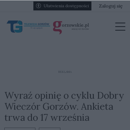
Przejdź do głównych treści
Przejdź do głównego menu
Zaloguj się
Ułatwienia dostępności
menu
Prz
REKLAMA
Wyraź opinię o cyklu Dobry
Wieczór Gorzów. Ankieta
trwa do 17 września