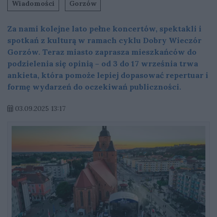
Wiadomości
Gorzów
Za nami kolejne lato pełne koncertów, spektakli i
spotkań z kulturą w ramach cyklu Dobry Wieczór
Gorzów. Teraz miasto zaprasza mieszkańców do
podzielenia się opinią – od 3 do 17 września trwa
ankieta, która pomoże lepiej dopasować repertuar i
formę wydarzeń do oczekiwań publiczności.
03.09.2025 13:17