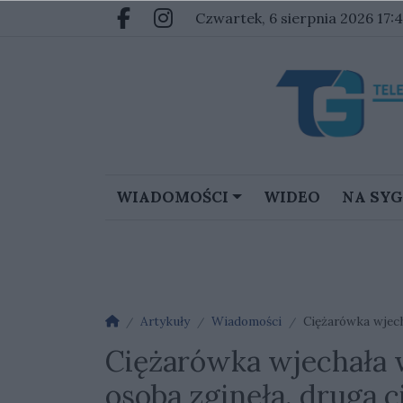
Przejdź do głównych treści
Przejdź do głównego menu
czwartek, 6 sierpnia 2026 17:
Facebook.com
Instagram.com
WIADOMOŚCI
WIDEO
NA SY
Strona główna
Artykuły
Wiadomości
Ciężarówka wjech
Ciężarówka wjechała 
osoba zginęła, druga c