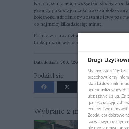
Na miejscu pracują wszystkie służby, a od 
granicy pozostaje częściowo zablokowany.
kolejności udrożniony zostanie lewy pas ru
co najmniej kilkadziesiąt minut.
Policja wprowadziła objazdy przez drogę k
funkcjonariuszy na najbliższych węzłach.
Drogi Użytkow
Data dodania:
30.07.2025 08:26
My, naszych 1160 zau
Podziel się
przechowujemy informa
standardowe informac
spersonalizowanych re
ulepszanie usług. Za
geolokalizacyjnych or
Wybrane z miesiąca
cenimy Twoją prywatno
Zgoda jest dobrowoln
się w lewym dolnym r
ale masz prawo sprzec