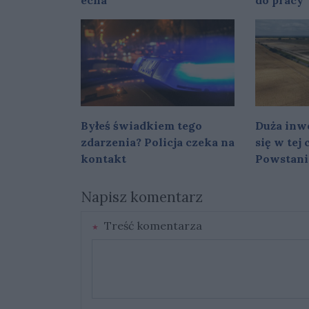
echa
do pracy
Byłeś świadkiem tego
Duża inwe
zdarzenia? Policja czeka na
się w tej
kontakt
Powstani
Napisz komentarz
Treść komentarza