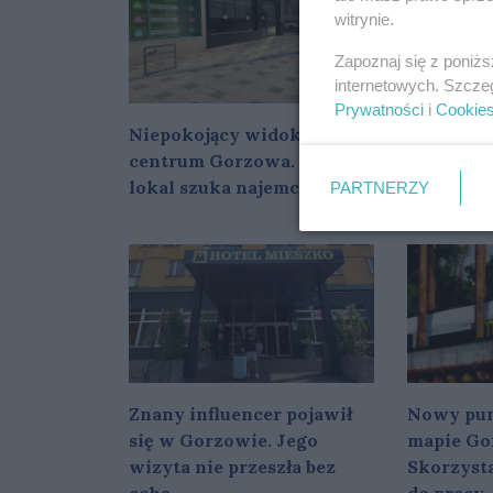
witrynie.
Zapoznaj się z poniż
internetowych. Szcze
Prywatności
i
Cookie
Niepokojący widok w
Na gastr
centrum Gorzowa. Kolejny
Gorzowa 
lokal szuka najemcy
nowe mie
PARTNERZY
Znany influencer pojawił
Nowy pun
się w Gorzowie. Jego
mapie Go
wizyta nie przeszła bez
Skorzysta