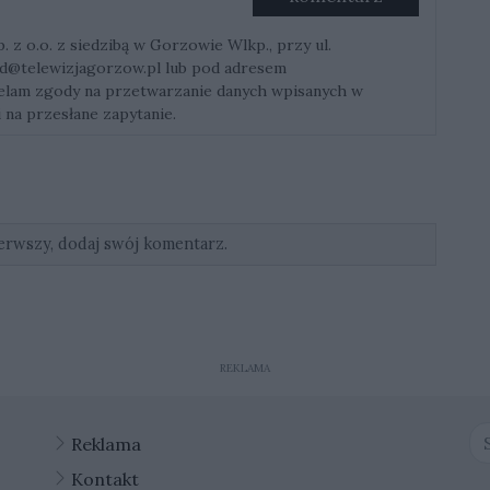
z o.o. z siedzibą w Gorzowie Wlkp., przy ul.
d@telewizjagorzow.pl
lub pod adresem
ielam zgody na przetwarzanie danych wpisanych w
 na przesłane zapytanie.
erwszy, dodaj swój komentarz.
REKLAMA
Reklama
Kontakt