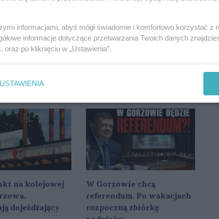
szymi informacjami, abyś mógł świadomie i komfortowo korzystać z
gółowe informacje dotyczące przetwarzania Twoich danych znajdzi
s
. oraz po kliknięciu w „Ustawienia”.
onomicznej mapie
Stal jest jedynym
pojawiło się
gorzowskim klubem,
jsce
któremu miasto
USTAWIENIA
ograniczyło finansowanie
kt na kolejowej
W Gorzowie chcą
rzowa.
referendum. Po wakacjach
ją dojeżdżający
rozpoczną zbiórkę