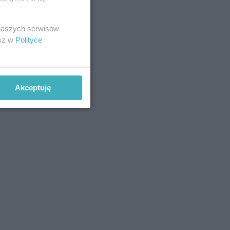
 naszych serwisów
esz w
Polityce
Akceptuję