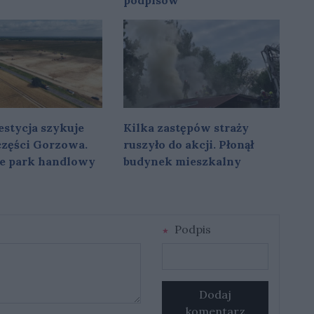
podpisów
stycja szykuje
Kilka zastępów straży
 części Gorzowa.
ruszyło do akcji. Płonął
e park handlowy
budynek mieszkalny
Podpis
Dodaj
komentarz