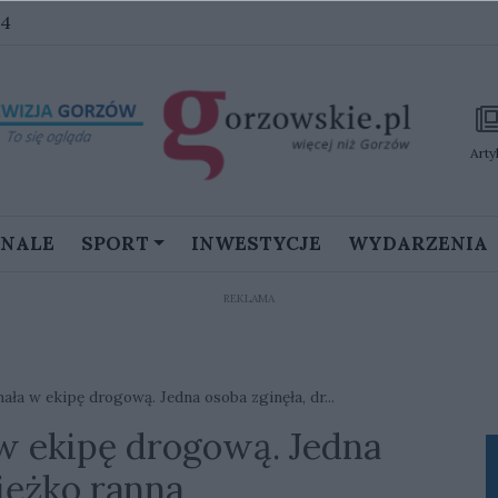
44
Arty
GNALE
SPORT
INWESTYCJE
WYDARZENIA
REKLAMA
ała w ekipę drogową. Jedna osoba zginęła, dr...
w ekipę drogową. Jedna
iężko ranna