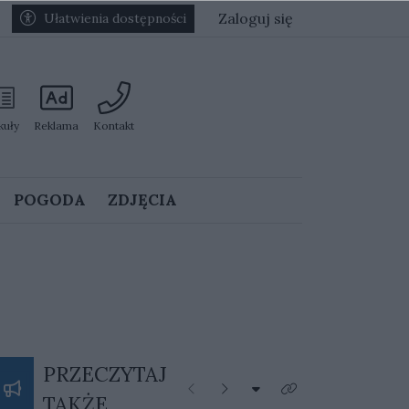
Zaloguj się
Ułatwienia dostępności
kuły
Reklama
Kontakt
POGODA
ZDJĘCIA
PRZECZYTAJ
Rozwiń listę kategorii
Poprzednie
Następne
Kliknij aby zobaczyć 
TAKŻE