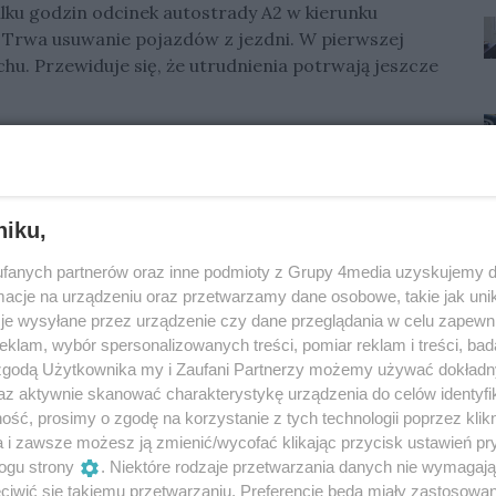
kilku godzin odcinek autostrady A2 w kierunku
 Trwa usuwanie pojazdów z jezdni. W pierwszej
chu. Przewiduje się, że utrudnienia potrwają jeszcze
rajową nr 92. Kierowcy kierowani są przez
niku,
fanych partnerów oraz inne podmioty z Grupy 4media uzyskujemy d
Oceń
cje na urządzeniu oraz przetwarzamy dane osobowe, takie jak unika
je wysyłane przez urządzenie czy dane przeglądania w celu zapewn
0
0
klam, wybór spersonalizowanych treści, pomiar reklam i treści, bad
 zgodą Użytkownika my i Zaufani Partnerzy możemy używać dokład
az aktywnie skanować charakterystykę urządzenia do celów identyfi
ść, prosimy o zgodę na korzystanie z tych technologii poprzez klikn
a i zawsze możesz ją zmienić/wycofać klikając przycisk ustawień pr
ogu strony
. Niektóre rodzaje przetwarzania danych nie wymagaj
iwić się takiemu przetwarzaniu. Preferencje będą miały zastosowania