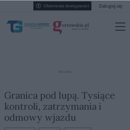
Przejdź do głównych treści
Przejdź do głównego menu
Zaloguj się
Ułatwienia dostępności
menu
Prz
REKLAMA
Granica pod lupą. Tysiące
kontroli, zatrzymania i
odmowy wjazdu