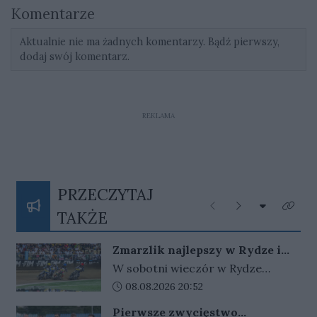
Komentarze
Aktualnie nie ma żadnych komentarzy. Bądź pierwszy,
dodaj swój komentarz.
REKLAMA
PRZECZYTAJ
Rozwiń listę
Poprzednie
Następne
Kliknij
TAKŻE
Zmarzlik najlepszy w Rydze i
ponownie ze złotym plastronem!
W sobotni wieczór w Rydze
odbyło się Grand Prix Łotwy. W
Data dodania artykułu:
08.08.2026 20:52
ósmej tegorocznej rundzie cyklu
Pierwsze zwycięstwo