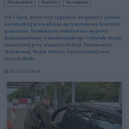
Wiadomości
Gorzów
Na sygnale
Od 7 lipca, przez trzy tygodnie, na granicy polsko-
niemieckiej prowadzone są tymczasowe kontrole
graniczne. Działania te realizowane są przez
funkcjonariuszy Nadodrzańskiego Oddziału Straży
Granicznej przy wsparciu Policji, Żandarmerii
Wojskowej, Wojsk Obrony Terytorialnej oraz
innych służb
29.07.2025 06:48