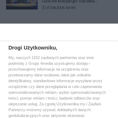
naprawdę znajduje się po drugiej
Gośćmi kolejnego odcinka
letni mieszkaniec Gorzowa zaufał
Jarosław Miłkowski
stronie telefonu.
programu Sport Info byli –
Data dodania artykułu:
07.08.2026 10:00
fałszywym doradcom i stracił
Ireneusz Maciej Zmora były
łącznie 55 tysięcy złotych
prezes Stali Gorzów, Jarosław
oszczędności.
REKLAMA
Miłkowski dziennikarz Gazety
Lubuskiej i portalu Gorzów Nasze
Miasto i Przemysław Ciućka
dziennikarz Przeglądu
Drogi Użytkowniku,
Sportowego.
REKLAMA
My, naszych 1162 zaufanych partnerów oraz inne
podmioty z Grupy 4media uzyskujemy dostęp i
przechowujemy informacje na urządzeniu oraz
przetwarzamy dane osobowe, takie jak unikalne
identyfikatory, standardowe informacje wysyłane przez
urządzenie czy dane przeglądania w celu zapewniania
spersonalizowanych reklam, wybór spersonalizowanych
treści, pomiar reklam i treści, badanie odbiorców oraz
ulepszanie usług. Za zgodą Użytkownika my i Zaufani
Partnerzy możemy używać dokładnych danych
geolokalizacyjnych oraz aktywnie skanować