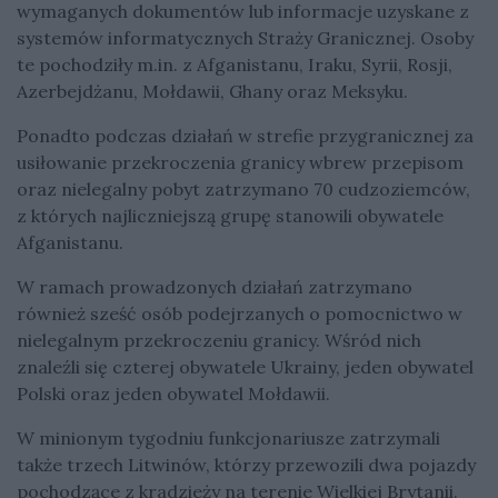
wymaganych dokumentów lub informacje uzyskane z
systemów informatycznych Straży Granicznej. Osoby
te pochodziły m.in. z Afganistanu, Iraku, Syrii, Rosji,
Azerbejdżanu, Mołdawii, Ghany oraz Meksyku.
Ponadto podczas działań w strefie przygranicznej za
usiłowanie przekroczenia granicy wbrew przepisom
oraz nielegalny pobyt zatrzymano 70 cudzoziemców,
z których najliczniejszą grupę stanowili obywatele
Afganistanu.
W ramach prowadzonych działań zatrzymano
również sześć osób podejrzanych o pomocnictwo w
nielegalnym przekroczeniu granicy. Wśród nich
znaleźli się czterej obywatele Ukrainy, jeden obywatel
Polski oraz jeden obywatel Mołdawii.
W minionym tygodniu funkcjonariusze zatrzymali
także trzech Litwinów, którzy przewozili dwa pojazdy
pochodzące z kradzieży na terenie Wielkiej Brytanii.