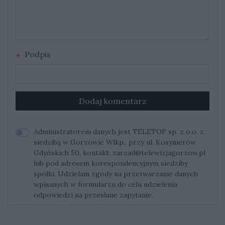
Podpis
Dodaj komentarz
Administratorem danych jest TELETOP sp. z o.o. z
siedzibą w Gorzowie Wlkp., przy ul. Kosynierów
Gdyńskich 50, kontakt:
zarzad@telewizjagorzow.pl
lub pod adresem korespondencyjnym siedziby
spółki. Udzielam zgody na przetwarzanie danych
wpisanych w formularzu do celu udzielenia
odpowiedzi na przesłane zapytanie.