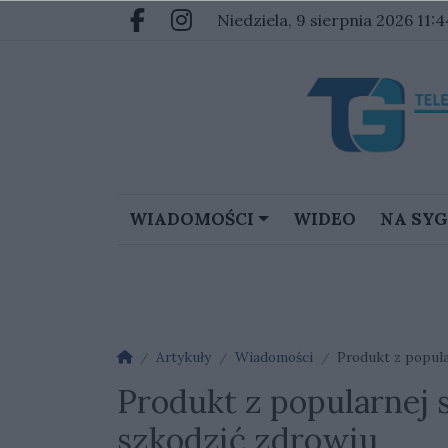
Przejdź do głównych treści
Przejdź do głównego menu
niedziela, 9 sierpnia 2026 11:4
Facebook.com
Instagram.com
WIADOMOŚCI
WIDEO
NA SY
Strona główna
Artykuły
Wiadomości
Produkt z popula
Produkt z popularnej 
szkodzić zdrowiu