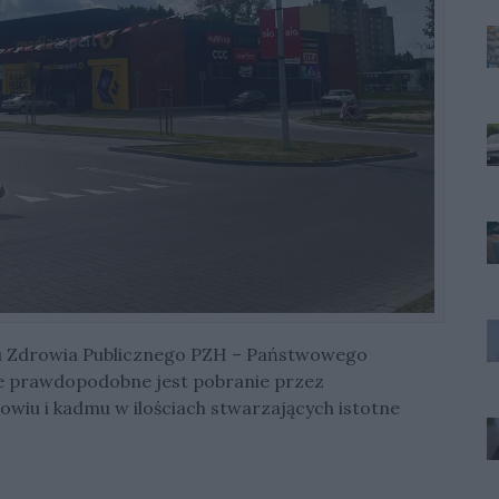
u Zdrowia Publicznego PZH – Państwowego
że prawdopodobne jest pobranie przez
wiu i kadmu w ilościach stwarzających istotne