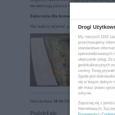
monitorują proces wycofania kwestionowa
Zalecenia dla konsumentów:
Nie należy używać produktów wskazanych w
Drogi Użytkow
My, naszych 1162 zau
przechowujemy informa
standardowe informac
spersonalizowanych re
ulepszanie usług. Za
geolokalizacyjnych or
cenimy Twoją prywatno
Zgoda jest dobrowoln
się w lewym dolnym r
ale masz prawo sprzec
witrynie.
Data dodania:
18.06.2025 12:03
Zapoznaj się z poniż
internetowych. Szcze
Podziel się
Prywatności
i
Cookie