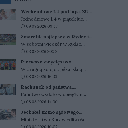
Weekendowe L4 pod lupą. ZUS
zapowiada więcej kontroli
Jednodniowe L4 w piątek lub
poniedziałek może wydłużyć
Data dodania artykułu:
09.08.2026 09:53
weekend. ZUS widzi wzrost
Zmarzlik najlepszy w Rydze i
takich zwolnień i zapowiada, że
ponownie ze złotym
W sobotni wieczór w Rydze
dzięki nowym przepisom łatwiej
plastronem!
odbyło się Grand Prix Łotwy. W
Data dodania artykułu:
08.08.2026 20:52
sprawdzi ich zasadność.
ósmej tegorocznej rundzie
Pierwsze zwycięstwo
cyklu zwycięski okazał się być
gorzowskiej Warty
W drugiej kolejce piłkarskiej
Bartosz Zmarzlik. Anders
Betclic III ligi gorzowskie kluby
Data dodania artykułu:
08.08.2026 16:03
Thomsen był tylko statystom w
zamieniły się rolami. Warta
łotewskim turnieju.
Rachunek od państwa.
wygrała w Gorzowie z Cariną
Wydajemy więcej, niż
Państwo wydało w ubiegłym
Gubin 2:1, a takim samym
zarabiamy. Kwota rośnie z
roku niemal 2 biliony złotych. To
Data dodania artykułu:
08.08.2026 14:00
roku na rok
wynikiem Stilon przegrał w
aż 53 222 zł na każdego
Katowicach ze Spartą.
Jechałeś mimo sądowego
mieszkańca Polski. Najwięcej
zakazu? Koniec z wyrokami w
Ministerstwo Sprawiedliwości
pochłonęły emerytury, zdrowie i
zawieszeniu. Rząd zaostrza
szykuje ostre zmiany dla
Data dodania artykułu:
08.08.2026 10:07