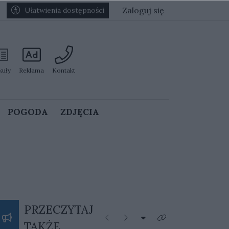
Zaloguj się
Ułatwienia dostępności
kuły
Reklama
Kontakt
POGODA
ZDJĘCIA
PRZECZYTAJ
Rozwiń listę kategorii
Poprzednie
Następne
Kliknij aby zobaczyć 
TAKŻE