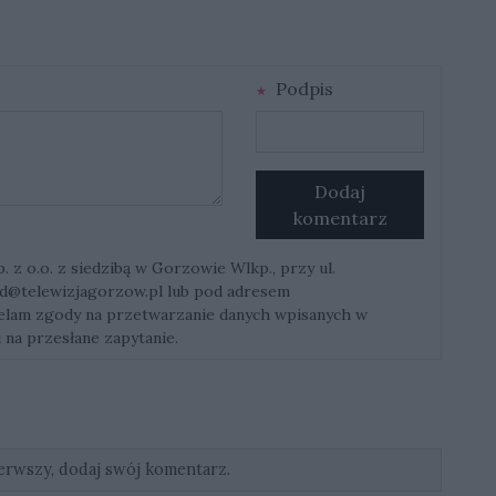
Podpis
Dodaj
komentarz
z o.o. z siedzibą w Gorzowie Wlkp., przy ul.
d@telewizjagorzow.pl
lub pod adresem
ielam zgody na przetwarzanie danych wpisanych w
 na przesłane zapytanie.
erwszy, dodaj swój komentarz.