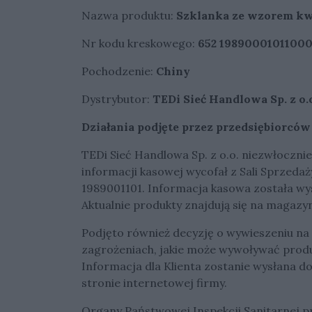
Nazwa produktu:
Szklanka ze wzorem kw
Nr kodu kreskowego:
652 1989000101100
Pochodzenie:
Chiny
Dystrybutor:
TEDi Sieć Handlowa Sp. z o.o
Działania podjęte przez przedsiębiorców
TEDi Sieć Handlowa Sp. z o.o. niezwłoczn
informacji kasowej wycofał z Sali Sprzedaż
1989001101. Informacja kasowa została wy
Aktualnie produkty znajdują się na magazyn
Podjęto również decyzję o wywieszeniu na t
zagrożeniach, jakie może wywoływać produ
Informacja dla Klienta zostanie wysłana d
stronie internetowej firmy.
Organy Państwowej Inspekcji Sanitarnej p