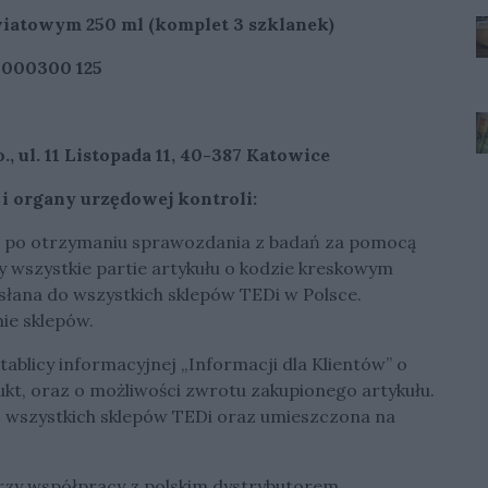
iatowym 250 ml (komplet 3 szklanek)
0000300 125
., ul. 11 Listopada 11, 40-387 Katowice
 i organy urzędowej kontroli:
ie po otrzymaniu sprawozdania z badań za pomocą
y wszystkie partie artykułu o kodzie kreskowym
słana do wszystkich sklepów TEDi w Polsce.
ie sklepów.
ablicy informacyjnej „Informacji dla Klientów” o
kt, oraz o możliwości zwrotu zakupionego artykułu.
o wszystkich sklepów TEDi oraz umieszczona na
rzy współpracy z polskim dystrybutorem,