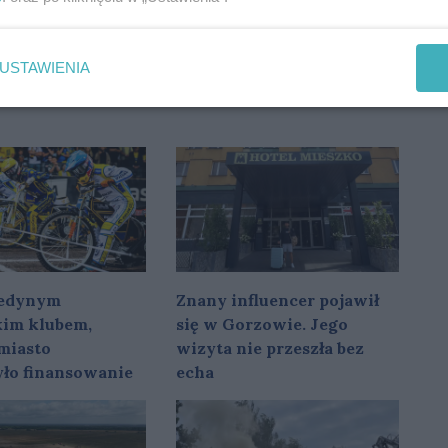
0
0
USTAWIENIA
 jedynym
Znany influencer pojawił
im klubem,
się w Gorzowie. Jego
miasto
wizyta nie przeszła bez
yło finansowanie
echa