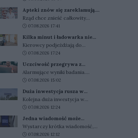
przepisy dla kierowców
bezpieczeństwo.
kierowców. Za złamanie
Apteki znów się zareklamują.
sądowego zakazu prowadzenia
Ale nie bez ograniczeń
Rząd chce znieść całkowity
auta i recydywę po alkoholu ma
zakaz reklamy aptek. Nadal
Data dodania artykułu:
07.08.2026 17:41
grozić bezwzględne więzienie.
jednak zabronione będą m.in.
Kilka minut i ładowarka nie
programy lojalnościowe, presja
działa. Złodzieje znaleźli
Kierowcy podjeżdżają do
zakupowa i udział dzieci.
sposób na szybki zarobek
ładowarek i zamiast przewodów
Data dodania artykułu:
07.08.2026 17:24
kosztem kierowców
widzą tylko ich resztki.
Uczciwość przegrywa z
Kradzieże kabli stają się plagą, a
pieniędzmi. Tak tłumaczymy
Alarmujące wyniki badania.
straty operatorów sięgają
finansowe przekręty
Polacy coraz częściej
Data dodania artykułu:
07.08.2026 15:02
dziesiątek tysięcy złotych.
przymykają oko na finansowe
Duża inwestycja rusza w
przekręty. Młodzi i zadłużeni
Gorzowie. Umowa podpisana,
Kolejna duża inwestycja w
najłatwiej usprawiedliwiają
czas na prace
Gorzowie jest coraz bliżej
Data dodania artykułu:
07.08.2026 12:24
nieuczciwe zachowania.
rozpoczęcia. Przetarg został
Jedna wiadomość może
rozstrzygnięty, umowy z
kosztować tysiące złotych.
Wystarczy krótka wiadomość,
wykonawcą są już podpisane, a
Oszuści wykorzystują
kilka zdań napisanych w
Data dodania artykułu:
07.08.2026 12:12
wakacyjne wyjazdy
teraz trwają przygotowania do