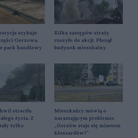
stycja szykuje
Kilka zastępów straży
 części Gorzowa.
ruszyło do akcji. Płonął
e park handlowy
budynek mieszkalny
hwil straciła
Mieszkańcy mówią o
ałego życia. Z
narastającym problemie.
ały tylko
„Gorzów staje się miastem
kloszardów?”