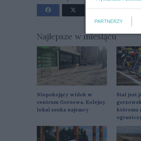
PARTNERZY
Najlepsze w miesiącu
Niepokojący widok w
Stal jest
centrum Gorzowa. Kolejny
gorzowsk
lokal szuka najemcy
któremu 
ogranicz