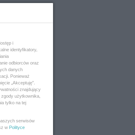
ostęp i
lne identyfikatory,
iania
anie odbiorców oraz
nych danych
kacji. Ponieważ
ięcie „Akceptuję”.
ywatności znajdujący
ą zgody użytkownika,
 tylko na tej
 naszych serwisów
esz w
Polityce