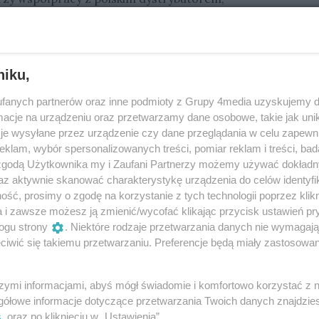
nego produktu.
 komunikacie do kontaktu z żywnością.
niku,
fanych partnerów oraz inne podmioty z Grupy 4media uzyskujemy d
cje na urządzeniu oraz przetwarzamy dane osobowe, takie jak unika
je wysyłane przez urządzenie czy dane przeglądania w celu zapewn
klam, wybór spersonalizowanych treści, pomiar reklam i treści, bad
 zgodą Użytkownika my i Zaufani Partnerzy możemy używać dokład
az aktywnie skanować charakterystykę urządzenia do celów identyfi
ść, prosimy o zgodę na korzystanie z tych technologii poprzez klikn
a i zawsze możesz ją zmienić/wycofać klikając przycisk ustawień pr
ogu strony
. Niektóre rodzaje przetwarzania danych nie wymagaj
iwić się takiemu przetwarzaniu. Preferencje będą miały zastosowania
szymi informacjami, abyś mógł świadomie i komfortowo korzystać z
gółowe informacje dotyczące przetwarzania Twoich danych znajdzi
Oceń
s
. oraz po kliknięciu w „Ustawienia”.