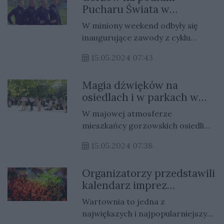
Pucharu Świata w
kajakarstwie!
W miniony weekend odbyły się
inaugurujące zawody z cyklu
Pucharu Świata w kajakarstwie. W
15.05.2024 07:43
węgierskim Szeged startowali
reprezentanci gorzowskich
Magia dźwięków na
klubów kajakarskich.
osiedlach i w parkach w
Gorzowie
W majowej atmosferze
mieszkańcy gorzowskich osiedli
będą mieli okazję posłuchać
15.05.2024 07:38
muzyki na żywo podczas tzw.
„Miejskiego grania”. To już piąta
Organizatorzy przedstawili
edycja tego wyjątkowego
kalendarz imprez
happeningu, podczas którego
Wartowni
filharmonicy wystąpią z
Wartownia to jedna z
niecodziennym repertuarem.
największych i najpopularniejszych