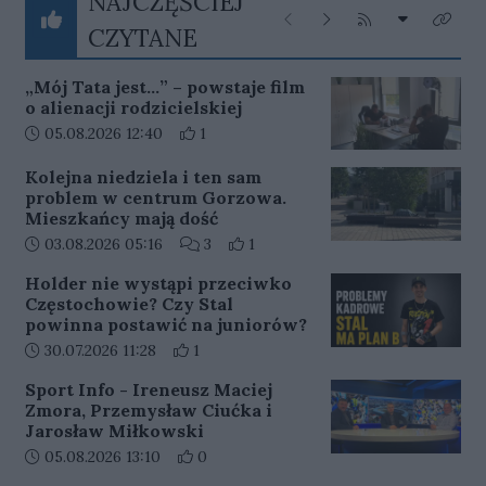
NAJCZĘŚCIEJ
Rozwiń listę
Poprzednie
Następne
Kliknij aby przejś
Kliknij
CZYTANE
„Mój Tata jest…” – powstaje film
o alienacji rodzicielskiej
Data dodania artykułu:
Liczba pozytywnych reakcji użytkowników 
05.08.2026 12:40
1
Kolejna niedziela i ten sam
problem w centrum Gorzowa.
Mieszkańcy mają dość
Data dodania artykułu:
Liczba komentarzy artykułu:
Liczba pozytywnych reakcji użytko
03.08.2026 05:16
3
1
Holder nie wystąpi przeciwko
Częstochowie? Czy Stal
powinna postawić na juniorów?
Data dodania artykułu:
Liczba pozytywnych reakcji użytkowników 
30.07.2026 11:28
1
Sport Info - Ireneusz Maciej
Zmora, Przemysław Ciućka i
Jarosław Miłkowski
Data dodania artykułu:
Liczba pozytywnych reakcji użytkowników 
05.08.2026 13:10
0