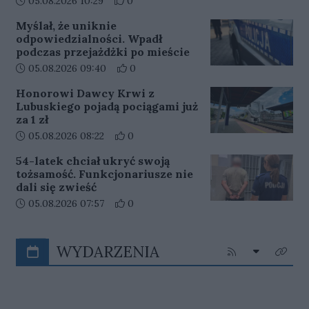
05.08.2026 10:29
0
Myślał, że uniknie
odpowiedzialności. Wpadł
podczas przejażdżki po mieście
Data dodania artykułu:
Liczba pozytywnych reakcji użytkowników
05.08.2026 09:40
0
Honorowi Dawcy Krwi z
Lubuskiego pojadą pociągami już
za 1 zł
Data dodania artykułu:
Liczba pozytywnych reakcji użytkowników
05.08.2026 08:22
0
54-latek chciał ukryć swoją
tożsamość. Funkcjonariusze nie
dali się zwieść
Data dodania artykułu:
Liczba pozytywnych reakcji użytkowników
05.08.2026 07:57
0
WYDARZENIA
Rozwiń listę
Kliknij aby przejś
Kliknij