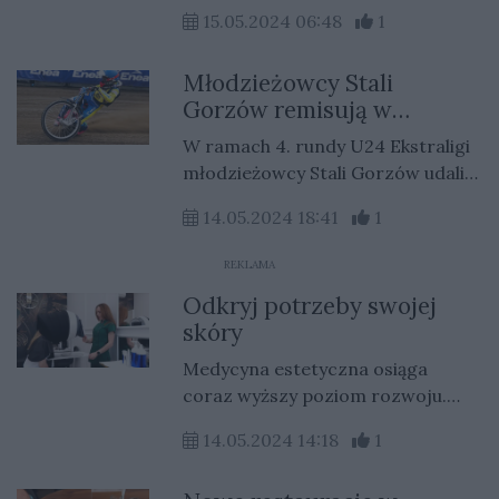
imprez odbywających się w
15.05.2024 06:48
1
Gorzowie. Wydarzenie cieszy się
sporo popularnością wśród
Młodzieżowcy Stali
mieszkańców i nie tylko.
Gorzów remisują w
Lublinie
W ramach 4. rundy U24 Ekstraligi
młodzieżowcy Stali Gorzów udali
się do Lublina, żeby powalczyć o
14.05.2024 18:41
1
kolejne ligowe punkty.
REKLAMA
Odkryj potrzeby swojej
skóry
Medycyna estetyczna osiąga
coraz wyższy poziom rozwoju.
Pojawiają się nowe urządzenia
14.05.2024 14:18
1
pozwalające na kompleksową
analizę i diagnozę np. stanu skóry.