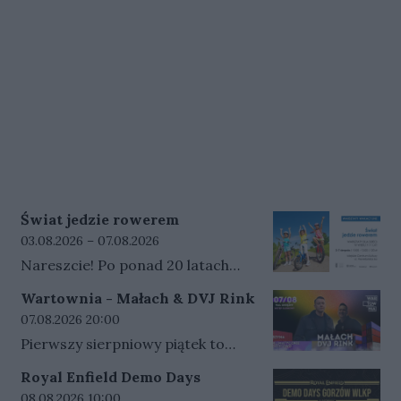
Świat jedzie rowerem
Data rozpoczęcia wydarzenia:
Data zakończenia wydarzenia:
03.08.2026 –
07.08.2026
Nareszcie! Po ponad 20 latach
nasze miasto ponownie będzie
Wartownia - Małach & DVJ Rink
częścią Tour de Pologne. Mamy
Data rozpoczęcia wydarzenia:
07.08.2026 20:00
zaszczyt być miastem startowym
Pierwszy sierpniowy piątek to
jednego z etapów tego
mocne hip-hopowe uderzenie na
prestiżowego,
Royal Enfield Demo Days
Wartowni - wystąpią MAŁACH i
międzynarodowego wyścigu.Z tej
Data rozpoczęcia wydarzenia:
08.08.2026 10:00