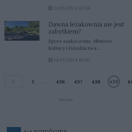
warta blisko 6 tysięcy złotych.
14.05.2024 10:58
Dawna leżakownia nie jest
zabytkiem?
Spore zaskoczenie. Minister
Kultury i Dziedzictwa
Narodowego uchylił decyzję o
14.05.2024 10:10
wpisie do rejestru zabytków.
1
...
436
437
438
439
4
REKLAMA