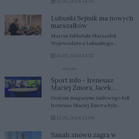
15.05.2024 14:01
radnych na rzecz podniesienia
świadomości obywatelskiej
Lubuski Sejmik ma nowych
mieszkańców. Będzie w tym
marszałków
zakresie mocno współpracował z
seniorami i młodzieżą. Zapowiada
Marcin Jabłoński Marszałek
także powołanie młodzieżowego
Województwa Lubuskiego
asystenta przewodniczącego.
ponownie został wybrany
15.05.2024 13:53
marszałkiem województwa
lubuskiego. Jego kandydaturę
REKLAMA
poparło 19 radnych. Wybrano też
Sport info - Ireneusz
wicemarszałków: Sebastian
Maciej Zmora, Jacek
Ciemnoczołowski i Grzegorz
Dreczka i Jarosław
Potęga dla Lubuskiego.
Gośćmi magazynu żużlowego byli
Miłkowski
Ireneusz Maciej Zmora były
prezes Stali Gorzów, Jacek
15.05.2024 13:08
Dreczka redaktor TVP3 Gorzów
oraz Jarosław Miłkowski
Sanah znowu zagra w
dziennikarz Gazety Lubuskiej i