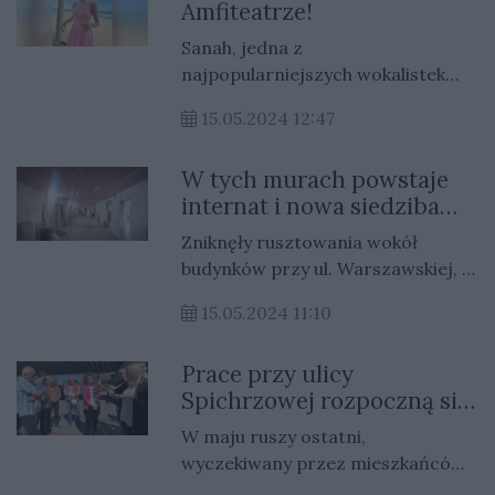
Amfiteatrze!
portalu Gorzów Nasze Miasto.
Sanah, jedna z
najpopularniejszych wokalistek
młodego pokolenia, wystąpi w
15.05.2024 12:47
Gorzowie.
W tych murach powstaje
internat i nowa siedziba
Poradni Psychologiczno-
Zniknęły rusztowania wokół
Pedagogicznej
budynków przy ul. Warszawskiej, w
których powstają - nowy internat
15.05.2024 11:10
dla uczniów Centrum Edukacji
Zawodowej i Biznesu oraz
Prace przy ulicy
pomieszczenia przyszłej Poradni
Spichrzowej rozpoczną się
Psychologiczno-Pedagogicznej.
za kilka dni
W maju ruszy ostatni,
wyczekiwany przez mieszkańców
Gorzowa, etap przebudowy ulicy