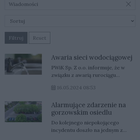
Wiadomości
Filtruj
Reset
Awaria sieci wodociągowej
PWiK Sp. Z o.o. informuje, że w
związku z awarią rurociągu
wodociągowego w miejscowości
16.05.2024 08:53
Kłodawa w dniu 16.05.2024 r. od
godz. 08:30 nastąpiła przerwa w
Alarmujące zdarzenie na
dostawie wody do budynków przy
gorzowskim osiedlu
ulicach: - Wojcieszycka, -
Pogodna, - Serdeczna, - Radosna.
Do kolejnego niepokojącego
Przewidywany czas usunięcia
incydentu doszło na jednym z
awarii - godz. 12:00. Beczkowóz z
gorzowskich osiedli.