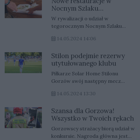
Nowe restauracje w
Nocnym Szlaku
Kulinarnym! Gorzów kusi
W rywalizacji o udział w
smakami!
tegorocznym Nocnym Szlaku
Kulinarnym stanęły gruszka i
14.05.2024 14:06
pietruszka, a ostatecznie wygrała
gruszka. W tym roku aż 48 lokali z
Stilon podejmie rezerwy
Gorzowa zgłosiło się do udziału w
utytułowanego klubu
wydarzeniu, to o 11 więcej niż w
poprzednim roku. Wśród
Piłkarze Solar Home Stilonu
uczestników znalazło się kilka
Gorzów swój następny mecz
zupełnie nowych miejsc na
rozegrają już w środę. Niebiesko-
gorzowskim rynku. Tegoroczna
14.05.2024 13:30
biali zagrają przed własną
edycja Nocnego Szlaku
publicznością z drugim zespołem
Kulinarnego zaplanowana jest na
Szansa dla Gorzowa!
Górnika Zabrze.
weekend 30-31 sierpnia.
Wszystko w Twoich rękach
Gorzowscy strażacy biorą udział w
konkursie. Nagroda główna jest