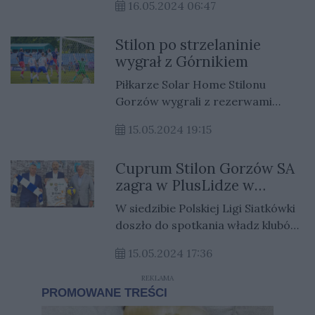
wodą zostanie podstawiony. PWiK
16.05.2024 06:47
przeprasza odbiorców za
niedogodności.
Stilon po strzelaninie
wygrał z Górnikiem
Piłkarze Solar Home Stilonu
Gorzów wygrali z rezerwami
Górnika Zabrze 4:2 (2:2).
15.05.2024 19:15
Zwycięstwo to dało niebiesko-
białym piątą pozycję w ligowej
Cuprum Stilon Gorzów SA
tabeli.
zagra w PlusLidze w
sezonie 2024/2025
W siedzibie Polskiej Ligi Siatkówki
doszło do spotkania władz klubów
z Lubina i Gorzowa
15.05.2024 17:36
Wielkopolskiego z szefami
zawodowej ligi.
REKLAMA