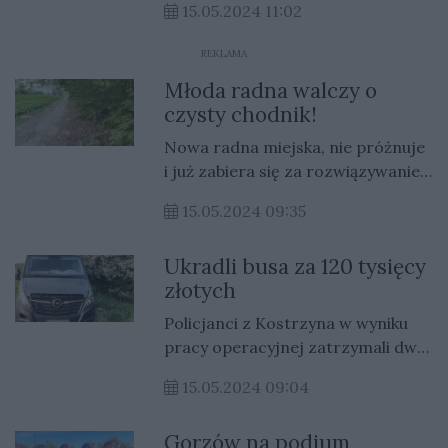
15.05.2024 11:02
Spichrzowej.
REKLAMA
Młoda radna walczy o
czysty chodnik!
Nowa radna miejska, nie próżnuje
i już zabiera się za rozwiązywanie
problemów mieszkańców
15.05.2024 09:35
Gorzowa.
Ukradli busa za 120 tysięcy
złotych
Policjanci z Kostrzyna w wyniku
pracy operacyjnej zatrzymali dwie
osoby, które usłyszały zarzut
15.05.2024 09:04
kradzieży pojazdu.
Gorzów na podium