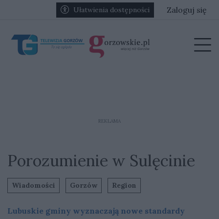
Przejdź do głównych treści
Przejdź do głównego menu
Zaloguj się
Ułatwienia dostępności
menu
Prz
REKLAMA
Porozumienie w Sulęcinie
Wiadomości
Gorzów
Region
Lubuskie gminy wyznaczają nowe standardy