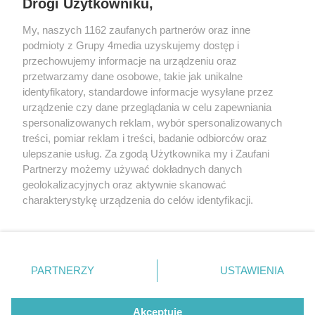
Drogi Użytkowniku,
przedmioty te nie miały dużej
REKLAMA
My, naszych 1162 zaufanych partnerów oraz inne
wartości materialnej, ale niosły ze
podmioty z Grupy 4media uzyskujemy dostęp i
sobą szczególne znaczenie i
przechowujemy informacje na urządzeniu oraz
wspomnienia.
przetwarzamy dane osobowe, takie jak unikalne
identyfikatory, standardowe informacje wysyłane przez
urządzenie czy dane przeglądania w celu zapewniania
spersonalizowanych reklam, wybór spersonalizowanych
treści, pomiar reklam i treści, badanie odbiorców oraz
ulepszanie usług. Za zgodą Użytkownika my i Zaufani
Partnerzy możemy używać dokładnych danych
geolokalizacyjnych oraz aktywnie skanować
charakterystykę urządzenia do celów identyfikacji.
Reklama
Kontakt
Informacja o Nadawcy
Ponieważ cenimy Twoją prywatność, prosimy o zgodę na
Polityka prywatności
Regulamin portalu
korzystanie z tych technologii poprzez kliknięcie
„Akceptuję”. Zgoda jest dobrowolna i zawsze możesz ją
zmienić/wycofać klikając przycisk ustawień prywatności
PARTNERZY
USTAWIENIA
Szukaj
znajdujący się w lewym dolnym rogu strony
. Niektóre
rodzaje przetwarzania danych nie wymagają zgody
użytkownika, ale masz prawo sprzeciwić się takiemu
Akceptuję