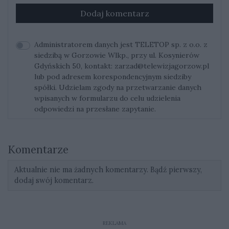
Dodaj komentarz
Administratorem danych jest TELETOP sp. z o.o. z
siedzibą w Gorzowie Wlkp., przy ul. Kosynierów
Gdyńskich 50, kontakt:
zarzad@telewizjagorzow.pl
lub pod adresem korespondencyjnym siedziby
spółki. Udzielam zgody na przetwarzanie danych
wpisanych w formularzu do celu udzielenia
odpowiedzi na przesłane zapytanie.
Komentarze
Aktualnie nie ma żadnych komentarzy. Bądź pierwszy,
dodaj swój komentarz.
REKLAMA