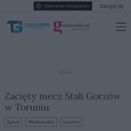
Przejdź do głównych treści
Przejdź do głównego menu
Zaloguj się
Ułatwienia dostępności
menu
Prz
REKLAMA
Zacięty mecz Stali Gorzów
w Toruniu
Sport
Wiadomości
Gorzów