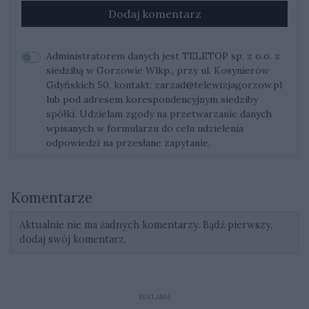
Dodaj komentarz
Administratorem danych jest TELETOP sp. z o.o. z
siedzibą w Gorzowie Wlkp., przy ul. Kosynierów
Gdyńskich 50, kontakt:
zarzad@telewizjagorzow.pl
lub pod adresem korespondencyjnym siedziby
spółki. Udzielam zgody na przetwarzanie danych
wpisanych w formularzu do celu udzielenia
odpowiedzi na przesłane zapytanie.
Komentarze
Aktualnie nie ma żadnych komentarzy. Bądź pierwszy,
dodaj swój komentarz.
REKLAMA