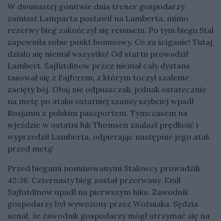
W dwunastej gonitwie dnia trener gospodarzy
zamiast Lamparta postawił na Lamberta, mimo
rezerwy bieg zakończył się remisem. Po tym biegu Stal
zapewniła sobie punkt bonusowy. Co za ściganie! Tutaj
działo się niemal wszystko! Od startu prowadził
Lambert. Sajfutdinow przez niemal cały dystans
tasował się z Fajferem, z którym toczył szalenie
zacięty bój. Obaj nie odpuszczali, jednak ostatecznie
na metę po ataku ostatniej szansy szybciej wpadł
Rosjanin z polskim paszportem. Tymczasem na
wjeździe w ostatni łuk Thomsen znalazł prędkość i
wyprzedził Lamberta, odpierając następnie jego atak
przed metą!
Przed biegami nominowanymi Stalowcy prowadzili
42:36. Czternasty bieg został przerwany. Emil
Sajfutdinow upadł na pierwszym łuku. Zawodnik
gospodarzy był wywożony przez Woźniaka. Sędzia
uznał, że zawodnik gospodarzy mógł utrzymać się na