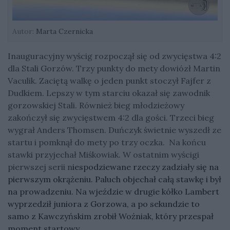
Autor:
Marta Czernicka
Inauguracyjny wyścig rozpoczął się od zwycięstwa 4:2
dla Stali Gorzów. Trzy punkty do mety dowiózł Martin
Vaculik. Zaciętą walkę o jeden punkt stoczył Fajfer z
Dudkiem. Lepszy w tym starciu okazał się zawodnik
gorzowskiej Stali. Również bieg młodzieżowy
zakończył się zwycięstwem 4:2 dla gości. Trzeci bieg
wygrał Anders Thomsen. Duńczyk świetnie wyszedł ze
startu i pomknął do mety po trzy oczka. Na końcu
stawki przyjechał Miśkowiak. W ostatnim wyścigi
pierwszej serii n
iespodziewane rzeczy zadziały się na
pierwszym okrążeniu. Paluch objechał całą stawkę i był
na prowadzeniu. Na wjeździe w drugie kółko Lambert
wyprzedził juniora z Gorzowa, a po sekundzie to
samo z Kawczyńskim zrobił Woźniak, który przespał
moment startowy.