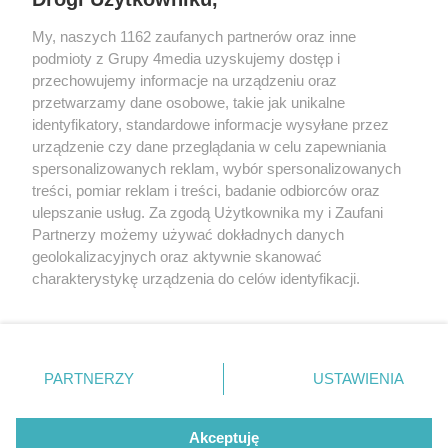
REKLAMA
My, naszych 1162 zaufanych partnerów oraz inne
podmioty z Grupy 4media uzyskujemy dostęp i
przechowujemy informacje na urządzeniu oraz
przetwarzamy dane osobowe, takie jak unikalne
identyfikatory, standardowe informacje wysyłane przez
urządzenie czy dane przeglądania w celu zapewniania
spersonalizowanych reklam, wybór spersonalizowanych
treści, pomiar reklam i treści, badanie odbiorców oraz
ulepszanie usług. Za zgodą Użytkownika my i Zaufani
Partnerzy możemy używać dokładnych danych
geolokalizacyjnych oraz aktywnie skanować
charakterystykę urządzenia do celów identyfikacji.
Reklama
Kontakt
Informacja o Nadawcy
Ponieważ cenimy Twoją prywatność, prosimy o zgodę na
Polityka prywatności
Regulamin portalu
korzystanie z tych technologii poprzez kliknięcie
„Akceptuję”. Zgoda jest dobrowolna i zawsze możesz ją
zmienić/wycofać klikając przycisk ustawień prywatności
PARTNERZY
USTAWIENIA
Szukaj
znajdujący się w lewym dolnym rogu strony
. Niektóre
rodzaje przetwarzania danych nie wymagają zgody
użytkownika, ale masz prawo sprzeciwić się takiemu
Akceptuję