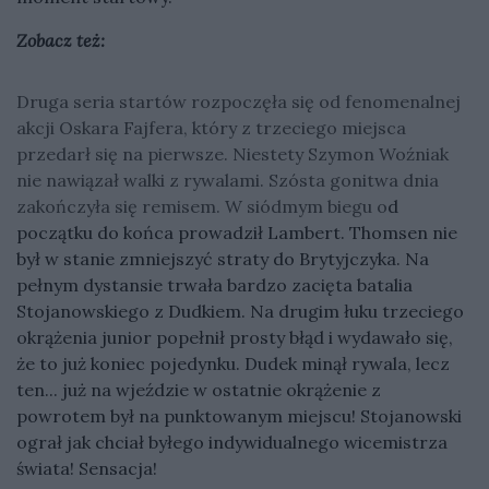
Zobacz też:
Druga seria startów rozpoczęła się od fenomenalnej
akcji Oskara Fajfera, który z trzeciego miejsca
przedarł się na pierwsze. Niestety Szymon Woźniak
nie nawiązał walki z rywalami. Szósta gonitwa dnia
zakończyła się remisem. W siódmym biegu o
d
początku do końca prowadził Lambert. Thomsen nie
był w stanie zmniejszyć straty do Brytyjczyka. Na
pełnym dystansie trwała bardzo zacięta batalia
Stojanowskiego z Dudkiem. Na drugim łuku trzeciego
okrążenia junior popełnił prosty błąd i wydawało się,
że to już koniec pojedynku. Dudek minął rywala, lecz
ten... już na wjeździe w ostatnie okrążenie z
powrotem był na punktowanym miejscu! Stojanowski
ograł jak chciał byłego indywidualnego wicemistrza
świata! Sensacja!