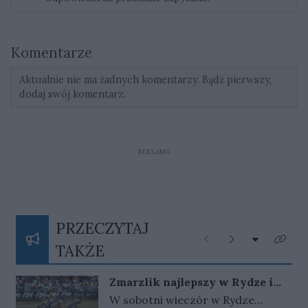
Komentarze
Aktualnie nie ma żadnych komentarzy. Bądź pierwszy,
dodaj swój komentarz.
REKLAMA
PRZECZYTAJ
Rozwiń listę
Poprzednie
Następne
Kliknij
TAKŻE
Zmarzlik najlepszy w Rydze i
ponownie ze złotym plastronem!
W sobotni wieczór w Rydze