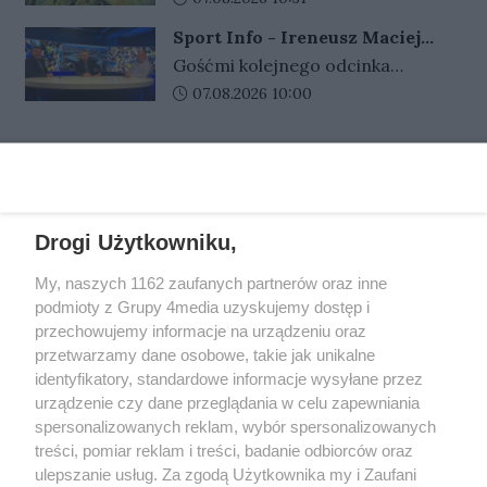
ramach 12. rundy PGE Ekstraligi.
pośpiech, emocje i brak czasu na
kolejne wpłaty, obietnice dużych
Kluby przedstawiły już awizowane
Sport Info - Ireneusz Maciej
dokładne sprawdzenie, kto
pieniędzy i coraz nowe opłaty. 80-
składy na niedzielny pojedynek.
Zmora, Przemysław Ciućka i
naprawdę znajduje się po drugiej
Gośćmi kolejnego odcinka
letni mieszkaniec Gorzowa zaufał
Jarosław Miłkowski
stronie telefonu.
programu Sport Info byli –
Data dodania artykułu:
07.08.2026 10:00
fałszywym doradcom i stracił
Ireneusz Maciej Zmora były
łącznie 55 tysięcy złotych
prezes Stali Gorzów, Jarosław
oszczędności.
REKLAMA
Miłkowski dziennikarz Gazety
Lubuskiej i portalu Gorzów Nasze
Miasto i Przemysław Ciućka
Drogi Użytkowniku,
dziennikarz Przeglądu
Sportowego.
My, naszych 1162 zaufanych partnerów oraz inne
REKLAMA
podmioty z Grupy 4media uzyskujemy dostęp i
przechowujemy informacje na urządzeniu oraz
przetwarzamy dane osobowe, takie jak unikalne
identyfikatory, standardowe informacje wysyłane przez
urządzenie czy dane przeglądania w celu zapewniania
spersonalizowanych reklam, wybór spersonalizowanych
treści, pomiar reklam i treści, badanie odbiorców oraz
ulepszanie usług. Za zgodą Użytkownika my i Zaufani