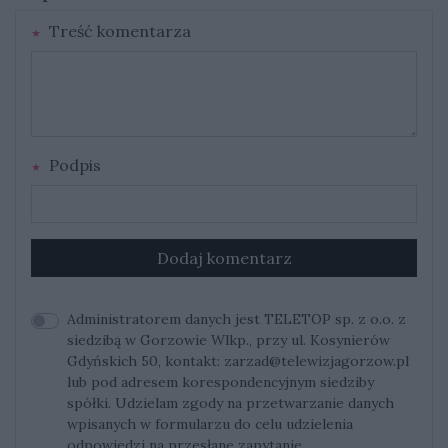
Treść komentarza
Podpis
Dodaj komentarz
Administratorem danych jest TELETOP sp. z o.o. z
siedzibą w Gorzowie Wlkp., przy ul. Kosynierów
Gdyńskich 50, kontakt:
zarzad@telewizjagorzow.pl
lub pod adresem korespondencyjnym siedziby
spółki. Udzielam zgody na przetwarzanie danych
wpisanych w formularzu do celu udzielenia
odpowiedzi na przesłane zapytanie.