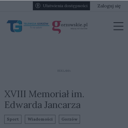
Przejdź do głównych treści
Przejdź do głównego menu
Zaloguj się
Ułatwienia dostępności
menu
Prz
REKLAMA
XVIII Memoriał im.
Edwarda Jancarza
Sport
Wiadomości
Gorzów