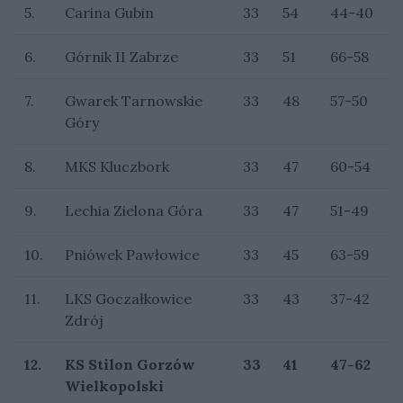
5.
Carina Gubin
33
54
44-40
6.
Górnik II Zabrze
33
51
66-58
7.
Gwarek Tarnowskie
33
48
57-50
Góry
8.
MKS Kluczbork
33
47
60-54
9.
Lechia Zielona Góra
33
47
51-49
10.
Pniówek Pawłowice
33
45
63-59
11.
LKS Goczałkowice
33
43
37-42
Zdrój
12.
KS Stilon Gorzów
33
41
47-62
Wielkopolski