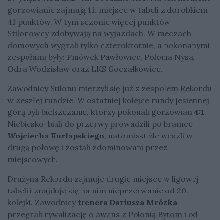
gorzowianie zajmują 11. miejsce w tabeli z dorobkiem
41 punktów. W tym sezonie więcej punktów
Stilonowcy zdobywają na wyjazdach. W meczach
domowych wygrali tylko czterokrotnie, a pokonanymi
zespołami były: Pniówek Pawłowice, Polonia Nysa,
Odra Wodzisław oraz LKS Goczałkowice.
Zawodnicy Stilonu mierzyli się już z zespołem Rekordu
w zeszłej rundzie. W ostatniej kolejce rundy jesiennej
górą byli bielszczanie, którzy pokonali gorzowian
4:1
.
Niebiesko-biali do przerwy prowadzili po bramce
Wojciecha Kurlapskiego
, natomiast źle weszli w
drugą połowę i zostali zdominowani przez
miejscowych.
Drużyna Rekordu zajmuje drugie miejsce w ligowej
tabeli i znajduje się na nim nieprzerwanie od 20.
kolejki. Zawodnicy
trenera Dariusza Mrózka
przegrali rywalizację o awans z Polonią Bytom i od