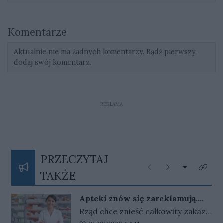
Komentarze
Aktualnie nie ma żadnych komentarzy. Bądź pierwszy,
dodaj swój komentarz.
REKLAMA
PRZECZYTAJ
Rozwiń listę
Poprzednie
Następne
Kliknij
TAKŻE
Apteki znów się zareklamują.
Ale nie bez ograniczeń
Rząd chce znieść całkowity zakaz
reklamy aptek. Nadal jednak