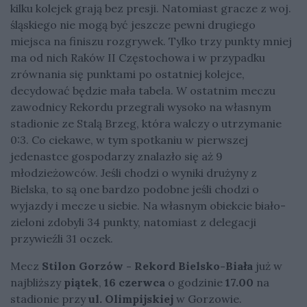
kilku kolejek grają bez presji. Natomiast gracze z woj.
śląskiego nie mogą być jeszcze pewni drugiego
miejsca na finiszu rozgrywek. Tylko trzy punkty mniej
ma od nich Raków II Częstochowa i w przypadku
zrównania się punktami po ostatniej kolejce,
decydować będzie mała tabela. W ostatnim meczu
zawodnicy Rekordu przegrali wysoko na własnym
stadionie ze Stalą Brzeg, która walczy o utrzymanie
0:3. Co ciekawe, w tym spotkaniu w pierwszej
jedenastce gospodarzy znalazło się aż 9
młodzieżowców. Jeśli chodzi o wyniki drużyny z
Bielska, to są one bardzo podobne jeśli chodzi o
wyjazdy i mecze u siebie. Na własnym obiekcie biało-
zieloni zdobyli 34 punkty, natomiast z delegacji
przywieźli 31 oczek.
Mecz
Stilon Gorzów - Rekord Bielsko-Biała
już w
najbliższy
piątek
,
16 czerwca
o godzinie
17.00
na
stadionie przy
ul. Olimpijskiej
w Gorzowie.