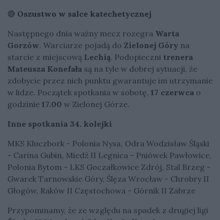
🔴
Oszustwo w salce katechetycznej
Następnego dnia ważny mecz rozegra
Warta
Gorzów
. Warciarze pojadą do
Zielonej Góry
na
starcie z miejscową
Lechią
. Podopieczni
trenera
Mateusza Konefała
są na tyle w dobrej sytuacji, że
zdobycie przez nich punktu gwarantuje im utrzymanie
w lidze. Początek spotkania w sobotę,
17 czerwca
o
godzinie
17.00
w Zielonej Górze.
Inne spotkania 34. kolejki
MKS Kluczbork - Polonia Nysa, Odra Wodzisław Śląski
- Carina Gubin, Miedź II Legnica - Pniówek Pawłowice,
Polonia Bytom - LKS Goczałkowice Zdrój, Stal Brzeg -
Gwarek Tarnowskie Góry, Ślęza Wrocław - Chrobry II
Głogów, Raków II Częstochowa - Górnik II Zabrze
Przypominamy, że ze względu na spadek z drugiej ligi