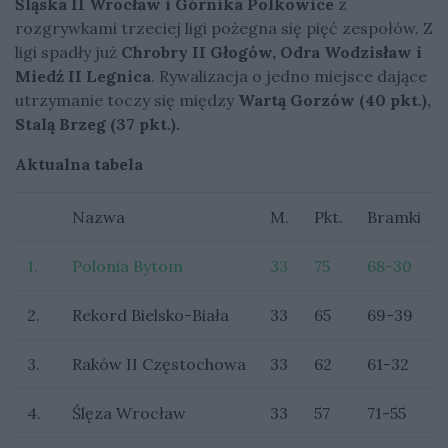
Śląska II Wrocław i Górnika Polkowice
z
rozgrywkami trzeciej ligi pożegna się pięć zespołów. Z
ligi spadły już
Chrobry II Głogów, Odra Wodzisław i
Miedź II Legnica
. Rywalizacja o jedno miejsce dające
utrzymanie toczy się między
Wartą Gorzów (40 pkt.),
Stalą Brzeg (37 pkt.).
Aktualna tabela
Nazwa
M.
Pkt.
Bramki
1.
Polonia Bytom
33
75
68-30
2.
Rekord Bielsko-Biała
33
65
69-39
3.
Raków II Częstochowa
33
62
61-32
4.
Ślęza Wrocław
33
57
71-55