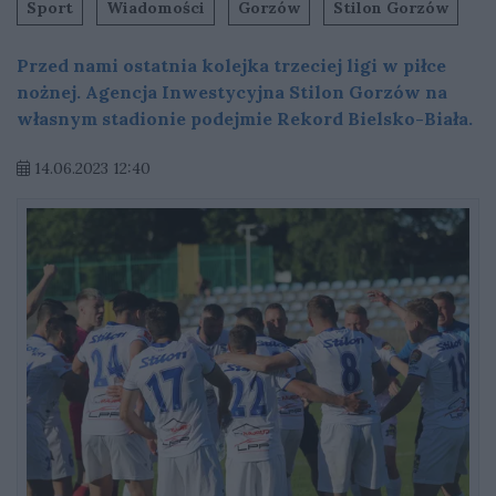
Sport
Wiadomości
Gorzów
Stilon Gorzów
Przed nami ostatnia kolejka trzeciej ligi w piłce
nożnej. Agencja Inwestycyjna Stilon Gorzów na
własnym stadionie podejmie Rekord Bielsko-Biała.
14.06.2023 12:40