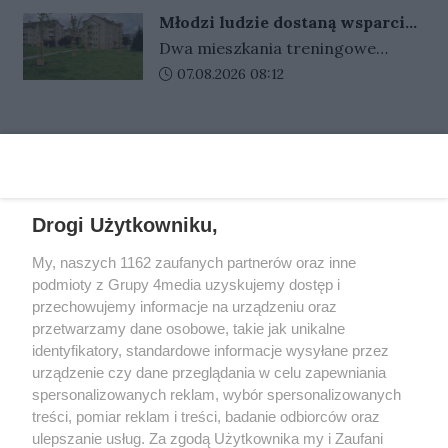
na pochopne decyzje. Sytuacja
Karol Gliwiński rozmawiał z
Młodzi ludzie dostaną wsparcie
była poważna, a niewłaściwy ruch
Ireneuszem Maciejem Zmorą.
na starcie w dorosłość. Nowe
Dwa mieszkania treningowe
mógł mieć tragiczne
rozwiązanie w Gorzowie
powstaną na osiedlu GTBS na
Data dodania artykułu:
07.08.2026 08:12
konsekwencje. Na miejscu
Górczynie, a to dopiero część
potrzebne były opanowanie,
wsparcia przygotowanego dla
doświadczenie i umiejętność
REKLAMA
młodych ludzi opuszczających
rozmowy. Dzielnicowy z Sulęcina
pieczę zastępczą. Gorzowskie
podjął działania, które pozwoliły
Towarzystwo Budownictwa
bezpiecznie zakończyć
Społecznego i Centrum Usług
interwencję.
Drogi Użytkowniku,
Społecznych podpisały
REKLAMA
porozumienie, które ma ułatwić
My, naszych 1162 zaufanych partnerów oraz inne
podmioty z Grupy 4media uzyskujemy dostęp i
im wejście w samodzielne, dorosłe
przechowujemy informacje na urządzeniu oraz
życie.
przetwarzamy dane osobowe, takie jak unikalne
identyfikatory, standardowe informacje wysyłane przez
urządzenie czy dane przeglądania w celu zapewniania
spersonalizowanych reklam, wybór spersonalizowanych
treści, pomiar reklam i treści, badanie odbiorców oraz
ulepszanie usług. Za zgodą Użytkownika my i Zaufani