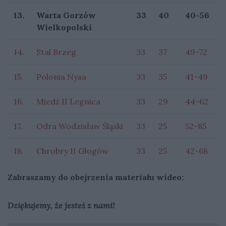
13.
Warta Gorzów
33
40
40-56
Wielkopolski
14.
Stal Brzeg
33
37
49-72
15.
Polonia Nysa
33
35
41-49
16.
Miedź II Legnica
33
29
44-62
17.
Odra Wodzisław Śląski
33
25
52-85
18.
Chrobry II Głogów
33
25
42-68
Zabraszamy do obejrzenia materiału wideo:
Dziękujemy, że jesteś z nami!