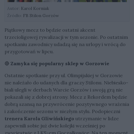
Autor:
Karol Korniak
Źródło:
FB Stilon Gorzów
Piątkowy mecz to będzie ostatni akcent
trzecioligowej rywalizacji w tym sezonie. Po ostatnim
spotkaniu zawodnicy udadzą się na urlopy i wrócą do
przygotowań w lipcu.
🔴
Zamyka się popularny sklep w Gorzowie
Ostatnie spotkanie przy ul. Olimpijskiej w Gorzowie
nie należało do udanych dla graczy Stilonu. Niebiesko-
biali ulegli w derbach Warcie Gorzów i swoją grą nie
pokazali się z dobrej strony. Mecz z Rekordem będzie
dobrą szansą na przywrócenie pozytywnego wrażenia
i zakończenie sezonu w niezłym stylu. Podopieczni
trenera Karola Gliwińskiego
utrzymanie w lidze
zapewnili sobie już dwie kolejki wcześniej po
zwycięstwie z LKS-em Goczałkowice. Na ten moment