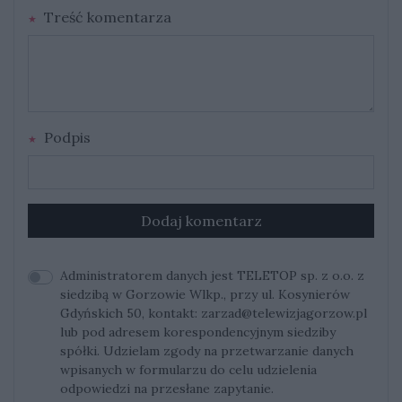
Treść komentarza
Podpis
Dodaj komentarz
Administratorem danych jest TELETOP sp. z o.o. z
siedzibą w Gorzowie Wlkp., przy ul. Kosynierów
Gdyńskich 50, kontakt:
zarzad@telewizjagorzow.pl
lub pod adresem korespondencyjnym siedziby
spółki. Udzielam zgody na przetwarzanie danych
wpisanych w formularzu do celu udzielenia
odpowiedzi na przesłane zapytanie.