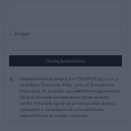
Podpis
Dodaj komentarz
Administratorem danych jest TELETOP sp. z o.o. z
siedzibą w Gorzowie Wlkp., przy ul. Kosynierów
Gdyńskich 50, kontakt:
zarzad@telewizjagorzow.pl
lub pod adresem korespondencyjnym siedziby
spółki. Udzielam zgody na przetwarzanie danych
wpisanych w formularzu do celu udzielenia
odpowiedzi na przesłane zapytanie.