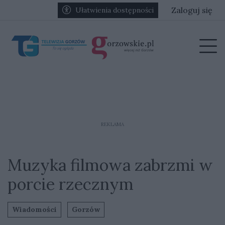
Przejdź do głównych treści
Przejdź do głównego menu
Zaloguj się
Ułatwienia dostępności
menu
Prz
REKLAMA
Muzyka filmowa zabrzmi w
porcie rzecznym
Wiadomości
Gorzów