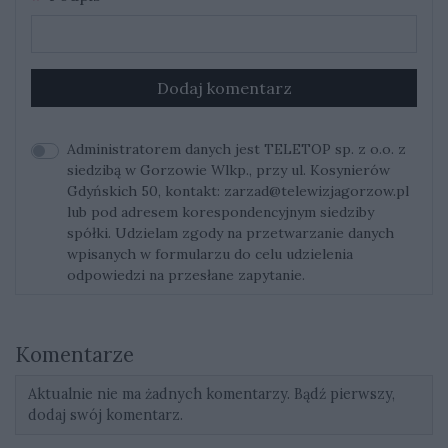
Dodaj komentarz
Administratorem danych jest TELETOP sp. z o.o. z
siedzibą w Gorzowie Wlkp., przy ul. Kosynierów
Gdyńskich 50, kontakt:
zarzad@telewizjagorzow.pl
lub pod adresem korespondencyjnym siedziby
spółki. Udzielam zgody na przetwarzanie danych
wpisanych w formularzu do celu udzielenia
odpowiedzi na przesłane zapytanie.
Komentarze
Aktualnie nie ma żadnych komentarzy. Bądź pierwszy,
dodaj swój komentarz.