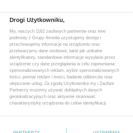
stronie telefonu.
fałszywym doradcom i stracił
łącznie 55 tysięcy złotych
oszczędności.
Drogi Użytkowniku,
REKLAMA
My, naszych 1162 zaufanych partnerów oraz inne
podmioty z Grupy 4media uzyskujemy dostęp i
przechowujemy informacje na urządzeniu oraz
przetwarzamy dane osobowe, takie jak unikalne
identyfikatory, standardowe informacje wysyłane przez
urządzenie czy dane przeglądania w celu zapewniania
spersonalizowanych reklam, wybór spersonalizowanych
treści, pomiar reklam i treści, badanie odbiorców oraz
ulepszanie usług. Za zgodą Użytkownika my i Zaufani
Partnerzy możemy używać dokładnych danych
geolokalizacyjnych oraz aktywnie skanować
charakterystykę urządzenia do celów identyfikacji.
Reklama
Kontakt
Informacja o Nadawcy
Ponieważ cenimy Twoją prywatność, prosimy o zgodę na
Polityka prywatności
Regulamin portalu
korzystanie z tych technologii poprzez kliknięcie
„Akceptuję”. Zgoda jest dobrowolna i zawsze możesz ją
zmienić/wycofać klikając przycisk ustawień prywatności
PARTNERZY
USTAWIENIA