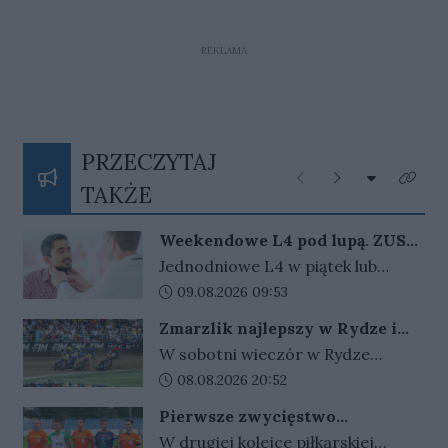
REKLAMA
PRZECZYTAJ
Rozwiń listę
Poprzednie
Następne
Kliknij
TAKŻE
Weekendowe L4 pod lupą. ZUS
zapowiada więcej kontroli
Jednodniowe L4 w piątek lub
poniedziałek może wydłużyć
Data dodania artykułu:
09.08.2026 09:53
weekend. ZUS widzi wzrost takich
Zmarzlik najlepszy w Rydze i
zwolnień i zapowiada, że dzięki
ponownie ze złotym plastronem!
W sobotni wieczór w Rydze
nowym przepisom łatwiej
odbyło się Grand Prix Łotwy. W
Data dodania artykułu:
08.08.2026 20:52
sprawdzi ich zasadność.
ósmej tegorocznej rundzie cyklu
Pierwsze zwycięstwo
zwycięski okazał się być Bartosz
gorzowskiej Warty
W drugiej kolejce piłkarskiej