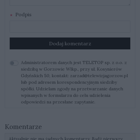
Podpis
Dodaj komentarz
Administratorem danych jest TELETOP sp. z o.o. z
siedzibą w Gorzowie Wlkp., przy ul. Kosynierów
Gdyńskich 50, kontakt:
zarzad@telewizjagorzow.pl
lub pod adresem korespondencyjnym siedziby
spółki. Udzielam zgody na przetwarzanie danych
wpisanych w formularzu do celu udzielenia
odpowiedzi na przesłane zapytanie.
Komentarze
Aktualnie nie ma żadnych komentarzy. Bądź pierwszy,