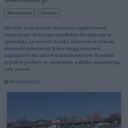
Wiadomości
Gorzów
Główny Inspektorat Sanitarny opublikował
ostrzeżenie dotyczące produktu dostępnego w
sprzedaży na terenie Polski. Kontrola wykazała
obecność substancji, które mogą stanowić
zagrożenie dla zdrowia konsumentów. Produkt
został wycofany ze sprzedaży, a służby monitorują
cały proces.
08.06.2026 11:55