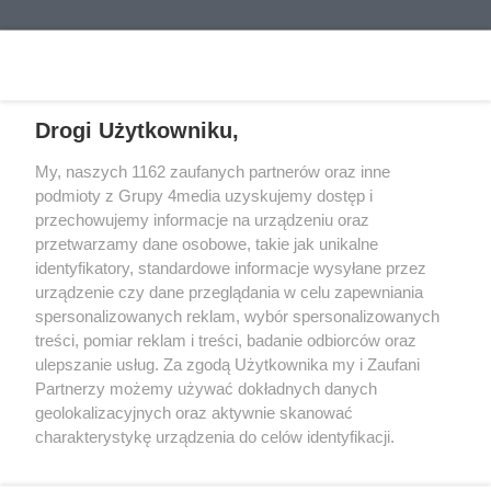
dekoracjach i osobistych
produkcje reprezentujące kilka
REKLAMA
pamiątkach. Tym razem zabrano
różnych gatunków. Sprawdzamy,
różaniec pozostawiony z okazji
co będzie można zobaczyć na
urodzin zmarłej oraz znicz z
dużym ekranie.
grawerem. Dla rodziny
Drogi Użytkowniku,
przedmioty te nie miały dużej
REKLAMA
My, naszych 1162 zaufanych partnerów oraz inne
wartości materialnej, ale niosły ze
podmioty z Grupy 4media uzyskujemy dostęp i
sobą szczególne znaczenie i
przechowujemy informacje na urządzeniu oraz
wspomnienia.
przetwarzamy dane osobowe, takie jak unikalne
identyfikatory, standardowe informacje wysyłane przez
urządzenie czy dane przeglądania w celu zapewniania
spersonalizowanych reklam, wybór spersonalizowanych
treści, pomiar reklam i treści, badanie odbiorców oraz
ulepszanie usług. Za zgodą Użytkownika my i Zaufani
Partnerzy możemy używać dokładnych danych
geolokalizacyjnych oraz aktywnie skanować
charakterystykę urządzenia do celów identyfikacji.
Reklama
Kontakt
Informacja o Nadawcy
Ponieważ cenimy Twoją prywatność, prosimy o zgodę na
Polityka prywatności
Regulamin portalu
korzystanie z tych technologii poprzez kliknięcie