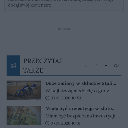
dodaj swój komentarz.
REKLAMA
PRZECZYTAJ
Rozwiń listę
Poprzednie
Następne
Kliknij
TAKŻE
Duże zmiany w składzie Stali
Gorzów. Tak pojadą z
W najbliższą niedzielę o godz.
Włókniarzem Częstochowa
17:00 Gezet Stal Gorzów zmierzy
Data dodania artykułu:
07.08.2026 10:53
się na własnym torze z Krono-
Miała być inwestycja w złoto.
Plast Włókniarzem Częstochowa.
Senior z Gorzowa stracił
Miała być bezpieczna inwestycja i
Spotkanie zostanie rozegrane w
oszczędności
szybki zysk. Zamiast tego były
Data dodania artykułu:
07.08.2026 10:31
ramach 12. rundy PGE Ekstraligi.