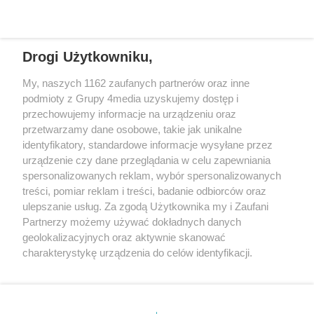
REKLAMA
młodych ludzi opuszczających
rozmowy. Dzielnicowy z Sulęcina
pieczę zastępczą. Gorzowskie
podjął działania, które pozwoliły
Towarzystwo Budownictwa
bezpiecznie zakończyć
Drogi Użytkowniku,
Społecznego i Centrum Usług
interwencję.
Społecznych podpisały
My, naszych 1162 zaufanych partnerów oraz inne
porozumienie, które ma ułatwić
REKLAMA
podmioty z Grupy 4media uzyskujemy dostęp i
im wejście w samodzielne, dorosłe
przechowujemy informacje na urządzeniu oraz
życie.
przetwarzamy dane osobowe, takie jak unikalne
identyfikatory, standardowe informacje wysyłane przez
urządzenie czy dane przeglądania w celu zapewniania
spersonalizowanych reklam, wybór spersonalizowanych
treści, pomiar reklam i treści, badanie odbiorców oraz
ulepszanie usług. Za zgodą Użytkownika my i Zaufani
Partnerzy możemy używać dokładnych danych
geolokalizacyjnych oraz aktywnie skanować
charakterystykę urządzenia do celów identyfikacji.
Reklama
Kontakt
Informacja o Nadawcy
Ponieważ cenimy Twoją prywatność, prosimy o zgodę na
Polityka prywatności
Regulamin portalu
korzystanie z tych technologii poprzez kliknięcie
„Akceptuję”. Zgoda jest dobrowolna i zawsze możesz ją