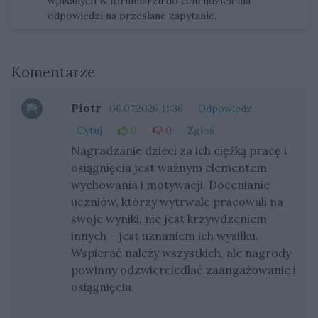
wpisanych w formularzu do celu udzielenia
odpowiedzi na przesłane zapytanie.
Komentarze
Piotr
06.07.2026 11:36
Odpowiedz
Cytuj
0
0
Zgłoś
Nagradzanie dzieci za ich ciężką pracę i
osiągnięcia jest ważnym elementem
wychowania i motywacji. Docenianie
uczniów, którzy wytrwale pracowali na
swoje wyniki, nie jest krzywdzeniem
innych – jest uznaniem ich wysiłku.
Wspierać należy wszystkich, ale nagrody
powinny odzwierciedlać zaangażowanie i
osiągnięcia.