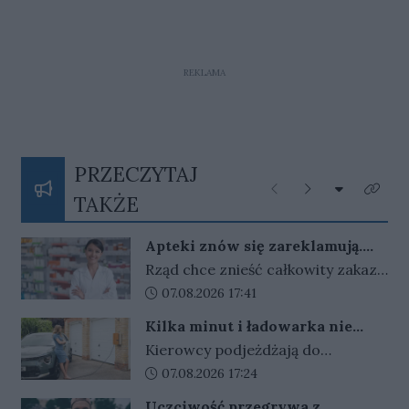
REKLAMA
PRZECZYTAJ
Rozwiń listę
Poprzednie
Następne
Kliknij
TAKŻE
Apteki znów się zareklamują.
Ale nie bez ograniczeń
Rząd chce znieść całkowity zakaz
reklamy aptek. Nadal jednak
Data dodania artykułu:
07.08.2026 17:41
zabronione będą m.in. programy
Kilka minut i ładowarka nie
lojalnościowe, presja zakupowa i
działa. Złodzieje znaleźli sposób
Kierowcy podjeżdżają do
udział dzieci.
na szybki zarobek kosztem
ładowarek i zamiast przewodów
Data dodania artykułu:
07.08.2026 17:24
kierowców
widzą tylko ich resztki. Kradzieże
Uczciwość przegrywa z