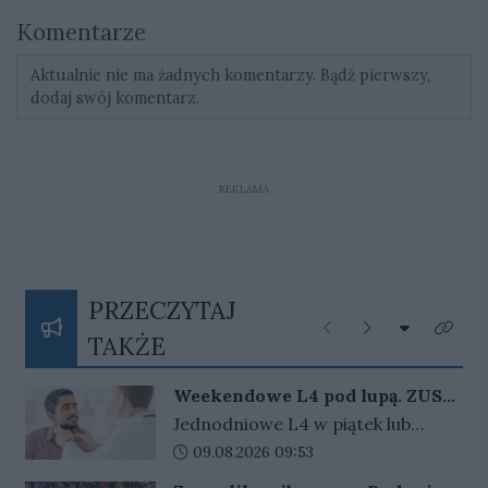
Komentarze
Aktualnie nie ma żadnych komentarzy. Bądź pierwszy,
dodaj swój komentarz.
REKLAMA
PRZECZYTAJ
Rozwiń listę
Poprzednie
Następne
Kliknij
TAKŻE
Weekendowe L4 pod lupą. ZUS
zapowiada więcej kontroli
Jednodniowe L4 w piątek lub
poniedziałek może wydłużyć
Data dodania artykułu:
09.08.2026 09:53
weekend. ZUS widzi wzrost takich