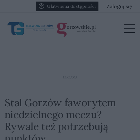
Przejdź do głównych treści
Przejdź do głównego menu
Zaloguj się
Ułatwienia dostępności
menu
Prz
REKLAMA
Stal Gorzów faworytem
niedzielnego meczu?
Rywale też potrzebują
punktów