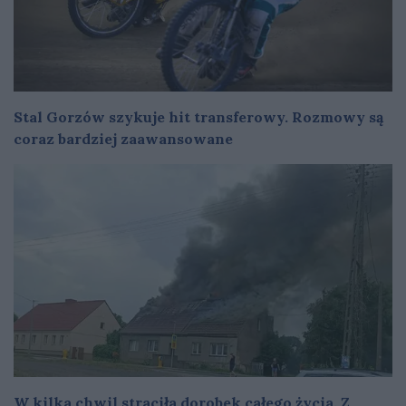
Stal Gorzów szykuje hit transferowy. Rozmowy są
coraz bardziej zaawansowane
W kilka chwil straciła dorobek całego życia. Z