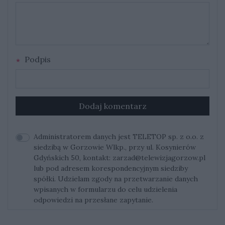
Podpis
Dodaj komentarz
Administratorem danych jest TELETOP sp. z o.o. z
siedzibą w Gorzowie Wlkp., przy ul. Kosynierów
Gdyńskich 50, kontakt:
zarzad@telewizjagorzow.pl
lub pod adresem korespondencyjnym siedziby
spółki. Udzielam zgody na przetwarzanie danych
wpisanych w formularzu do celu udzielenia
odpowiedzi na przesłane zapytanie.