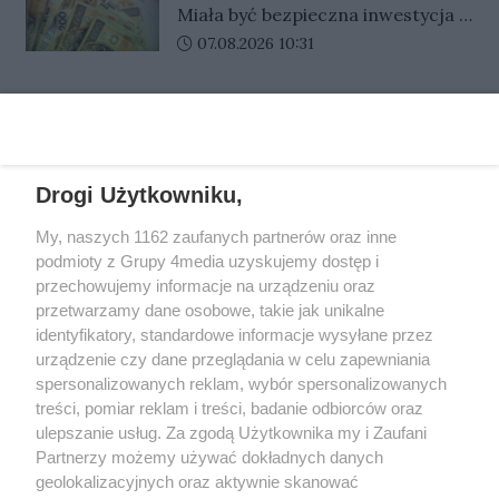
często przebywają daleko od
Senior z Gorzowa stracił
Miała być bezpieczna inwestycja i
Spotkanie zostanie rozegrane w
oszczędności
siebie. Oszuści liczą właśnie na
szybki zysk. Zamiast tego były
Data dodania artykułu:
07.08.2026 10:31
ramach 12. rundy PGE Ekstraligi.
pośpiech, emocje i brak czasu na
kolejne wpłaty, obietnice dużych
Kluby przedstawiły już awizowane
dokładne sprawdzenie, kto
pieniędzy i coraz nowe opłaty. 80-
składy na niedzielny pojedynek.
naprawdę znajduje się po drugiej
REKLAMA
letni mieszkaniec Gorzowa zaufał
stronie telefonu.
fałszywym doradcom i stracił
łącznie 55 tysięcy złotych
Drogi Użytkowniku,
oszczędności.
My, naszych 1162 zaufanych partnerów oraz inne
REKLAMA
podmioty z Grupy 4media uzyskujemy dostęp i
przechowujemy informacje na urządzeniu oraz
przetwarzamy dane osobowe, takie jak unikalne
identyfikatory, standardowe informacje wysyłane przez
urządzenie czy dane przeglądania w celu zapewniania
spersonalizowanych reklam, wybór spersonalizowanych
treści, pomiar reklam i treści, badanie odbiorców oraz
ulepszanie usług. Za zgodą Użytkownika my i Zaufani
Partnerzy możemy używać dokładnych danych
geolokalizacyjnych oraz aktywnie skanować