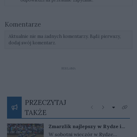
odpowiedzi na przesłane zapytanie.
Komentarze
Aktualnie nie ma żadnych komentarzy. Bądź pierwszy,
dodaj swój komentarz.
REKLAMA
PRZECZYTAJ
Rozwiń listę
Poprzednie
Następne
Kliknij
TAKŻE
Zmarzlik najlepszy w Rydze i
ponownie ze złotym plastronem!
W sobotni wieczór w Rydze