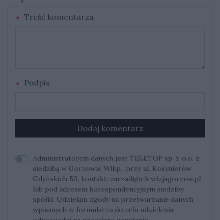
Treść komentarza
Podpis
Dodaj komentarz
Administratorem danych jest TELETOP sp. z o.o. z
siedzibą w Gorzowie Wlkp., przy ul. Kosynierów
Gdyńskich 50, kontakt:
zarzad@telewizjagorzow.pl
lub pod adresem korespondencyjnym siedziby
spółki. Udzielam zgody na przetwarzanie danych
wpisanych w formularzu do celu udzielenia