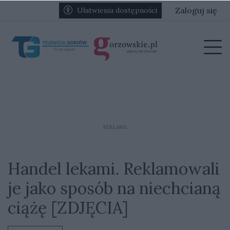
Przejdź do głównych treści
Przejdź do głównego menu
Zaloguj się
Ułatwienia dostępności
menu
Prz
REKLAMA
Handel lekami. Reklamowali
je jako sposób na niechcianą
ciążę [ZDJĘCIA]