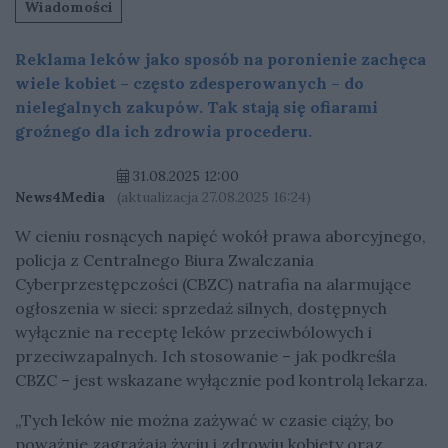
Wiadomości
Reklama leków jako sposób na poronienie zachęca
wiele kobiet – często zdesperowanych – do
nielegalnych zakupów. Tak stają się ofiarami
groźnego dla ich zdrowia procederu.
31.08.2025 12:00
News4Media
(aktualizacja 27.08.2025 16:24)
W cieniu rosnących napięć wokół prawa aborcyjnego,
policja z Centralnego Biura Zwalczania
Cyberprzestępczości (CBZC) natrafia na alarmujące
ogłoszenia w sieci: sprzedaż silnych, dostępnych
wyłącznie na receptę leków przeciwbólowych i
przeciwzapalnych. Ich s
tosowanie
– jak podkreśla
CBZC –
jest wskazane wyłącznie pod kontrolą lekarza.
„Tych leków nie można zażywać w czasie ciąży, bo
poważnie zagrażają życiu i zdrowiu kobiety oraz