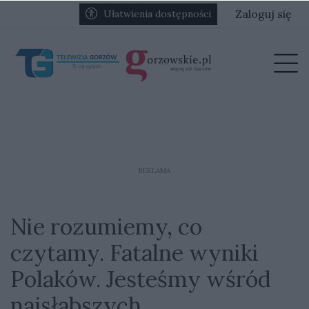
Przejdź do głównych treści
Przejdź do głównego menu
Zaloguj się
Ułatwienia dostępności
menu
Prz
REKLAMA
Nie rozumiemy, co
czytamy. Fatalne wyniki
Polaków. Jesteśmy wśród
najsłabszych