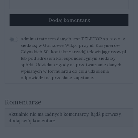
Dodaj komentarz
Administratorem danych jest TELETOP sp. z o.o. z
siedzibą w Gorzowie Wlkp., przy ul. Kosynierów
Gdyńskich 50, kontakt:
zarzad@telewizjagorzow.pl
lub pod adresem korespondencyjnym siedziby
spółki. Udzielam zgody na przetwarzanie danych
wpisanych w formularzu do celu udzielenia
odpowiedzi na przesłane zapytanie.
Komentarze
Aktualnie nie ma żadnych komentarzy. Bądź pierwszy,
dodaj swój komentarz.