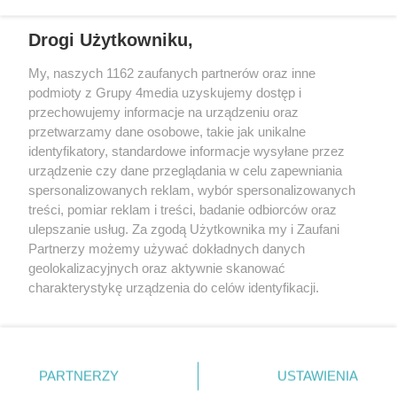
sukcesów jak „Nerwica natręctw”
oraz „Między łóżkami”.
Drogi Użytkowniku,
REKLAMA
My, naszych 1162 zaufanych partnerów oraz inne
podmioty z Grupy 4media uzyskujemy dostęp i
przechowujemy informacje na urządzeniu oraz
przetwarzamy dane osobowe, takie jak unikalne
identyfikatory, standardowe informacje wysyłane przez
urządzenie czy dane przeglądania w celu zapewniania
spersonalizowanych reklam, wybór spersonalizowanych
treści, pomiar reklam i treści, badanie odbiorców oraz
ulepszanie usług. Za zgodą Użytkownika my i Zaufani
Partnerzy możemy używać dokładnych danych
geolokalizacyjnych oraz aktywnie skanować
charakterystykę urządzenia do celów identyfikacji.
Reklama
Kontakt
Informacja o Nadawcy
Ponieważ cenimy Twoją prywatność, prosimy o zgodę na
Polityka prywatności
Regulamin portalu
korzystanie z tych technologii poprzez kliknięcie
„Akceptuję”. Zgoda jest dobrowolna i zawsze możesz ją
zmienić/wycofać klikając przycisk ustawień prywatności
PARTNERZY
USTAWIENIA
Szukaj
znajdujący się w lewym dolnym rogu strony
. Niektóre