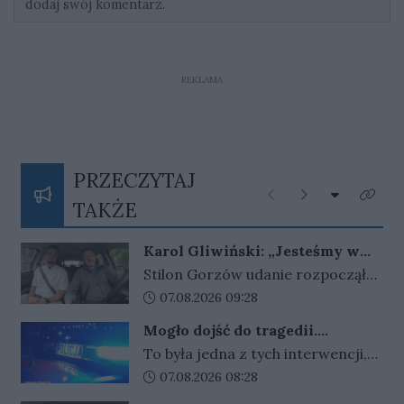
dodaj swój komentarz.
REKLAMA
PRZECZYTAJ
Rozwiń listę
Poprzednie
Następne
Kliknij
TAKŻE
Karol Gliwiński: „Jesteśmy w
stanie namieszać w III lidze”
Stilon Gorzów udanie rozpoczął
sezon w III lidze, a przed drużyną
Data dodania artykułu:
07.08.2026 09:28
kolejne wyzwania. O celach
Mogło dojść do tragedii.
zespołu, młodych zawodnikach,
Policjant zareagował w
To była jedna z tych interwencji,
przyszłości klubu i swoim
odpowiednim momencie
podczas których nie ma miejsca
Data dodania artykułu:
07.08.2026 08:28
powrocie na ławkę trenerską
na pochopne decyzje. Sytuacja