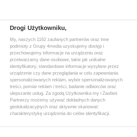
wydarzyło się coś pilnego. W
składy na niedzielny pojedynek.
REKLAMA
czasie wakacji taki kontakt może
wydawać się szczególnie
wiarygodny, bo dzieci i rodzice
Drogi Użytkowniku,
często przebywają daleko od
siebie. Oszuści liczą właśnie na
My, naszych 1162 zaufanych partnerów oraz inne
pośpiech, emocje i brak czasu na
REKLAMA
podmioty z Grupy 4media uzyskujemy dostęp i
dokładne sprawdzenie, kto
przechowujemy informacje na urządzeniu oraz
naprawdę znajduje się po drugiej
przetwarzamy dane osobowe, takie jak unikalne
stronie telefonu.
identyfikatory, standardowe informacje wysyłane przez
urządzenie czy dane przeglądania w celu zapewniania
spersonalizowanych reklam, wybór spersonalizowanych
treści, pomiar reklam i treści, badanie odbiorców oraz
ulepszanie usług. Za zgodą Użytkownika my i Zaufani
Partnerzy możemy używać dokładnych danych
geolokalizacyjnych oraz aktywnie skanować
charakterystykę urządzenia do celów identyfikacji.
Reklama
Kontakt
Informacja o Nadawcy
Ponieważ cenimy Twoją prywatność, prosimy o zgodę na
Polityka prywatności
Regulamin portalu
korzystanie z tych technologii poprzez kliknięcie
„Akceptuję”. Zgoda jest dobrowolna i zawsze możesz ją