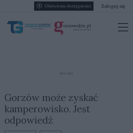
Przejdź do głównych treści
Przejdź do głównego menu
Zaloguj się
Ułatwienia dostępności
menu
Prz
REKLAMA
Gorzów może zyskać
kamperowisko. Jest
odpowiedź