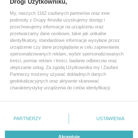
Drogi Użytkowniku,
kibiców czeka wiele atrakcji. Bilety
w sprzedaży.
My, naszych 1162 zaufanych partnerów oraz inne
REKLAMA
podmioty z Grupy 4media uzyskujemy dostęp i
przechowujemy informacje na urządzeniu oraz
przetwarzamy dane osobowe, takie jak unikalne
identyfikatory, standardowe informacje wysyłane przez
urządzenie czy dane przeglądania w celu zapewniania
spersonalizowanych reklam, wybór spersonalizowanych
treści, pomiar reklam i treści, badanie odbiorców oraz
ulepszanie usług. Za zgodą Użytkownika my i Zaufani
Partnerzy możemy używać dokładnych danych
geolokalizacyjnych oraz aktywnie skanować
charakterystykę urządzenia do celów identyfikacji.
Reklama
Kontakt
Informacja o Nadawcy
Ponieważ cenimy Twoją prywatność, prosimy o zgodę na
Polityka prywatności
Regulamin portalu
korzystanie z tych technologii poprzez kliknięcie
„Akceptuję”. Zgoda jest dobrowolna i zawsze możesz ją
zmienić/wycofać klikając przycisk ustawień prywatności
PARTNERZY
USTAWIENIA
Szukaj
znajdujący się w lewym dolnym rogu strony
. Niektóre
rodzaje przetwarzania danych nie wymagają zgody
użytkownika, ale masz prawo sprzeciwić się takiemu
Akceptuję