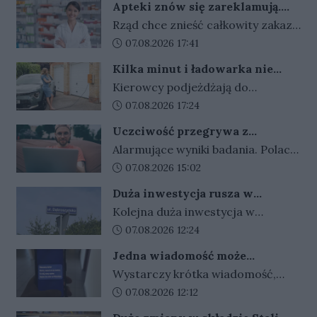
Apteki znów się zareklamują.
zakazu prowadzenia auta i
Ale nie bez ograniczeń
Rząd chce znieść całkowity zakaz
recydywę po alkoholu ma grozić
reklamy aptek. Nadal jednak
Data dodania artykułu:
07.08.2026 17:41
bezwzględne więzienie.
zabronione będą m.in. programy
Kilka minut i ładowarka nie
lojalnościowe, presja zakupowa i
działa. Złodzieje znaleźli sposób
Kierowcy podjeżdżają do
udział dzieci.
na szybki zarobek kosztem
ładowarek i zamiast przewodów
Data dodania artykułu:
07.08.2026 17:24
kierowców
widzą tylko ich resztki. Kradzieże
Uczciwość przegrywa z
kabli stają się plagą, a straty
pieniędzmi. Tak tłumaczymy
Alarmujące wyniki badania. Polacy
operatorów sięgają dziesiątek
finansowe przekręty
coraz częściej przymykają oko na
Data dodania artykułu:
07.08.2026 15:02
tysięcy złotych.
finansowe przekręty. Młodzi i
Duża inwestycja rusza w
zadłużeni najłatwiej
Gorzowie. Umowa podpisana,
Kolejna duża inwestycja w
usprawiedliwiają nieuczciwe
czas na prace
Gorzowie jest coraz bliżej
Data dodania artykułu:
07.08.2026 12:24
zachowania.
rozpoczęcia. Przetarg został
Jedna wiadomość może
rozstrzygnięty, umowy z
kosztować tysiące złotych.
Wystarczy krótka wiadomość,
wykonawcą są już podpisane, a
Oszuści wykorzystują
kilka zdań napisanych w
Data dodania artykułu:
07.08.2026 12:12
wakacyjne wyjazdy
teraz trwają przygotowania do
odpowiednim tonie i sugestia, że
przekazania placów budowy.