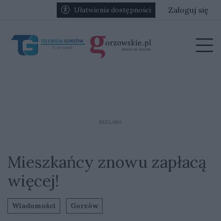
Przejdź do głównych treści
Przejdź do głównego menu
Zaloguj się
Ułatwienia dostępności
menu
Prz
REKLAMA
Mieszkańcy znowu zapłacą
więcej!
Wiadomości
Gorzów