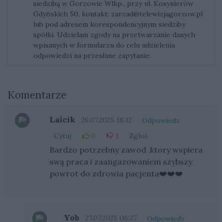
siedzibą w Gorzowie Wlkp., przy ul. Kosynierów
Gdyńskich 50, kontakt:
zarzad@telewizjagorzow.pl
lub pod adresem korespondencyjnym siedziby
spółki. Udzielam zgody na przetwarzanie danych
wpisanych w formularzu do celu udzielenia
odpowiedzi na przesłane zapytanie.
Komentarze
Laicik
26.07.2025 18:12
Odpowiedz
Cytuj
0
1
Zgłoś
Bardzo potrzebny zawod .ktory wspiera
swą praca i zaangazowaniem szybszy
powrot do zdrowia pacjenta❤️❤️❤️
Yob
27.07.2025 06:27
Odpowiedz