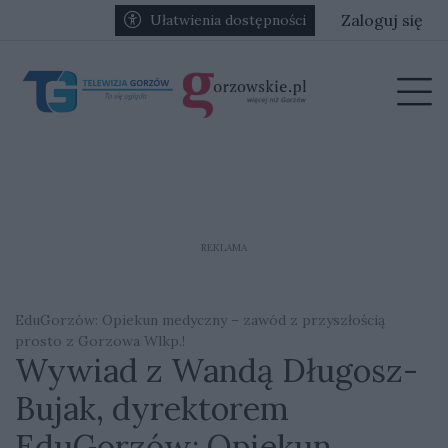
Przejdź do głównych treści
Przejdź do głównego menu
Zaloguj się
Ułatwienia dostępności
menu
Prz
REKLAMA
EduGorzów: Opiekun medyczny – zawód z przyszłością
prosto z Gorzowa Wlkp.!
Wywiad z Wandą Długosz-
Bujak, dyrektorem
EduGorzów: Opiekun