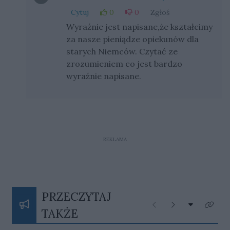
Cytuj
0
0
Zgłoś
Wyraźnie jest napisane,że kształcimy
za nasze pieniądze opiekunów dla
starych Niemców. Czytać ze
zrozumieniem co jest bardzo
wyraźnie napisane.
REKLAMA
PRZECZYTAJ
Rozwiń listę
Poprzednie
Następne
Kliknij
TAKŻE