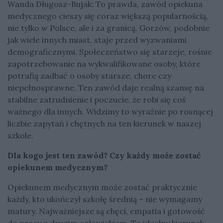
Wanda Długosz-Bujak: To prawda, zawód opiekuna
medycznego cieszy się coraz większą popularnością,
nie tylko w Polsce, ale i za granicą. Gorzów, podobnie
jak wiele innych miast, staje przed wyzwaniami
demograficznymi. Społeczeństwo się starzeje, rośnie
zapotrzebowanie na wykwalifikowane osoby, które
potrafią zadbać o osoby starsze, chore czy
niepełnosprawne. Ten zawód daje realną szansę na
stabilne zatrudnienie i poczucie, że robi się coś
ważnego dla innych. Widzimy to wyraźnie po rosnącej
liczbie zapytań i chętnych na ten kierunek w naszej
szkole.
Dla kogo jest ten zawód? Czy każdy może zostać
opiekunem medycznym?
Opiekunem medycznym może zostać praktycznie
każdy, kto ukończył szkołę średnią – nie wymagamy
matury. Najważniejsze są chęci, empatia i gotowość
do pracy z drugim człowiekiem. To idealny kierunek