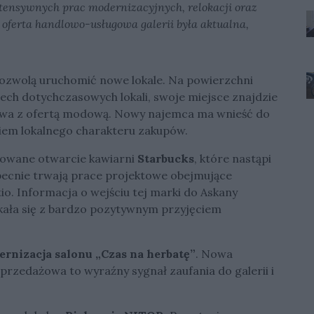
ntensywnych prac modernizacyjnych, relokacji oraz
 oferta handlowo-usługowa galerii była aktualna,
pozwolą uruchomić nowe lokale. Na powierzchni
rech dotychczasowych lokali, swoje miejsce znajdzie
owa z ofertą modową. Nowy najemca ma wnieść do
niem lokalnego charakteru zakupów.
owane otwarcie kawiarni
Starbucks
, które nastąpi
Obecnie trwają prace projektowe obejmujące
. Informacja o wejściu tej marki do Askany
tkała się z bardzo pozytywnym przyjęciem
ernizacja salonu „Czas na herbatę”
. Nowa
przedażowa to wyraźny sygnał zaufania do galerii i