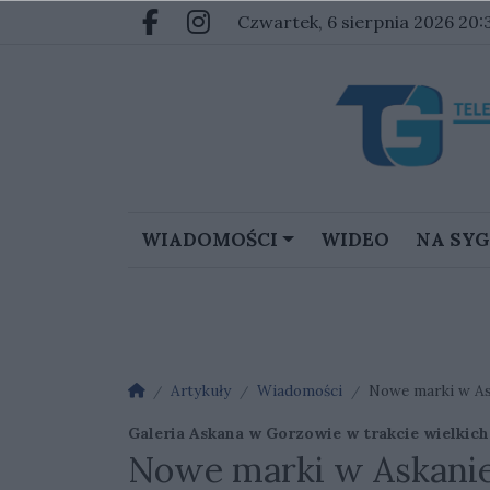
Przejdź do głównych treści
Przejdź do głównego menu
czwartek, 6 sierpnia 2026 20:
Facebook.com
Instagram.com
WIADOMOŚCI
WIDEO
NA SY
Strona główna
Artykuły
Wiadomości
Nowe marki w Ask
Galeria Askana w Gorzowie w trakcie wielkic
Nowe marki w Askanie