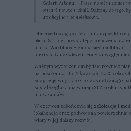
Galerii Askana. – Przed nami miesiące i
otwarć nowych lokali. Dążymy do tego, by
atrakcyjna i kompleksowa.
Obecnie trwają prace adaptacyjne, które 
blisko 800 m², powstałej z połączenia czte
marka
Worldbox
– znana sieć multibrand
oferty Askany świeże trendy z uwzględnie
Ważnym wydarzeniem będzie również plan
na przełomie III i IV kwartału 2025 roku. 
adaptację wnętrza oraz zewnętrznego patio
została ogłoszona w maju 2025 roku i spo
mieszkańców.
W czerwcu zakończyła się
relokacja i mod
lokalizacja oraz podwojona powierzchnia s
wiary w jej dalszy rozwój.