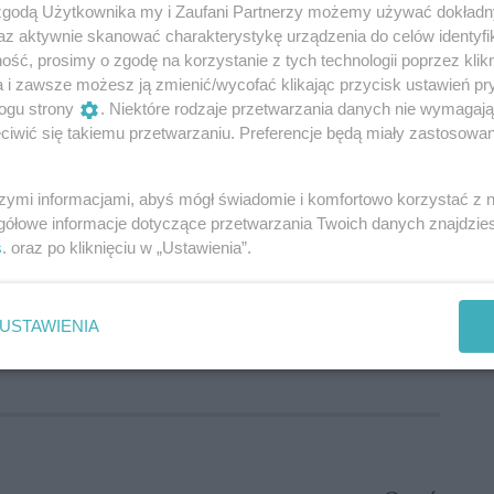
tosowana do nowej rzeczywistości i silnie wspiera
 zgodą Użytkownika my i Zaufani Partnerzy możemy używać dokład
snego, aktywnego i zaangażowanego – dodaje
Anna
az aktywnie skanować charakterystykę urządzenia do celów identyfi
– W przestrzeni miejskiej pojawiły się
ść, prosimy o zgodę na korzystanie z tych technologii poprzez klikn
iczną. Wspieramy lokalne inicjatywy, takie jak
a i zawsze możesz ją zmienić/wycofać klikając przycisk ustawień pr
cja „Na zdrowo i sportowo”, dzięki czemu jesteśmy
ogu strony
. Niektóre rodzaje przetwarzania danych nie wymagaj
iwić się takiemu przetwarzaniu. Preferencje będą miały zastosowania
. Klienci są dla nas partnerami – angażujemy ich
, gdzie pojawiają się jako modele w materiałach
szymi informacjami, abyś mógł świadomie i komfortowo korzystać z
gółowe informacje dotyczące przetwarzania Twoich danych znajdzi
s
. oraz po kliknięciu w „Ustawienia”.
 modernizacja przestrzeni handlowej, ale przede
rtego, dostępnego i odpowiadającego na
po 18 latach działalności przechodzi największą
USTAWIENIA
pozostać ważnym punktem na mapie miasta.