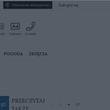
Zaloguj się
Ułatwienia dostępności
kuły
Reklama
Kontakt
POGODA
ZDJĘCIA
PRZECZYTAJ
Rozwiń listę kategorii
Poprzednie
Następne
Kliknij aby zobaczyć 
TAKŻE