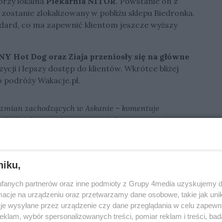
orzy lokalna
Piekarnia NITOR
. Powstanie on z
 zostanie zlokalizowany w pobliżu sklepu Biedronka.
dard, co ma zapewnić klientom jeszcze wyższy
NY Hot Dog oraz Ziaja przeniosły się na główne
ycji i lepszy dostęp do klientów. Wkrótce bliżej
o podróży Wakacje.pl.
 zmian zachodzących w Askanie – komentuje
alerii Askana – Nasza strategia leasingowa opiera
niem nowych marek a rozwojem i modernizacją
niku,
kacyjnymi trwa nowa kampania marketingowa
atowe banery z nową szatą graficzną, a Askana
fanych partnerów oraz inne podmioty z Grupy 4media uzyskujemy d
cje na urządzeniu oraz przetwarzamy dane osobowe, takie jak unika
 społeczne.
je wysyłane przez urządzenie czy dane przeglądania w celu zapewn
klam, wybór spersonalizowanych treści, pomiar reklam i treści, bad