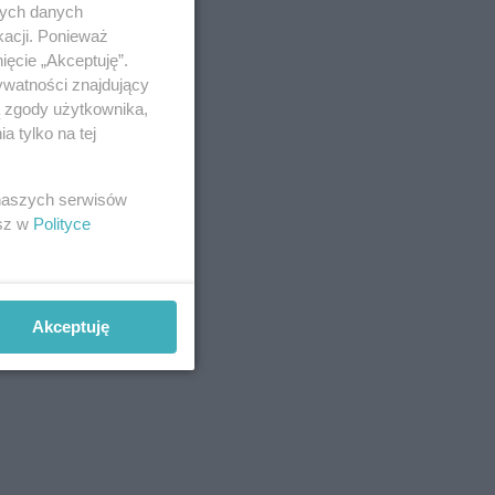
nych danych
kacji. Ponieważ
ięcie „Akceptuję”.
ywatności znajdujący
ą zgody użytkownika,
 tylko na tej
 naszych serwisów
esz w
Polityce
Akceptuję