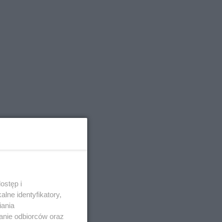
ostęp i
lne identyfikatory,
iania
anie odbiorców oraz