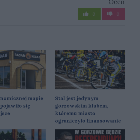
Oceń
0
0
onomicznej mapie
Stal jest jedynym
pojawiło się
gorzowskim klubem,
jsce
któremu miasto
ograniczyło finansowanie