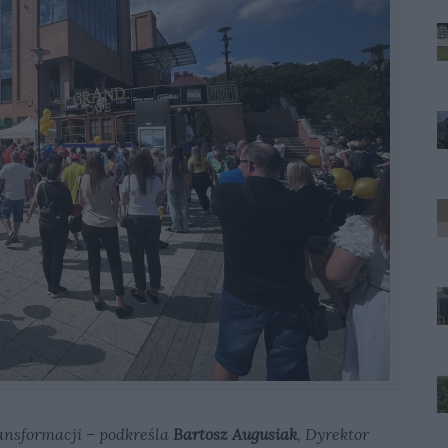
nsformacji – podkreśla
Bartosz Augusiak
, Dyrektor