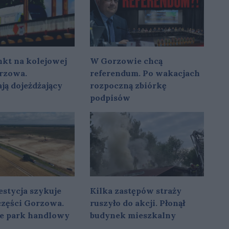
kt na kolejowej
W Gorzowie chcą
rzowa.
referendum. Po wakacjach
ją dojeżdżający
rozpoczną zbiórkę
podpisów
stycja szykuje
Kilka zastępów straży
 części Gorzowa.
ruszyło do akcji. Płonął
e park handlowy
budynek mieszkalny