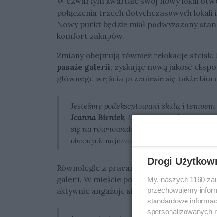
W czwartym kwartale swój nowy lokal otw
połączenia trzech dotychczasowych lokali i
Nowy punkt będzie miał podwyższony stan
komfort zakupów.
Zmiany obejmują również relokacje stoisk.
pasaże galerii
, zyskując nową jakość ekspoz
głównego wejścia przeniesie się także biur
Jesteśmy podekscytowani skalą i tempem
Joanna Bieniek
, Dyrektor Działu Najmu G
się na równowadze pomiędzy wprowadza
obecnych najemców.
Drogi Użytkow
Równolegle z pracami budowlanymi i relo
galerii. W mieście pojawiły się wielkoform
My, naszych 1160 zau
przechowujemy informa
aktywnie angażuje się w lokalne inicjatywy
standardowe informac
spersonalizowanych re