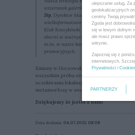
Nasza strategia marketingowa została dos
ulepszanie usług. Za
wizerunek galerii jako miejsca nowocze
geolokalizacyjnych or
Sip
, Dyrektor Marketingu Galerii Askana 
cenimy Twoją prywatno
wielkoformatowe banery z nową szatą graf
Zgoda jest dobrowoln
Klub Koszykówki Kangoo Basket czy Funda
się w lewym dolnym r
ale masz prawo sprzec
obecni w ważnych społecznie działaniach
witrynie.
m.in. w nasze kampanie w social mediach
promocyjnych.
Zapoznaj się z poniż
internetowych. Szcze
Prywatności
i
Cookie
Zmiany w Gorzowskiej Askanie to nie tylko
wszystkim próba stworzenia miejsca otwa
oczekiwania lokalnej społeczności. Galeria 
PARTNERZY
metamorfozę w swojej historii, by nadal 
Dziękujemy że jesteś z nami
Data dodania:
04.07.2025 08:08