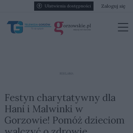
Przejdź do głównych treści
Przejdź do głównego menu
Zaloguj się
Ułatwienia dostępności
menu
Prz
REKLAMA
Festyn charytatywny dla
Hani i Malwinki w
Gorzowie! Pomóż dzieciom
walczyć o zdrowie