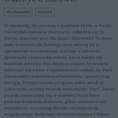
Wiadomości
Gorzów
W niedzielę, 29 czerwca, o godzinie 14:00, w Parku
Górczyńskińskim w Gorzowie– odbędzie się tu
festyn charytatywny dla Hani i Malwinki. Te dwie
małe wojowniczki każdego dnia mierzą się z
ogromnymi wyzwaniami, walcząc o zdrowie,
sprawność i beztroską radość, która należy się
każdemu dziecku. Ten dzień to szansa, by realnie
odmienić ich świat. Organizatorzy zadbali, by Park
Górczyński rozbrzmiewał śmiechem i pozytywną
energią. Przygotowano program pełen atrakcji.
Zobaczymy występ zespołu tanecznego "Fart”. Zaraz
po nim, zanurzymy się w szalonej feerii barw
podczas Festiwalu Kolorów, gdzie utalentowani
animatorzy wyczarują dla nas coś naprawdę
wyjątkowego. Dołączmy do tej inicjatywy i dajmy