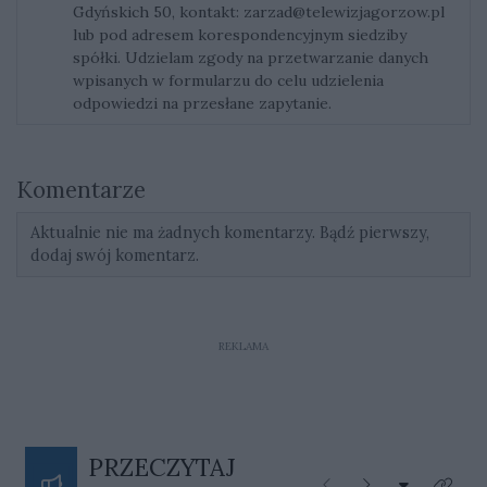
Gdyńskich 50, kontakt:
zarzad@telewizjagorzow.pl
lub pod adresem korespondencyjnym siedziby
spółki. Udzielam zgody na przetwarzanie danych
wpisanych w formularzu do celu udzielenia
odpowiedzi na przesłane zapytanie.
Komentarze
Aktualnie nie ma żadnych komentarzy. Bądź pierwszy,
dodaj swój komentarz.
REKLAMA
PRZECZYTAJ
Rozwiń listę