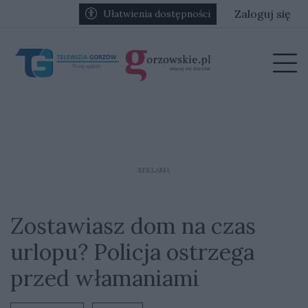
Przejdź do głównych treści
Przejdź do głównego menu
Zaloguj się
Ułatwienia dostępności
menu
Prz
REKLAMA
Zostawiasz dom na czas
urlopu? Policja ostrzega
przed włamaniami