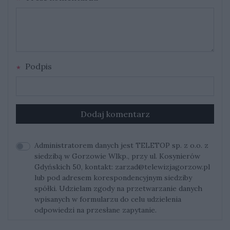
Podpis
Dodaj komentarz
Administratorem danych jest TELETOP sp. z o.o. z
siedzibą w Gorzowie Wlkp., przy ul. Kosynierów
Gdyńskich 50, kontakt:
zarzad@telewizjagorzow.pl
lub pod adresem korespondencyjnym siedziby
spółki. Udzielam zgody na przetwarzanie danych
wpisanych w formularzu do celu udzielenia
odpowiedzi na przesłane zapytanie.