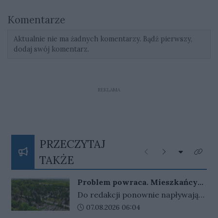
Komentarze
Aktualnie nie ma żadnych komentarzy. Bądź pierwszy,
dodaj swój komentarz.
REKLAMA
PRZECZYTAJ
Rozwiń listę
Poprzednie
Następne
Kliknij
TAKŻE
Problem powraca. Mieszkańcy
tracą przedmioty o wartości
Do redakcji ponownie napływają
sentymentalnej
sygnały od mieszkańców, którzy
Data dodania artykułu:
07.08.2026 06:04