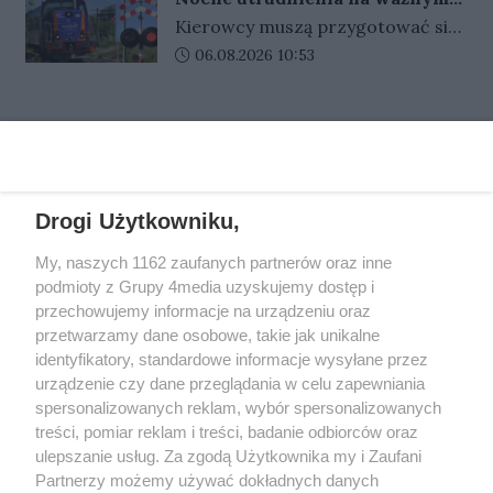
podejmie u siebie Carinę Gubin, a
przejeździe kolejowym.
Kierowcy muszą przygotować się
Stilon Gorzów pojedzie do
Kierowcy muszą uważać
na nocne utrudnienia w ruchu.
Data dodania artykułu:
06.08.2026 10:53
Katowic na pojedynek ze Spartą.
Przez cztery noce prowadzone
będą prace remontowe na jednym
REKLAMA
z przejazdów kolejowo-
drogowych, co będzie wiązało się
z czasową zmianą organizacji
ruchu.
Drogi Użytkowniku,
REKLAMA
My, naszych 1162 zaufanych partnerów oraz inne
podmioty z Grupy 4media uzyskujemy dostęp i
przechowujemy informacje na urządzeniu oraz
przetwarzamy dane osobowe, takie jak unikalne
identyfikatory, standardowe informacje wysyłane przez
urządzenie czy dane przeglądania w celu zapewniania
spersonalizowanych reklam, wybór spersonalizowanych
treści, pomiar reklam i treści, badanie odbiorców oraz
ulepszanie usług. Za zgodą Użytkownika my i Zaufani
Partnerzy możemy używać dokładnych danych