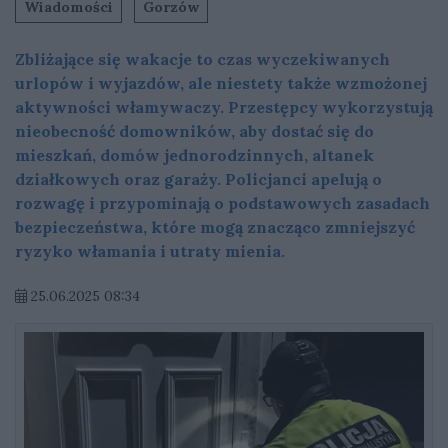
Wiadomości
Gorzów
Zbliżające się wakacje to czas wyczekiwanych
urlopów i wyjazdów, ale niestety także wzmożonej
aktywności włamywaczy. Przestępcy wykorzystują
nieobecność domowników, aby dostać się do
mieszkań, domów jednorodzinnych, altanek
działkowych oraz garaży. Policjanci apelują o
rozwagę i przypominają o podstawowych zasadach
bezpieczeństwa, które mogą znacząco zmniejszyć
ryzyko włamania i utraty mienia.
25.06.2025 08:34